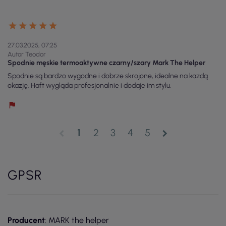
27.03.2025, 07:25
Autor Teodor
Spodnie męskie termoaktywne czarny/szary Mark The Helper
Spodnie są bardzo wygodne i dobrze skrojone, idealne na każdą
okazję. Haft wygląda profesjonalnie i dodaje im stylu.
1
2
3
4
5
chevron_left
chevron_right
GPSR
Producent
: MARK the helper