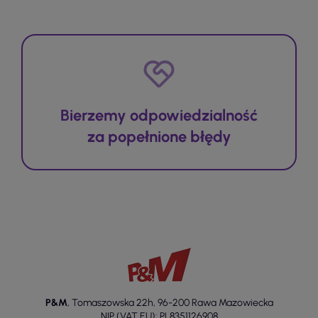
Bierzemy odpowiedzialność
za popełnione błędy
P&M
,
Tomaszowska 22h
,
96-200 Rawa Mazowiecka
NIP (VAT EU): PL8351126908