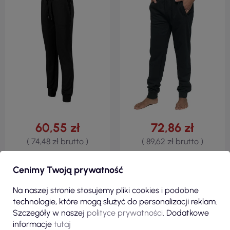
60,55 zł
72,86 zł
( 74,48 zł brutto )
( 89,62 zł brutto )
Spodnie dresowe męskie rest
Spodnie męskie relax czarny
614 czarny Adler Malfini®
Promostars
Cenimy Twoją prywatność
Na naszej stronie stosujemy pliki cookies i podobne
technologie, które mogą służyć do personalizacji reklam.
ZOBACZ
ZOBACZ
Szczegóły w naszej
polityce prywatności
. Dodatkowe
informacje
tutaj