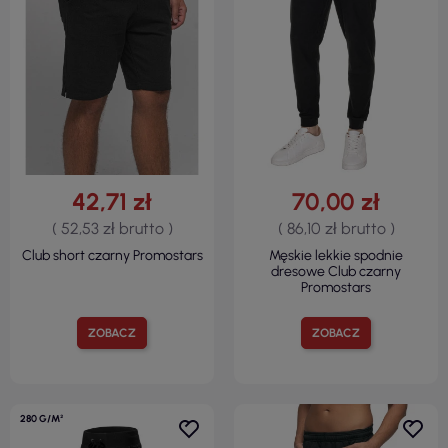
42,71 zł
70,00 zł
( 52,53 zł brutto )
( 86,10 zł brutto )
Club short czarny Promostars
Męskie lekkie spodnie
dresowe Club czarny
Promostars
ZOBACZ
ZOBACZ
280 G/M²