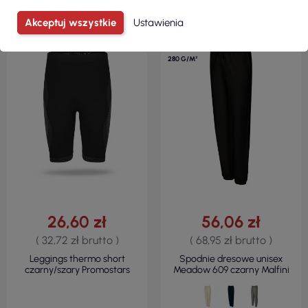
Akceptuj wszystkie
Ustawienia
60 % BAWEŁNA
40 % POLIESTER
280 G/M²
26,60 zł
56,06 zł
( 32,72 zł brutto )
( 68,95 zł brutto )
Leggings thermo short
Spodnie dresowe unisex
czarny/szary Promostars
Meadow 609 czarny Malfini