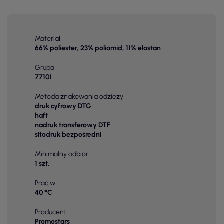
Materiał
66% poliester, 23% poliamid, 11% elastan
Grupa
77101
Metoda znakowania odzieży
druk cyfrowy DTG
haft
nadruk transferowy DTF
sitodruk bezpośredni
Minimalny odbiór
1 szt.
Prać w
40 °C
Producent
Promostars