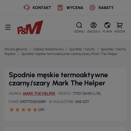
KONTAKT
WYCENA
RABATY
SZUKAJ
ZALOGUJ
PL/PLN
KOSZYK
Strona główna
Odzież Reklamowa
Spodnie / Szorty
Spodnie / Szorty
Męskie
Spodnie męskie termoaktywne czarny/szary Mark The Helper
Spodnie męskie termoaktywne
czarny/szary Mark The Helper
MARKA
MARK THE HELPER
INDEKS
77101 26/50 L/XL
EAN13
5907722615589
W MAGAZYNIE
568 SZT.
(24)