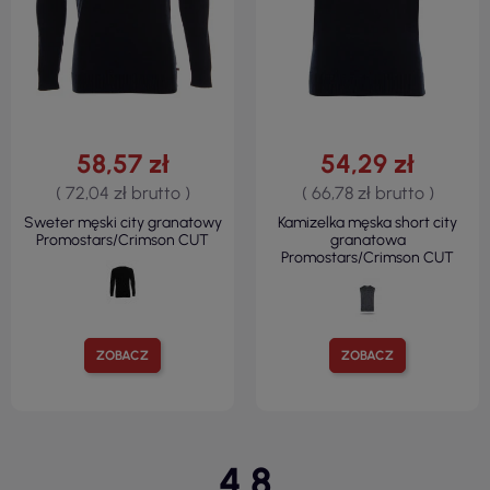
58,57 zł
54,29 zł
( 72,04 zł brutto )
( 66,78 zł brutto )
Sweter męski city granatowy
Kamizelka męska short city
Promostars/Crimson CUT
granatowa
Promostars/Crimson CUT
ZOBACZ
ZOBACZ
4.8