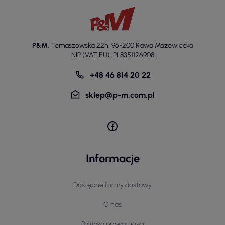
P&M
,
Tomaszowska 22h
,
96-200 Rawa Mazowiecka
NIP (VAT EU): PL8351126908
+48 46 814 20 22
sklep@p-m.com.pl
Informacje
Dostępne formy dostawy
O nas
Polityka prywatności