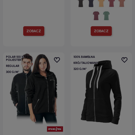
ZOBACZ
ZOBACZ
POLAR 100 %
100% BAWEŁNA
POLIESTER
KRÓJ TALIOWANY
REGULAR
320 G/M²
300 G/M²