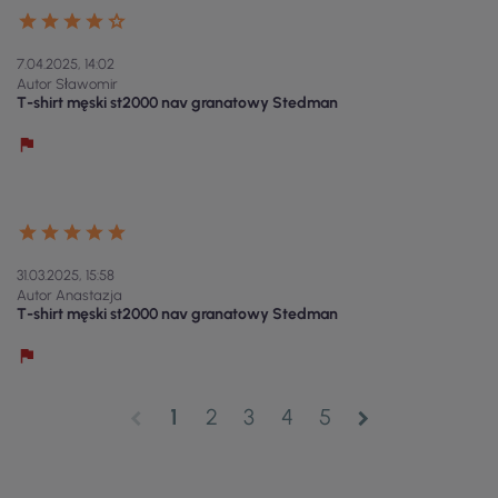
7.04.2025, 14:02
Autor Sławomir
T-shirt męski st2000 nav granatowy Stedman
31.03.2025, 15:58
Autor Anastazja
T-shirt męski st2000 nav granatowy Stedman
1
2
3
4
5
chevron_left
chevron_right