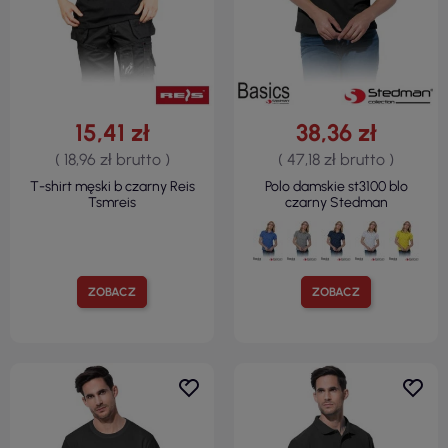
15,41 zł
38,36 zł
( 18,96 zł brutto )
( 47,18 zł brutto )
T-shirt męski b czarny Reis
Polo damskie st3100 blo
Tsmreis
czarny Stedman
ZOBACZ
ZOBACZ