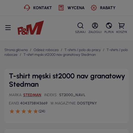
KONTAKT
WYCENA
RABATY
SZUKAJ
ZALOGUJ
PL/PLN
KOSZYK
Strona główna
Odzież robocza
T-shirts / polo do pracy
T-shirts / polo
robocze
T-shirt męski st2000 nav granatowy Stedman
T-shirt męski st2000 nav granatowy
Stedman
MARKA
STEDMAN
INDEKS
ST2000_NAVL
EAN13
4043738143669
W MAGAZYNIE
DOSTĘPNY
(24)