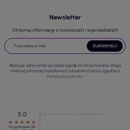
Newsletter
Otrzymuj informację o nowościach i wyprzedażach
Wpisując adres email wyrażasz zgodę na otrzymywanie drogą
mailową informacji handlowych od administratora, zgodnie z
Polityką prywatności
5.0
Copyright © www.p-m.com.pl. All rights reserved.
star
star
star
star
star
Na podstawie 186