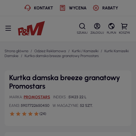
KONTAKT
WYCENA
RABATY
SZUKAJ
ZALOGUJ
PL/PLN
KOSZYK
Strona główna
Odzież Reklamowa
Kurtki / Kamizelki
Kurtki Kamizelki
Damskie
Kurtka damska breeze granatowy Promostars
Kurtka damska breeze granatowy
Promostars
MARKA
PROMOSTARS
INDEKS
51423 22 L
EAN13
5907722650450
W MAGAZYNIE
52 SZT.
(24)