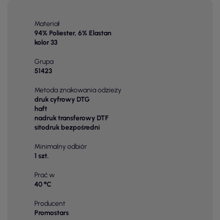
Materiał
94% Poliester, 6% Elastan
kolor 33
Grupa
51423
Metoda znakowania odzieży
druk cyfrowy DTG
haft
nadruk transferowy DTF
sitodruk bezpośredni
Minimalny odbiór
1 szt.
Prać w
40 °C
Producent
Promostars