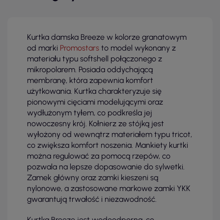
Kurtka damska Breeze w kolorze granatowym
od marki
Promostars
to model wykonany z
materiału typu softshell połączonego z
mikropolarem. Posiada oddychającą
membranę, która zapewnia komfort
użytkowania. Kurtka charakteryzuje się
pionowymi cięciami modelującymi oraz
wydłużonym tyłem, co podkreśla jej
nowoczesny krój. Kołnierz ze stójką jest
wyłożony od wewnątrz materiałem typu tricot,
co zwiększa komfort noszenia. Mankiety kurtki
można regulować za pomocą rzepów, co
pozwala na lepsze dopasowanie do sylwetki.
Zamek główny oraz zamki kieszeni są
nylonowe, a zastosowane markowe zamki YKK
gwarantują trwałość i niezawodność.
Kurtka Breeze jest wodoodporna, co