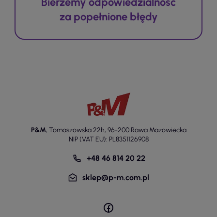
Bierzemy odpowiedzialność
za popełnione błędy
P&M
,
Tomaszowska 22h
,
96-200 Rawa Mazowiecka
NIP (VAT EU): PL8351126908
+48 46 814 20 22
sklep@p-m.com.pl