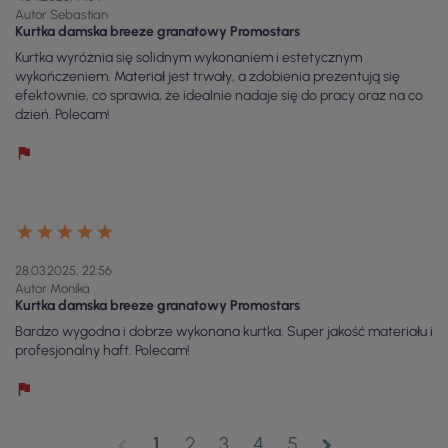
Autor Sebastian
Kurtka damska breeze granatowy Promostars
Kurtka wyróżnia się solidnym wykonaniem i estetycznym
wykończeniem. Materiał jest trwały, a zdobienia prezentują się
efektownie, co sprawia, że idealnie nadaje się do pracy oraz na co
dzień. Polecam!
28.03.2025, 22:56
Autor Monika
Kurtka damska breeze granatowy Promostars
Bardzo wygodna i dobrze wykonana kurtka. Super jakość materiału i
profesjonalny haft. Polecam!
1
2
3
4
5
chevron_left
chevron_right