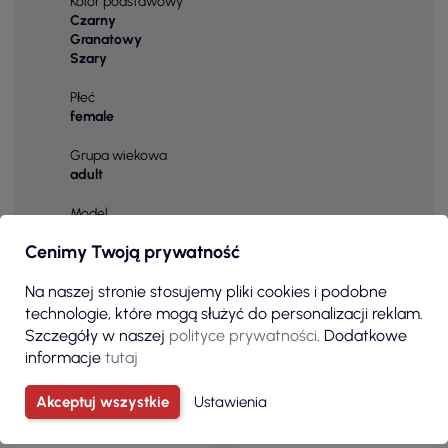
Kolor podstawowy
Czarny
Granatowy
Szary
Płeć
female
Grupa wiekowa
adult
Model
BREEZE | GRANATOWY
Cenimy Twoją prywatność
Na naszej stronie stosujemy pliki cookies i podobne
technologie, które mogą służyć do personalizacji reklam.
Szczegóły w naszej
polityce prywatności
. Dodatkowe
informacje
tutaj
PRODUKTY Z KATEGORII
Akceptuj wszystkie
Ustawienia