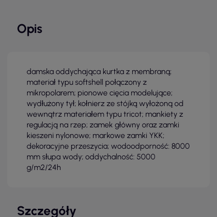
Opis
damska oddychająca kurtka z membraną;
materiał typu softshell połączony z
mikropolarem; pionowe cięcia modelujące;
wydłużony tył; kołnierz ze stójką wyłożoną od
wewnątrz materiałem typu tricot; mankiety z
regulacją na rzep; zamek główny oraz zamki
kieszeni nylonowe; markowe zamki YKK;
dekoracyjne przeszycia; wodoodporność: 8000
mm słupa wody; oddychalność: 5000
g/m2/24h
Szczegóły