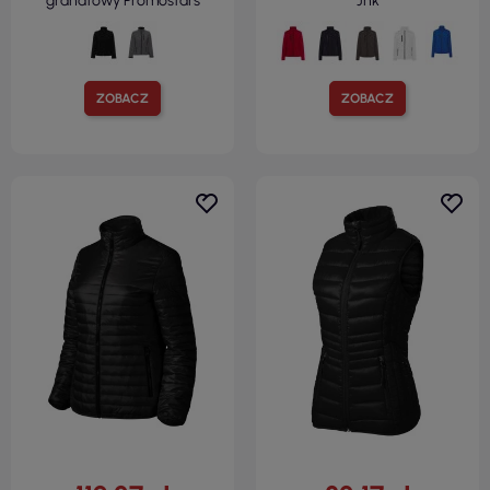
granatowy Promostars
Jhk
ZOBACZ
ZOBACZ