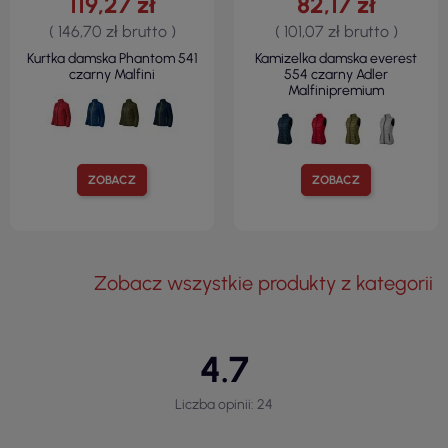
119,27 zł
82,17 zł
( 146,70 zł brutto )
( 101,07 zł brutto )
Kurtka damska Phantom 541
Kamizelka damska everest
czarny Malfini
554 czarny Adler
Malfinipremium
ZOBACZ
ZOBACZ
Zobacz wszystkie produkty z kategorii
4.7
Liczba opinii: 24