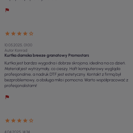
10.05.2025, 01:00
Autor Konrad
Kurtka damska breeze granatowy Promostars
Kurtka jest bardzo wygodna i dobrze skrojona, idealna na co dzień.
Materiał jest wytrzymały, co cieszy. Haft komputerowy wygląda
profesjonalnie, a nadruk DTF jest estetyczny. Kontakt z firmą był
bezproblemowy, a obsługa miła i pomocna. Warto współpracować z
profesjonalistami!
4.04.2025, 14:34