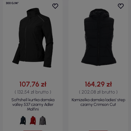
300 G/M²
107,76 zł
164,29 zł
( 132,54 zł brutto )
( 202,08 zł brutto )
Softshell kurtka damska
Kamizelka damska ladies' step
valley 537 czarny Adler
czarny Crimson Cut
Malfini