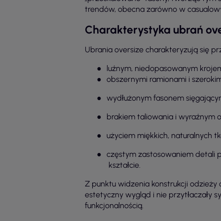
trendów, obecna zarówno w casualowych
Charakterystyka ubrań ove
Ubrania oversize charakteryzują się p
●
luźnym, niedopasowanym krojem
●
obszernymi ramionami i szeroki
●
wydłużonym fasonem sięgającym 
●
brakiem taliowania i wyraźnym 
●
użyciem miękkich, naturalnych tk
●
częstym zastosowaniem detali p
kształcie.
Z punktu widzenia konstrukcji odzież
estetyczny wygląd i nie przytłaczały s
funkcjonalnością.