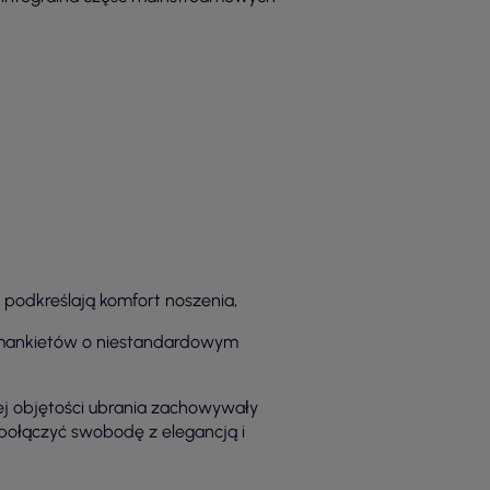
e podkreślają komfort noszenia,
y mankietów o niestandardowym
ej objętości ubrania zachowywały
y połączyć swobodę z elegancją i