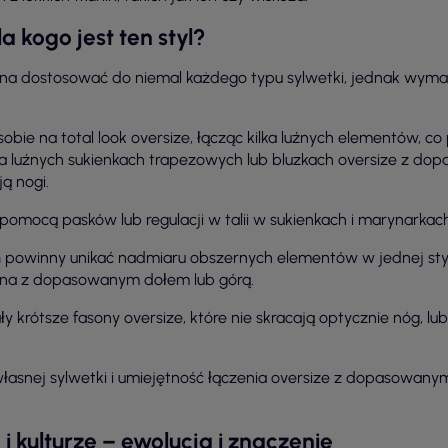
a kogo jest ten styl?
ożna dostosować do niemal każdego typu sylwetki, jednak wyma
bie na total look oversize, łącząc kilka luźnych elementów, co
a luźnych sukienkach trapezowych lub bluzkach oversize z d
ą nogi.
mocą pasków lub regulacji w talii w sukienkach i marynarkach
h
powinny unikać nadmiaru obszernych elementów w jednej styli
ona z dopasowanym dołem lub górą.
y krótsze fasony oversize, które nie skracają optycznie nóg, 
łasnej sylwetki i umiejętność łączenia oversize z dopasowan
i kulturze – ewolucja i znaczenie