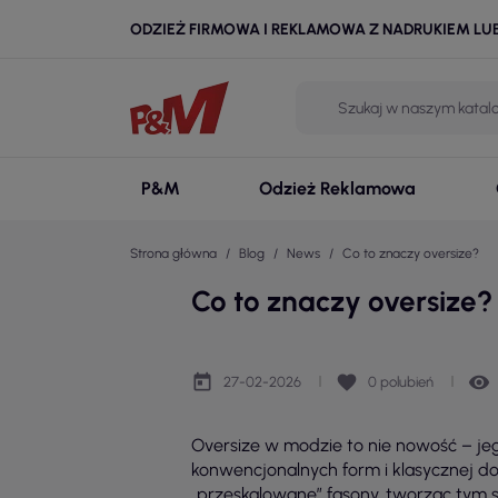
ODZIEŻ FIRMOWA I REKLAMOWA Z NADRUKIEM LU
P&M
Odzież Reklamowa
Strona główna
Blog
News
Co to znaczy oversize?
Co to znaczy oversize?
today
favorite
remove_red_eye
27-02-2026
0
polubień
Oversize w modzie to nie nowość – jego
konwencjonalnych form i klasycznej do
„przeskalowane” fasony, tworząc tym