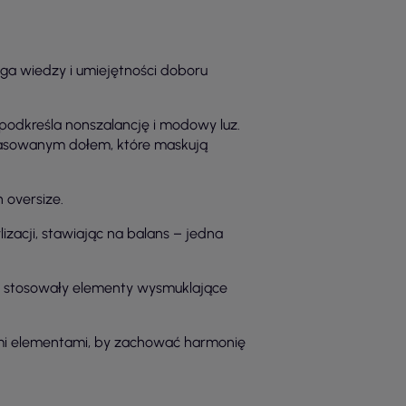
ga wiedzy i umiejętności doboru
 podkreśla nonszalancję i modowy luz.
opasowanym dołem, które maskują
 oversize.
zacji, stawiając na balans – jedna
lub stosowały elementy wysmuklające
ymi elementami, by zachować harmonię