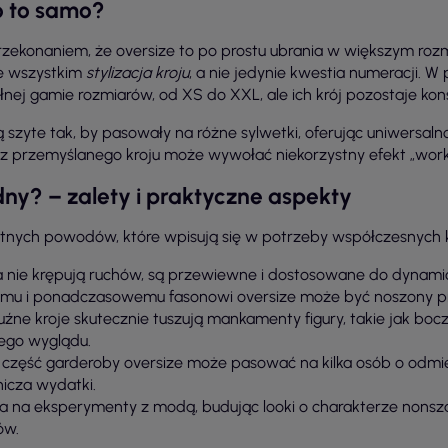
o to samo?
zekonaniem, że oversize to po prostu ubrania w większym rozm
e wszystkim
stylizacja kroju
, a nie jedynie kwestia numeracji. W
ej gamie rozmiarów, od XS do XXL, ale ich krój pozostaje kon
szyte tak, by pasowały na różne sylwetki, oferując uniwersaln
 przemyślanego kroju może wywołać niekorzystny efekt „worka”
dny? – zalety i praktyczne aspekty
istotnych powodów, które wpisują się w potrzeby współczesnyc
a nie krępują ruchów, są przewiewne i dostosowane do dynamic
emu i ponadczasowemu fasonowi oversize może być noszony pr
uźne kroje skutecznie tuszują mankamenty figury, takie jak boczki
ego wyglądu.
 część garderoby oversize może pasować na kilka osób o odmi
nicza wydatki.
a na eksperymenty z modą, budując looki o charakterze nonsza
ów.