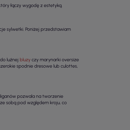
tóry łączy wygodę z estetyką.
je sylwetki. Poniżej przedstawiam
do luźnej
bluzy
czy marynarki oversize
 szerokie spodnie dresowe lub culottes,
kardiganów pozwala na tworzenie
 ze sobą pod względem kroju, co