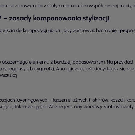
rendem sezonowym, lecz stałym elementem współczesnej mody, k
e? – zasady komponowania stylizacji
jścia do kompozycji ubioru, aby zachować harmonię i proporc
o obszernego elementu z bardziej dopasowanym. Na przykład, 
s, legginsy lub cygaretki. Analogicznie, jeśli decydujesz się na
oszulką.
zacjach layeringowych – łączenie luźnych t-shirtów, koszul i 
ącej fakturze i głębi. Ważne jest, aby warstwy kontrastowały