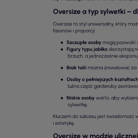
Oversize a typ sylwetki – dl
Oversize to styl uniwersalny, który m
fasonów i proporcji:
●
Szczupłe osoby
mogą pozwolić so
●
Figury typu jabłko
skorzystają n
brzuch, a jednocześnie eksponuj
●
Brak talii
można zniwelować za po
●
Osoby o pełniejszych kształtac
luźna część garderoby zestawi
●
Niskie osoby
warto, aby wybierał
sylwetkę.
Kluczem do sukcesu jest świadomość w
i estetykę.
Oversize w modzie ulicznej 