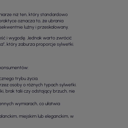
iarze niż ten, który standardowo
 praktyce oznacza to, że ubrania
sekwentnie luźny i przeskalowany.
ość i wygodę. Jednak warto zwrócić
, który zaburza proporcje sylwetki.
h konsumentów:
znego trybu życia.
zez osoby o różnych typach sylwetki.
, brak talii czy odstający brzuch, nie
ennych wymiarach, co ułatwia
lanckim, miejskim lub eleganckim, w