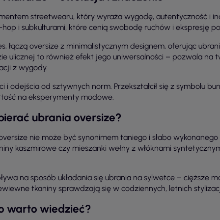
lementem streetwearu, który wyraża wygodę, autentyczność i in
-hop i subkulturami, które cenią swobodę ruchów i ekspresję p
s, łączą oversize z minimalistycznym designem, oferując ubrania
 ulicznej to również efekt jego uniwersalności – pozwala na tw
acji z wygody.
ci i odejścia od sztywnych norm. Przekształcił się z symbolu 
wartość na eksperymenty modowe.
obierać ubrania oversize?
versize nie może być synonimem taniego i słabo wykonanego ub
ianiny kaszmirowe czy mieszanki wełny z włóknami syntetycznymi
wa na sposób układania się ubrania na sylwetce – cięższe mate
zewiewne tkaniny sprawdzają się w codziennych, letnich stylizac
co warto wiedzieć?