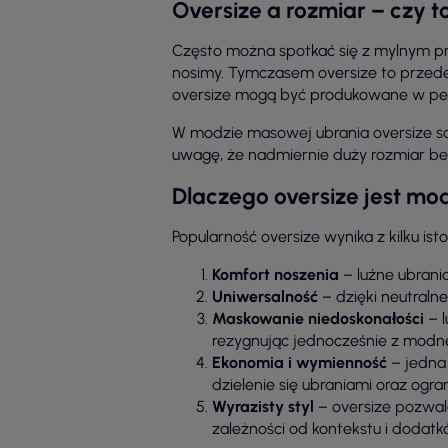
Oversize a rozmiar – czy t
Często można spotkać się z mylnym pr
nosimy. Tymczasem oversize to przed
oversize mogą być produkowane w pełn
W modzie masowej ubrania oversize są 
uwagę, że nadmiernie duży rozmiar bez
Dlaczego oversize jest mo
Popularność oversize wynika z kilku 
Komfort noszenia
– luźne ubrani
Uniwersalność
– dzięki neutraln
Maskowanie niedoskonałości
– l
rezygnując jednocześnie z modn
Ekonomia i wymienność
– jedna
dzielenie się ubraniami oraz ogra
Wyrazisty styl
– oversize pozwal
zależności od kontekstu i dodatk