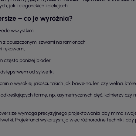
, jak i eleganckich kolekcjach.
rsize – co je wyróżnia?
rzede wszystkim:
 z opuszczonymi szwami na ramionach,
mi rękawami,
często poniżej bioder,
odstępstwem od sylwetki,
anin o wysokiej jakości, takich jak bawełna, len czy wełna, któr
odkreślających formę, np. asymetrycznych cięć, kołnierzy cz
y oversize wymaga precyzyjnego projektowania, aby mimo swoj
ylwetki. Projektanci wykorzystują więc różnorodne techniki, ab