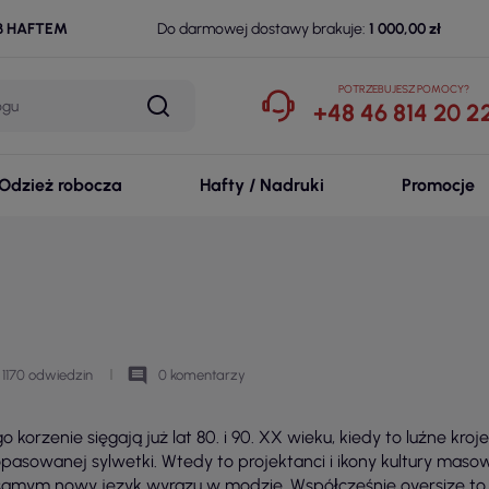
B HAFTEM
Do darmowej dostawy brakuje:
1 000,00 zł
POTRZEBUJESZ POMOCY?
+48 46 814 20 2
Odzież robocza
Hafty / Nadruki
Promocje
comment
1170 odwiedzin
0 komentarzy
 korzenie sięgają już lat 80. i 90. XX wieku, kiedy to luźne kr
pasowanej sylwetki. Wtedy to projektanci i ikony kultury maso
 samym nowy język wyrazu w modzie. Współcześnie oversize to