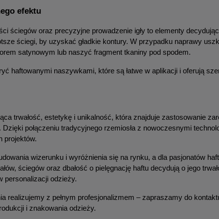
nego efektu
ości ściegów oraz precyzyjne prowadzenie igły to elementy decydują
tsze ściegi, by uzyskać gładkie kontury. W przypadku naprawy uszko
wzorem satynowym lub naszyć fragment tkaniny pod spodem.
 haftowanymi naszywkami, które są łatwe w aplikacji i oferują szer
jąca trwałość, estetykę i unikalność, która znajduje zastosowanie za
acji. Dzięki połączeniu tradycyjnego rzemiosła z nowoczesnymi tech
 projektów.
dowania wizerunku i wyróżnienia się na rynku, a dla pasjonatów haft r
łów, ściegów oraz dbałość o pielęgnację haftu decydują o jego trwał
 personalizacji odzieży.
nia realizujemy z pełnym profesjonalizmem – zapraszamy do kontakt
dukcji i znakowania odzieży.   