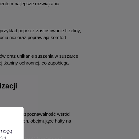
ientom najlepsze rozwiązania.
rzykład poprzez zastosowanie flizeliny, 
ciu nici oraz poprawiają komfort 
ntów oraz unikanie suszenia w suszarce 
 tkaniny ochronnej, co zapobiega 
zacji
 marki oraz rozpoznawalność wśród 
 odzieżowych, obejmujące hafty na 
ych.
e mogą
ści
.