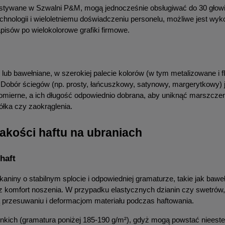
ystywane w Szwalni P&M, mogą jednocześnie obsługiwać do 30 głowic
hnologii i wieloletniemu doświadczeniu personelu, możliwe jest wyko
isów po wielokolorowe grafiki firmowe.
we lub bawełniane, w szerokiej palecie kolorów (w tym metalizowane i 
. Dobór ściegów (np. prosty, łańcuszkowy, satynowy, margerytkowy) 
omierne, a ich długość odpowiednio dobrana, aby uniknąć marszczeni
ółka czy zaokrąglenia.
jakości haftu na ubraniach
haft
iny o stabilnym splocie i odpowiedniej gramaturze, takie jak bawełn
raz komfort noszenia. W przypadku elastycznych dzianin czy swetrów,
ją przesuwaniu i deformacjom materiału podczas haftowania.
enkich (gramatura poniżej 185-190 g/m²), gdyż mogą powstać nieestety