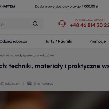
B HAFTEM
Do darmowej dostawy brakuje:
1 000,00 zł
POTRZEBUJESZ POMOCY?
+48 46 814 20 2
Odzież robocza
Hafty / Nadruki
Promocje
techniki, materiały i praktyczne wskazówki
h: techniki, materiały i praktyczne 
comment
571 odwiedzin
0 komentarzy