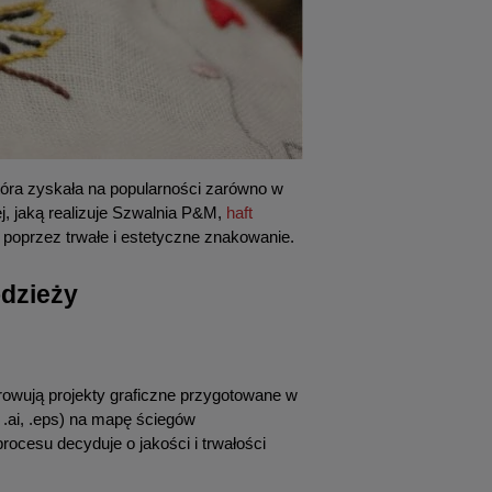
która zyskała na popularności zarówno w 
, jaką realizuje Szwalnia P&M, 
haft 
i poprzez trwałe i estetyczne znakowanie.
dzieży
wują projekty graficzne przygotowane w 
 .ai, .eps) na mapę ściegów 
rocesu decyduje o jakości i trwałości 