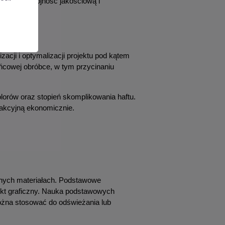
arantuje spójność jakościową i 
acji i optymalizacji projektu pod kątem 
ńcowej obróbce, w tym przycinaniu 
lorów oraz stopień skomplikowania haftu. 
trakcyjną ekonomicznie.
dnych materiałach. Podstawowe 
jekt graficzny. Nauka podstawowych 
żna stosować do odświeżania lub 