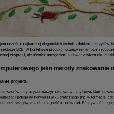
 jednocześnie najbardziej eleganckich technik zdobienia tekstyliów, 
 sektorze B2B. W kontekście produkcji odzieży reklamowej i roboczej
stycznej ekspresji, ale również narzędziem budowania wizerunku mark
komputerowego jako metody znakowania o
anie projektu
ie wzorów przy użyciu maszyn sterowanych cyfrowo, które odwzoro
talizacji polega na konwersji pliku graficznego (np. w formacie .cdr,
kierunek ściegów, a także kolejność kolorów nici. Efektywność tego p