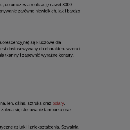
, co umożliwia realizację nawet 3000 
nywanie zarówno niewielkich, jak i bardzo 
fluorescencyjne) są kluczowe dla 
jest dostosowywany do charakteru wzoru i 
a tkaniny i zapewnić wyraźne kontury, 
a, len, dżins, sztruks oraz 
polary
. 
 zaleca się stosowanie tamborka oraz 
czne dziurki i zniekształcenia. Szwalnia 