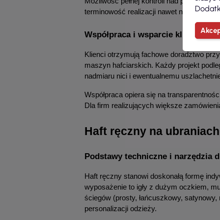
Możliwość pełnej kontroli nad procesem pr
Dodatk
terminowość realizacji nawet najbardziej
Akcep
Współpraca i wsparcie klienta – 
Klienci otrzymują fachowe doradztwo przy w
maszyn hafciarskich. Każdy projekt podle
nadmiaru nici i ewentualnemu uszlachetni
Współpraca opiera się na transparentności
Dla firm realizujących większe zamówienia
Haft ręczny na ubraniach
Podstawy techniczne i narzędzia d
Haft ręczny stanowi doskonałą formę indy
wyposażenie to igły z dużym oczkiem, muli
ściegów (prosty, łańcuszkowy, satynowy,
personalizacji odzieży.