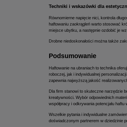
Techniki i wskazówki dla estetycz
Równomierne napięcie nici, kontrola dług
haftowaniu zaokrągleń warto stosować kró
miejsce ubytku, a następnie ozdobić je 
Drobne niedoskonałości można także zakryć
Podsumowanie
Haftowanie na ubraniach to technika oferu
roboczej, jak i indywidualnej personaliz
zapewnia najwyższą jakość realizowanych
Dla firm stanowi to skuteczne narzędzie bu
kreatywności. Wybór odpowiednich materia
współpracy i odkrywania potencjału haftu w
Wszelkie pytania i indywidualne zamówie
doświadczonym partnerem w dziedzinie pro