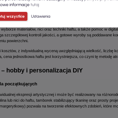
odukcji – od projektu, przez krojenie, szycie, aż po znakowanie – gw
owe informacje
tutaj
 wymagających zleceń.
tuj wszystkie
Ustawienia
od pomysłu do gotowego produktu
yborze materiałów, nici oraz techniki haftu, a także pomoc w digitaliz
ga szczegółowej kontroli jakości, a gotowe wyroby są poddawane ko
eniu powierzchni.
 kosztów, z indywidualną wyceną uwzględniającą wielkość, liczbę ko
, cena jednostkowa haftu jest korzystniejsza, co czyni tę metodę a
 – hobby i personalizacja DIY
la początkujących
widualnej ekspresji artystycznej i może być realizowany na różnoro
na lub nici do haftu, tamborek stabilizujący tkaninę oraz prosty pro
 margerytkowy) pozwala na tworzenie efektownych zdobień, które mo