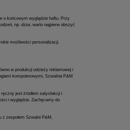
ce o końcowym wyglądzie haftu. Przy 
dzeń, np. dziur, warto najpierw obszyć 
okie możliwości personalizacji.
równo w produkcji odzieży reklamowej i 
nologiami komputerowymi, Szwalnia P&M 
ęczny jest źródłem satysfakcji i 
ości i wyglądzie. Zachęcamy do 
u z zespołem Szwalni P&M, 