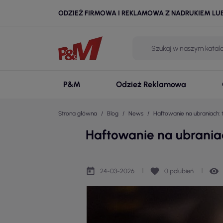
ODZIEŻ FIRMOWA I REKLAMOWA Z NADRUKIEM LU
P&M
Odzież Reklamowa
Strona główna
Blog
News
Haftowanie na ubraniach: 
Haftowanie na ubraniac
today
favorite
remove_red_eye
24-03-2026
0
polubień