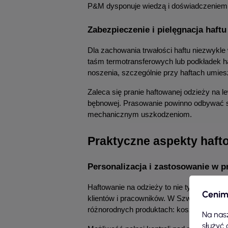
P&M dysponuje wiedzą i doświadczeniem p
Zabezpieczenie i pielęgnacja haftu
Dla zachowania trwałości haftu niezwykle 
taśm termotransferowych lub podkładek haf
noszenia, szczególnie przy haftach umies
Zaleca się pranie haftowanej odzieży na l
bębnowej. Prasowanie powinno odbywać się
mechanicznym uszkodzeniom.
Praktyczne aspekty hafto
Personalizacja i zastosowanie w p
Haftowanie na odzieży to nie tylko estety
Cenim
klientów i pracowników. W Szwalni P&M r
różnorodnych produktach: koszulkach polo,
Na nasz
służyć 