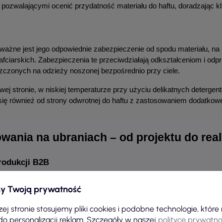
ozwalającymi ocenić przydatność materiału do haftu, doradzając kl
ważne jest jego odpowiednie zabezpieczenie od spodu materiału, na p
ciarskich. Zabezpieczenia te przeciwdziałają odkształceniom i odpru
zczonych na odzieży noszonej bezpośrednio przy ciele.
ewej stronie, w niskiej temperaturze przy użyciu delikatnych deterge
 również od strony odwrotnej do haftu z zastosowaniem dodatkowej
wania na ubraniach – od projektu do reali
rodukcji B2B
ka, ale także skuteczna forma personalizacji, która zwiększa prestiż
y Twoją prywatność
ealizowane są zamówienia dla agencji reklamowych, firm oraz marek
 bluzach, kurtkach softshell, odzieży roboczej, czapkach i wielu inn
ej stronie stosujemy pliki cookies i podobne technologie, któr
do personalizacji reklam. Szczegóły w naszej
polityce prywatno