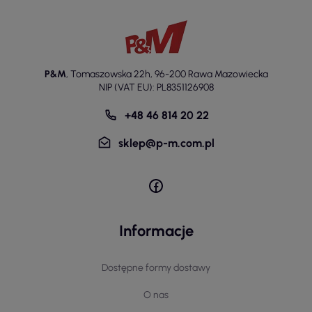
P&M
,
Tomaszowska 22h
,
96-200 Rawa Mazowiecka
NIP (VAT EU): PL8351126908
+48 46 814 20 22
sklep@p-m.com.pl
Informacje
Dostępne formy dostawy
O nas