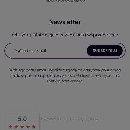
Ustawienia prywatności
Newsletter
Otrzymuj informację o nowościach i wyprzedażach
Wpisując adres email wyrażasz zgodę na otrzymywanie drogą
mailową informacji handlowych od administratora, zgodnie z
Polityką prywatności
5.0
Copyright © www.p-m.com.pl. All rights reserved.
star
star
star
star
star