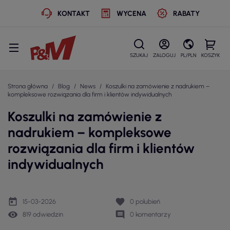
KONTAKT
WYCENA
RABATY
SZUKAJ
ZALOGUJ
PL/PLN
KOSZYK
Strona główna
Blog
News
Koszulki na zamówienie z nadrukiem –
kompleksowe rozwiązania dla firm i klientów indywidualnych
Koszulki na zamówienie z
nadrukiem – kompleksowe
rozwiązania dla firm i klientów
indywidualnych
today
favorite
15-03-2026
0
polubień
remove_red_eye
comment
819 odwiedzin
0 komentarzy