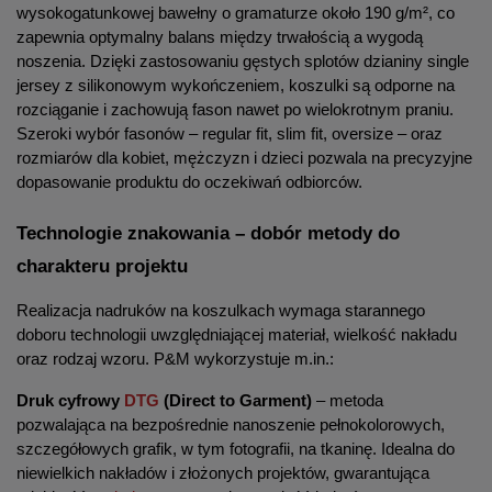
wysokogatunkowej bawełny o gramaturze około 190 g/m², co 
zapewnia optymalny balans między trwałością a wygodą 
noszenia. Dzięki zastosowaniu gęstych splotów dzianiny single 
jersey z silikonowym wykończeniem, koszulki są odporne na 
rozciąganie i zachowują fason nawet po wielokrotnym praniu. 
Szeroki wybór fasonów – regular fit, slim fit, oversize – oraz 
rozmiarów dla kobiet, mężczyzn i dzieci pozwala na precyzyjne 
dopasowanie produktu do oczekiwań odbiorców.
Technologie znakowania – dobór metody do 
charakteru projektu
Realizacja nadruków na koszulkach wymaga starannego 
doboru technologii uwzględniającej materiał, wielkość nakładu 
oraz rodzaj wzoru. P&M wykorzystuje m.in.:
Druk cyfrowy 
DTG
 (Direct to Garment)
 – metoda 
pozwalająca na bezpośrednie nanoszenie pełnokolorowych, 
szczegółowych grafik, w tym fotografii, na tkaninę. Idealna do 
niewielkich nakładów i złożonych projektów, gwarantująca 