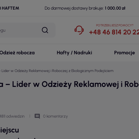
B HAFTEM
Do darmowej dostawy brakuje:
1 000,00 zł
POTRZEBUJESZ POMOCY?
+48 46 814 20 2
Odzież robocza
Hafty / Nadruki
Promocje
ider w Odzieży Reklamowej i Roboczej z Ekologicznym Podejściem
– Lider w Odzieży Reklamowej i Robo
comment
4811 odwiedzin
0 komentarzy
iejscu