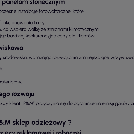
ki panelom słonecznym
zesne instalacje fotowoltaiczne, które:
funkcjonowania firmy.
, co wspiera walkę ze zmianami klimatycznymi.
ąc bardziej konkurencyjne ceny dla klientów.
owiskowa
y środowiska, wdrażając rozwiązania zmniejszające wpływ swoje
h.
ateriałów.
ego rozwoju
dy klient „P&M” przyczynia się do ograniczenia emisji gazów ci
P&M sklep odzieżowy ?
dzieży reklamowej i roboczej