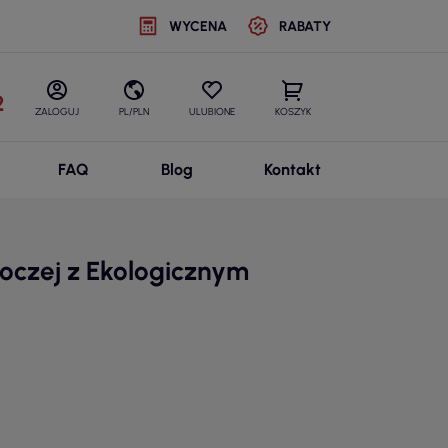
WYCENA
RABATY
2
ZALOGUJ
PL/PLN
ULUBIONE
KOSZYK
FAQ
Blog
Kontakt
czej z Ekologicznym