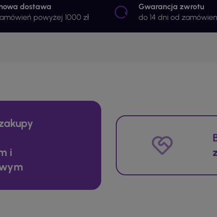
mowa dostawa
Gwarancja zwrotu
zamówień powyżej 1000 zł
do 14 dni od zamówien
zakupy
m i
owym