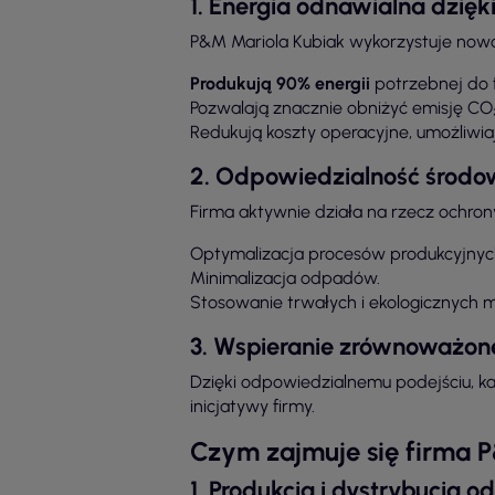
1. Energia odnawialna dzię
P&M Mariola Kubiak wykorzystuje nowoc
Produkują 90% energii
potrzebnej do 
Pozwalają znacznie obniżyć emisję CO₂
Redukują koszty operacyjne, umożliwiaj
2. Odpowiedzialność środ
Firma aktywnie działa na rzecz ochron
Optymalizacja procesów produkcyjnyc
Minimalizacja odpadów.
Stosowanie trwałych i ekologicznych m
3. Wspieranie zrównoważon
Dzięki odpowiedzialnemu podejściu, każ
inicjatywy firmy.
Czym zajmuje się firma 
1. Produkcja i dystrybucja o