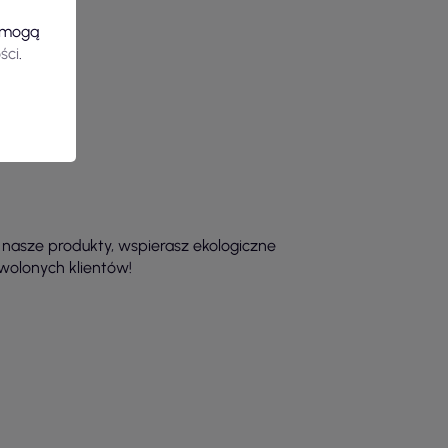
e mogą
ści
.
 nasze produkty, wspierasz ekologiczne
owolonych klientów!