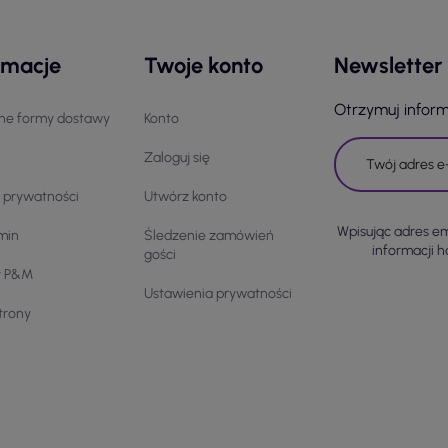
rmacje
Twoje konto
Newsletter
Otrzymuj infor
ne formy dostawy
Konto
Zaloguj się
a prywatności
Utwórz konto
Wpisując adres e
min
Śledzenie zamówień
informacji 
gości
t P&M
Ustawienia prywatności
trony