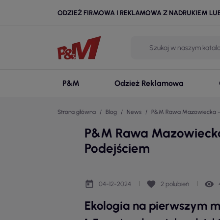
ODZIEŻ FIRMOWA I REKLAMOWA Z NADRUKIEM LU
P&M
Odzież Reklamowa
Strona główna
Blog
News
P&M Rawa Mazowiecka – L
P&M Rawa Mazowiecka 
Podejściem
today
favorite
remove_red_eye
04-12-2024
2
polubień
Ekologia na pierwszym m