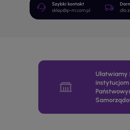
Szybki kontakt
Dar
sklep@p-m.com.pl
dla 
Ułatwiamy 
instytucjom
Państwowy
Samorząd