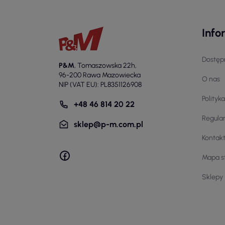
Info
Dostęp
P&M
,
Tomaszowska 22h
,
96-200 Rawa Mazowiecka
O nas
NIP (VAT EU): PL8351126908
Polityk
+48 46 814 20 22
Regula
sklep@p-m.com.pl
Kontak
Mapa s
Sklepy