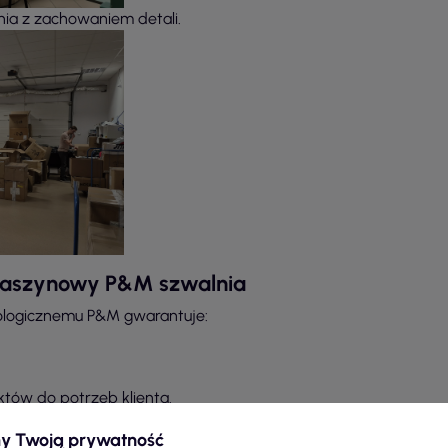
ia z zachowaniem detali.
 maszynowy P&M szwalnia
ologicznemu P&M gwarantuje:
tów do potrzeb klienta.
P&M hurtownia odzieży ?
y Twoją prywatność