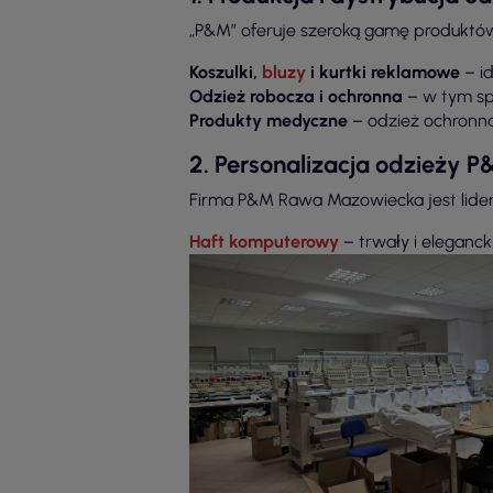
„P&M” oferuje szeroką gamę produktów dla
Koszulki,
bluzy
i kurtki reklamowe
– id
Odzież robocza i ochronna
– w tym spe
Produkty medyczne
– odzież ochronna
2. Personalizacja odzieży P
Firma P&M Rawa Mazowiecka jest lider
Haft komputerowy
– trwały i eleganck