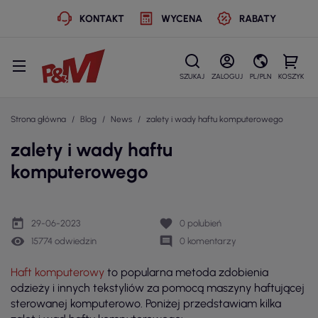
KONTAKT
WYCENA
RABATY
SZUKAJ
ZALOGUJ
PL/PLN
KOSZYK
Strona główna
Blog
News
zalety i wady haftu komputerowego
zalety i wady haftu
komputerowego
today
favorite
29-06-2023
0
polubień
remove_red_eye
comment
15774 odwiedzin
0 komentarzy
Haft komputerowy
to popularna metoda zdobienia
odzieży i innych tekstyliów za pomocą maszyny haftującej
sterowanej komputerowo. Poniżej przedstawiam kilka