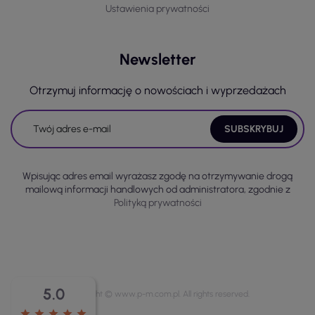
Ustawienia prywatności
Newsletter
Otrzymuj informację o nowościach i wyprzedażach
Wpisując adres email wyrażasz zgodę na otrzymywanie drogą
mailową informacji handlowych od administratora, zgodnie z
Polityką prywatności
5.0
Copyright © www.p-m.com.pl. All rights reserved.
star
star
star
star
star