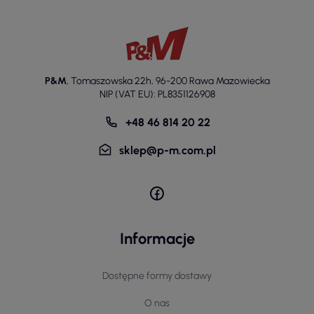
P&M
,
Tomaszowska 22h
,
96-200 Rawa Mazowiecka
NIP (VAT EU): PL8351126908
+48 46 814 20 22
sklep@p-m.com.pl
Informacje
Dostępne formy dostawy
O nas