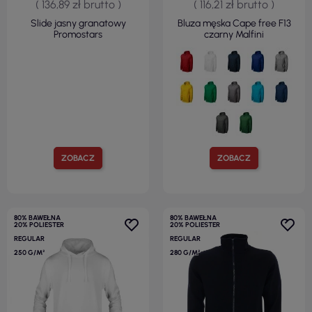
( 136,89 zł brutto )
( 116,21 zł brutto )
Slide jasny granatowy
Bluza męska Cape free F13
Promostars
czarny Malfini
ZOBACZ
ZOBACZ
80% BAWEŁNA
80% BAWEŁNA
20% POLIESTER
20% POLIESTER
REGULAR
REGULAR
250 G/M²
280 G/M²