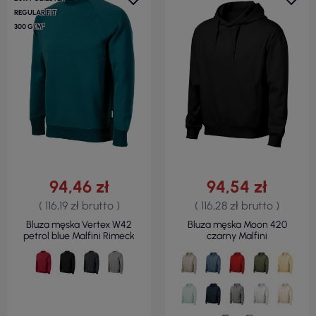
REGULAR FIT
300 G/M²
94,46 zł
94,54 zł
( 116,19 zł brutto )
( 116,28 zł brutto )
Bluza męska Vertex W42
Bluza męska Moon 420
petrol blue Malfini Rimeck
czarny Malfini