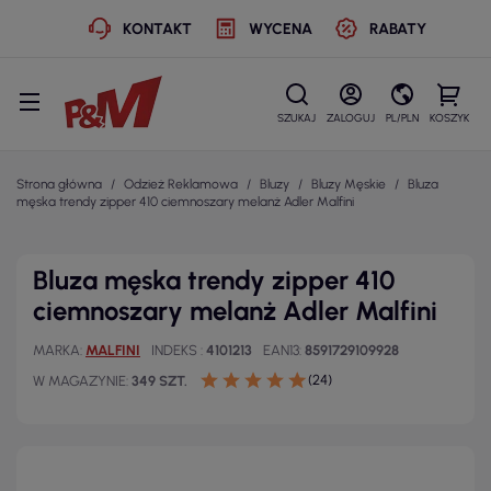
KONTAKT
WYCENA
RABATY
SZUKAJ
ZALOGUJ
PL/PLN
KOSZYK
Strona główna
Odzież Reklamowa
Bluzy
Bluzy Męskie
Bluza
męska trendy zipper 410 ciemnoszary melanż Adler Malfini
Bluza męska trendy zipper 410
ciemnoszary melanż Adler Malfini
MARKA
MALFINI
INDEKS
4101213
EAN13
8591729109928
(24)
W MAGAZYNIE
349 SZT.