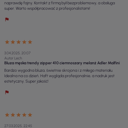
naprawdę fajny. Kontakt z firmą był bezproblemowy, a obsługa
super. Warto współpracować z profesjonalistami!
3.04.2025, 20:07
Autor Lech
Bluza męska trendy zipper 410 ciemnoszary melanż Adler Malfini
Bardzo wygodna bluza, świetnie skrojona i z miłego materiału.
Idealna na co dzień. Haft wygląda profesjonalnie, a nadruk jest
estetyczny. Super jakość!
27.03.2025, 22:45