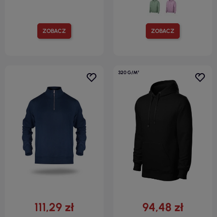
ZOBACZ
ZOBACZ
320 G/M²
111,29 zł
94,48 zł