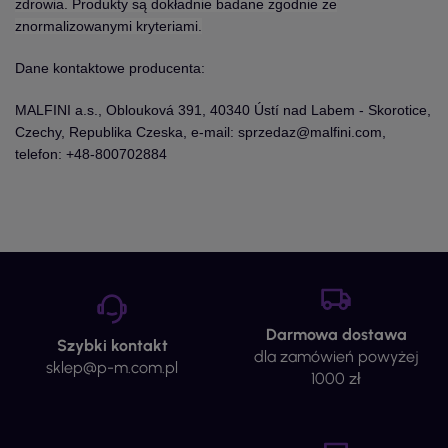
zdrowia. Produkty są dokładnie badane zgodnie ze
znormalizowanymi kryteriami.
Dane kontaktowe producenta:
MALFINI a.s., Oblouková 391, 40340 Ústí nad Labem - Skorotice,
Czechy, Republika Czeska, e-mail: sprzedaz@malfini.com,
telefon: +48-800702884
Darmowa dostawa
Szybki kontakt
dla zamówień powyżej
sklep@p-m.com.pl
1000 zł