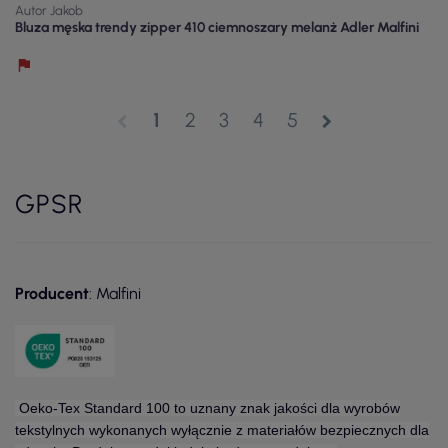
Autor Jakob
Bluza męska trendy zipper 410 ciemnoszary melanż Adler Malfini
1
2
3
4
5
chevron_left
chevron_right
GPSR
Producent
: Malfini
Oeko-Tex Standard 100 to uznany znak jakości dla wyrobów
tekstylnych wykonanych wyłącznie z materiałów bezpiecznych dla