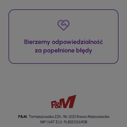
Bierzemy odpowiedzialność
za popełnione błędy
P&M
,
Tomaszowska 22h
,
96-200 Rawa Mazowiecka
NIP (VAT EU): PL8351126908