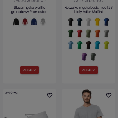
( 96,30 zł brutto )
( 21,17 zł brutto )
Bluza męska waffle
Koszulka męska basic free f29
granatowy Promostars
biały Adler Malfini
ZOBACZ
ZOBACZ
240 G/M2