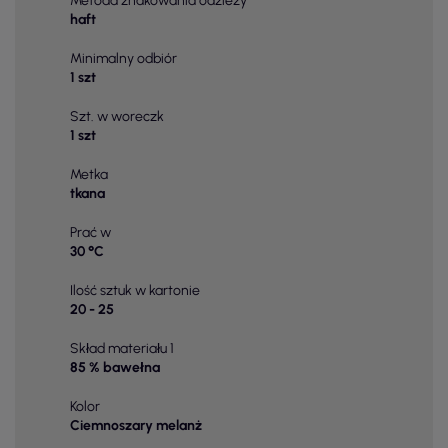
Metoda znakowania odzieży
haft
Minimalny odbiór
1 szt
Szt. w woreczk
1 szt
Metka
tkana
Prać w
30 °C
Ilość sztuk w kartonie
20 - 25
Skład materiału 1
85 % bawełna
Kolor
Ciemnoszary melanż