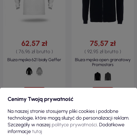
62,57 zł
75,57 zł
( 76,96 zł brutto )
( 92,95 zł brutto )
Bluza męska 621 biały Geffer
Bluza męska open granatowy
Promostars
ZOBACZ
ZOBACZ
Cenimy Twoją prywatność
Na naszej stronie stosujemy pliki cookies i podobne
technologie, które mogą służyć do personalizacji reklam.
Zobacz wszystkie produkty z kategorii
Szczegóły w naszej
polityce prywatności
. Dodatkowe
informacje
tutaj