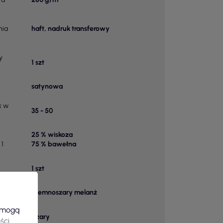
nia
haft, nadruk transferowy
y
1 szt
satynowa
k w
35 - 50
25 % wiskoza
 1
75 % bawełna
1 szt
u
Ciemnoszary melanż
e mogą
Szary
ści
.
owy