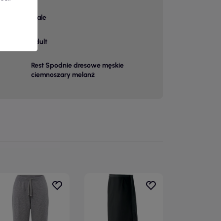
male
adult
Rest Spodnie dresowe męskie
ciemnoszary melanż