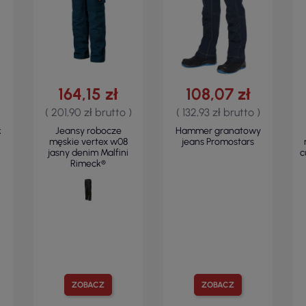
164,15 zł
108,07 zł
( 201,90 zł brutto )
( 132,93 zł brutto )
k
Jeansy robocze
Hammer granatowy
męskie vertex w08
jeans Promostars
jasny denim Malfini
c
Rimeck®
ZOBACZ
ZOBACZ