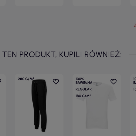
I TEN PRODUKT, KUPILI RÓWNIEŻ:
280 G/M²
100%
1
BAWEŁNA
B
REGULAR
1
180 G/M²