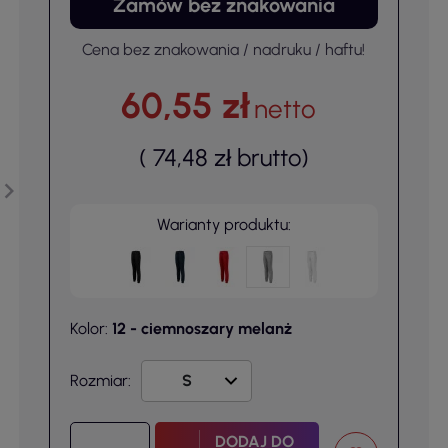
Zamów bez znakowania
Cena bez znakowania / nadruku / haftu!
60,55 zł
netto
(
74,48 zł
brutto
)
Warianty produktu:
Kolor:
12 - ciemnoszary melanż
Rozmiar:
DODAJ DO