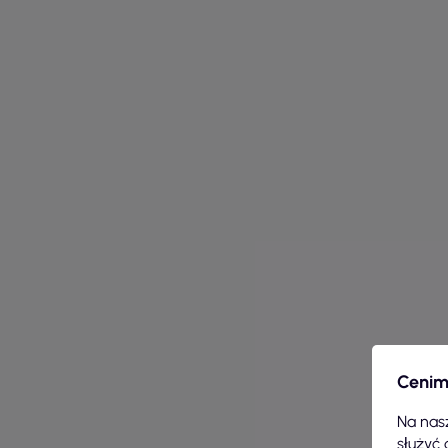
Cenim
Na nasz
służyć 