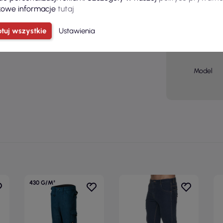
owe informacje
tutaj
Płeć
tuj wszystkie
Ustawienia
Grupa
wiekowa
Model
430 G/M²