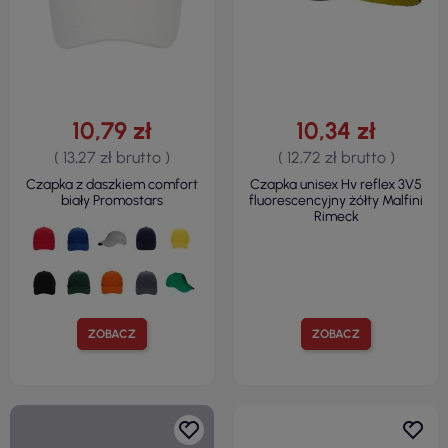
10,79 zł
10,34 zł
( 13,27 zł brutto )
( 12,72 zł brutto )
Czapka z daszkiem comfort
Czapka unisex Hv reflex 3V5
biały Promostars
fluorescencyjny żółty Malfini
Rimeck
ZOBACZ
ZOBACZ