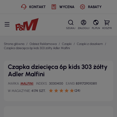
KONTAKT
WYCENA
RABATY
SZUKAJ
ZALOGUJ
PL/PLN
KOSZYK
Strona główna
Odzież Reklamowa
Czapki
Czapki z daszkiem
Czapka dziecięca 6p kids 303 żółty Adler Malfini
Czapka dziecięca 6p kids 303 żółty
Adler Malfini
MARKA
MALFINI
INDEKS
3030400
EAN13
8591729010811
(24)
W MAGAZYNIE
4174 SZT.