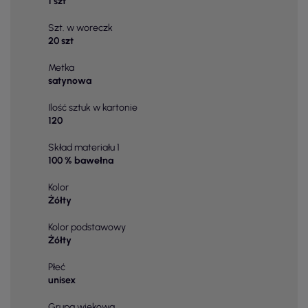
1 szt
Szt. w woreczk
20 szt
Metka
satynowa
Ilość sztuk w kartonie
120
Skład materiału 1
100 % bawełna
Kolor
Żółty
Kolor podstawowy
Żółty
Płeć
unisex
Grupa wiekowa