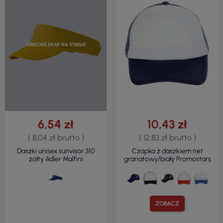
OBECNIE BRAK NA STANIE
6,54 zł
10,43 zł
( 8,04 zł brutto )
( 12,83 zł brutto )
Daszki unisex sunvisor 310
Czapka z daszkiem net
żółty Adler Malfini
granatowy/biały Promostars
ZOBACZ