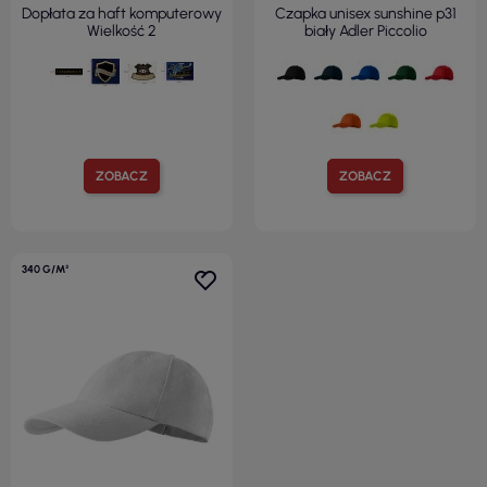
Dopłata za haft komputerowy
Czapka unisex sunshine p31
Wielkość 2
biały Adler Piccolio
ZOBACZ
ZOBACZ
340 G/M²