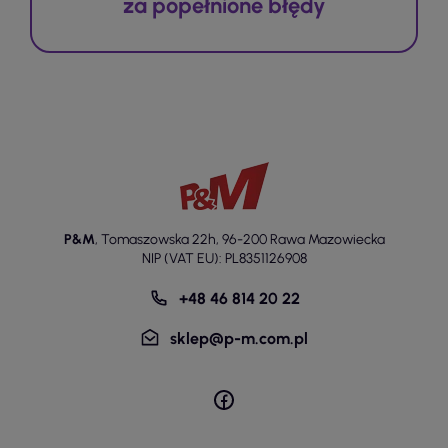
za popełnione błędy
P&M
,
Tomaszowska 22h
,
96-200 Rawa Mazowiecka
NIP (VAT EU): PL8351126908
+48 46 814 20 22
sklep@p-m.com.pl