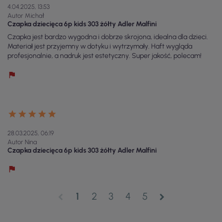
4.04.2025, 13:53
Autor Michał
Czapka dziecięca 6p kids 303 żółty Adler Malfini
Czapka jest bardzo wygodna i dobrze skrojona, idealna dla dzieci.
Materiał jest przyjemny w dotyku i wytrzymały. Haft wygląda
profesjonalnie, a nadruk jest estetyczny. Super jakość, polecam!
28.03.2025, 06:19
Autor Nina
Czapka dziecięca 6p kids 303 żółty Adler Malfini
1
2
3
4
5
chevron_left
chevron_right