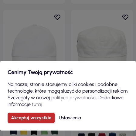
Cenimy Twoją prywatność
Na naszej stronie stosujemy pliki cookies i podobne
technologie, które mogą służyć do personalizacji reklam.
8,56 zł
11,29 zł
Szczegóły w naszej
polityce prywatności
. Dodatkowe
informacje
tutaj
( 10,53 zł brutto )
( 13,89 zł brutto )
Czapka z daszkiem classic
Czapka z daszkiem
Akceptuj wszystkie
Ustawienia
biały Promostars
army/ranger biały Crimson
Cut