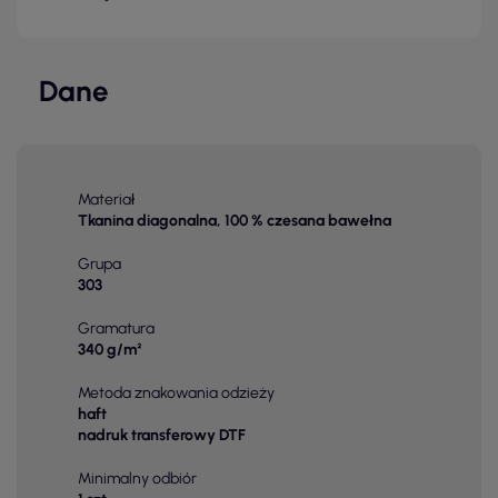
Dane
Materiał
Tkanina diagonalna, 100 % czesana bawełna
Grupa
303
Gramatura
340 g/m²
Metoda znakowania odzieży
haft
nadruk transferowy DTF
Minimalny odbiór