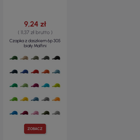
9,24 zł
( 11,37 zł brutto )
Czapka z daszkiem 6p 305
biały Malfini
ZOBACZ