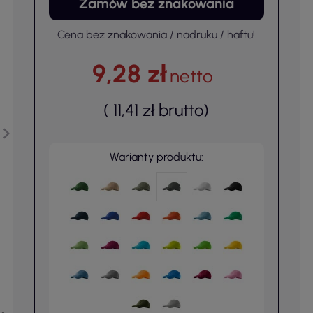
Zamów bez znakowania
Cena bez znakowania / nadruku / haftu!
9,28 zł
netto
(
11,41 zł
brutto
)
Warianty produktu: