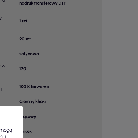
nia
nadruk transferowy DTF
y
1 szt
20 szt
satynowa
k w
120
100 % bawełna
 1
Ciemny khaki
Brązowy
owy
e mogą
unisex
ści
.