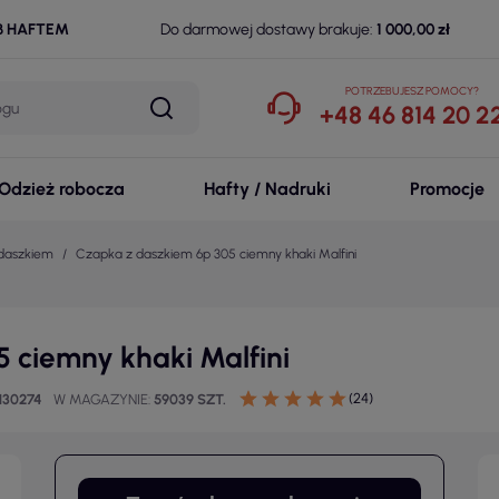
B HAFTEM
Do darmowej dostawy brakuje:
1 000,00 zł
POTRZEBUJESZ POMOCY?
+48 46 814 20 2
Odzież robocza
Hafty / Nadruki
Promocje
 daszkiem
Czapka z daszkiem 6p 305 ciemny khaki Malfini
 ciemny khaki Malfini
(24)
130274
W MAGAZYNIE
59039 SZT.