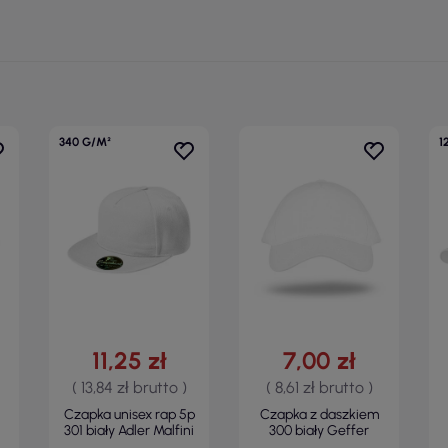
340 G/M²
1
11,25 zł
7,00 zł
( 13,84 zł brutto )
( 8,61 zł brutto )
Czapka unisex rap 5p
Czapka z daszkiem
301 biały Adler Malfini
300 biały Geffer