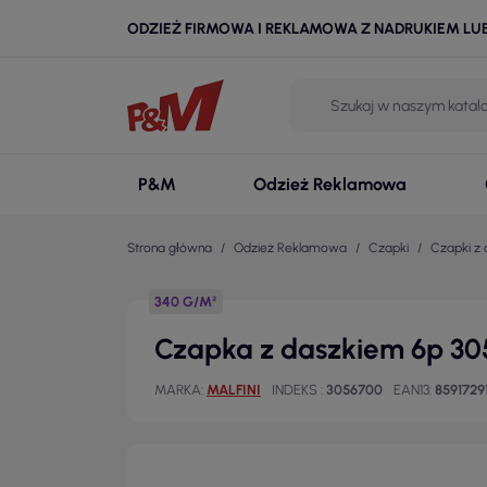
ODZIEŻ FIRMOWA I REKLAMOWA Z NADRUKIEM LU
P&M
Odzież Reklamowa
Strona główna
Odzież Reklamowa
Czapki
Czapki z
340 G/M²
Czapka z daszkiem 6p 305
MARKA
MALFINI
INDEKS
3056700
EAN13
8591729