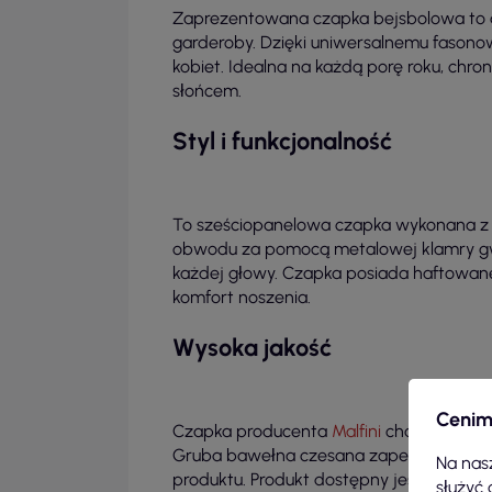
Zaprezentowana czapka bejsbolowa to 
garderoby. Dzięki uniwersalnemu fasonow
kobiet. Idealna na każdą porę roku, chro
słońcem.
Styl i funkcjonalność
To sześciopanelowa czapka wykonana z 
obwodu za pomocą metalowej klamry gw
każdej głowy. Czapka posiada haftowane
komfort noszenia.
Wysoka jakość
Cenim
Czapka producenta
Malfini
charakteryzu
Gruba bawełna czesana zapewnia wytrz
Na nasz
produktu. Produkt dostępny jest w kolor
służyć 