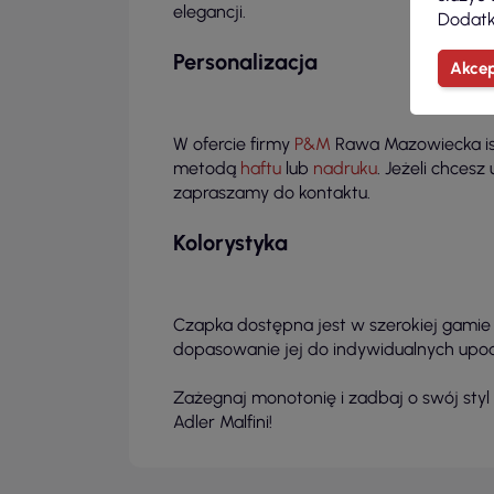
elegancji.
Dodatk
Personalizacja
Akcep
W ofercie firmy
P&M
Rawa Mazowiecka ist
metodą
haftu
lub
nadruku
. Jeżeli chcesz
zapraszamy do kontaktu.
Kolorystyka
Czapka dostępna jest w szerokiej gamie
dopasowanie jej do indywidualnych upodo
Zażegnaj monotonię i zadbaj o swój styl
Adler Malfini!