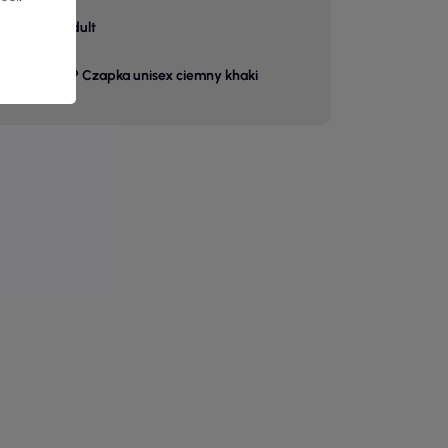
adult
6P Czapka unisex ciemny khaki