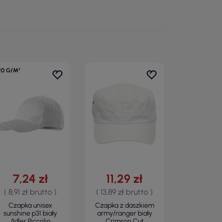
20 G/M²
7,24 zł
11,29 zł
( 8,91 zł brutto )
( 13,89 zł brutto )
Czapka unisex
Czapka z daszkiem
sunshine p31 biały
army/ranger biały
Adler Piccolio
Crimson Cut