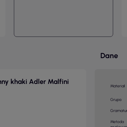
Dane
ny khaki Adler Malfini
Materiał
Grupa
Gramatu
Metoda