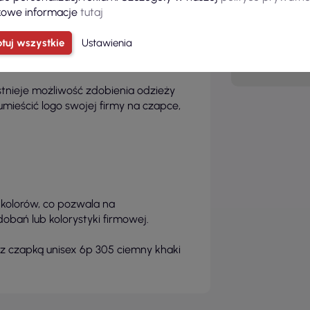
owe informacje
tutaj
Grupa
wiekowa
tuj wszystkie
Ustawienia
Model
nieje możliwość zdobienia odzieży
 umieścić logo swojej firmy na czapce,
 kolorów, co pozwala na
bań lub kolorystyki firmowej.
 z czapką unisex 6p 305 ciemny khaki