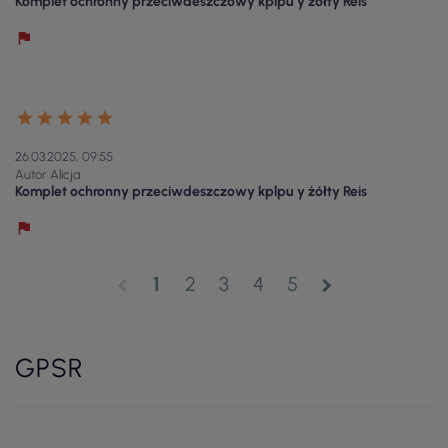
Komplet ochronny przeciwdeszczowy kplpu y żółty Reis
26.03.2025, 09:55
Autor Alicja
Komplet ochronny przeciwdeszczowy kplpu y żółty Reis
1
2
3
4
5
chevron_left
chevron_right
GPSR