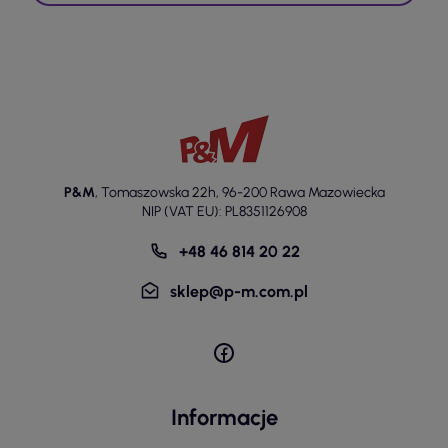
P&M
,
Tomaszowska 22h
,
96-200 Rawa Mazowiecka
NIP (VAT EU): PL8351126908
+48 46 814 20 22
sklep@p-m.com.pl
Informacje