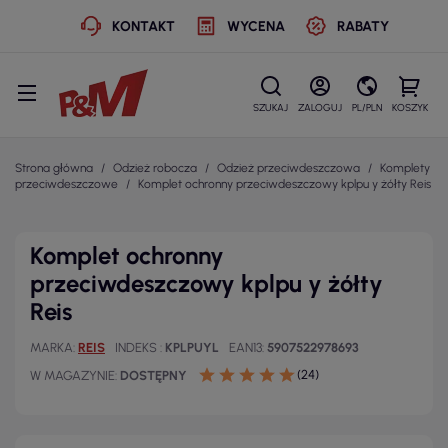
KONTAKT
WYCENA
RABATY
SZUKAJ
ZALOGUJ
PL/PLN
KOSZYK
Strona główna
Odzież robocza
Odzież przeciwdeszczowa
Komplety
przeciwdeszczowe
Komplet ochronny przeciwdeszczowy kplpu y żółty Reis
Komplet ochronny
przeciwdeszczowy kplpu y żółty
Reis
MARKA
REIS
INDEKS
KPLPUYL
EAN13
5907522978693
(24)
W MAGAZYNIE
DOSTĘPNY