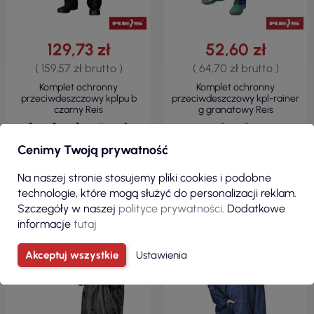
129,73 zł
52,60 zł
( 159,57 zł brutto )
( 64,70 zł brutto )
Komplet ochronny
Komplet ochronny
przeciwdeszczowy kplpu b
przeciwdeszczowy kpl-rainer
czarny Reis
g granatowy Reis
Cenimy Twoją prywatność
ZOBACZ
ZOBACZ
Na naszej stronie stosujemy pliki cookies i podobne
technologie, które mogą służyć do personalizacji reklam.
Szczegóły w naszej
polityce prywatności
. Dodatkowe
informacje
tutaj
Akceptuj wszystkie
Ustawienia