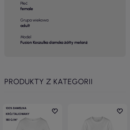
Płeć
female
Grupa wiekowa
adult
Model
Fusion Koszulka damska żółty melanż
PRODUKTY Z KATEGORII
100% BAWEŁNA
KRÓJ TALIOWANY
180 G/M²