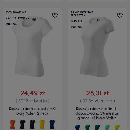
100% BAWEŁNA
95 % BAWEŁNA 5
% ELASTAN
KRÓJ TALIOWANY
SLIM FIT
160 G/M²
180 G/M²
24,49 zł
26,31 zł
( 30,12 zł brutto )
( 32,36 zł brutto )
Koszulka damska resist r02
Koszulka damska slim-fit
biały Adler Rimeck
dopasowana 5% elestan
glance 141 biała Malfini