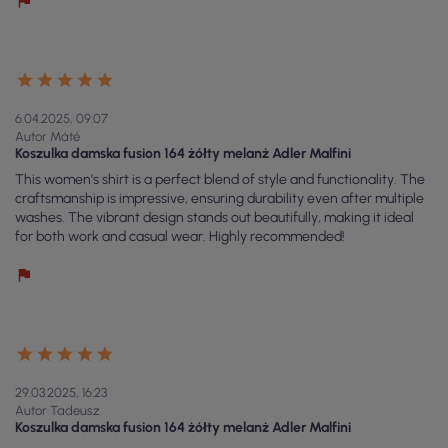
6.04.2025, 09:07
Autor Máté
Koszulka damska fusion 164 żółty melanż Adler Malfini
This women's shirt is a perfect blend of style and functionality. The
craftsmanship is impressive, ensuring durability even after multiple
washes. The vibrant design stands out beautifully, making it ideal
for both work and casual wear. Highly recommended!
29.03.2025, 16:23
Autor Tadeusz
Koszulka damska fusion 164 żółty melanż Adler Malfini