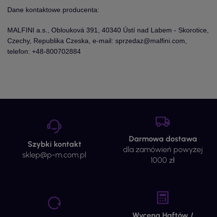
Dane kontaktowe producenta:
MALFINI a.s., Oblouková 391, 40340 Ústí nad Labem - Skorotice,
Czechy, Republika Czeska, e-mail: sprzedaz@malfini.com,
telefon: +48-800702884
Darmowa dostawa
Szybki kontakt
dla zamówień powyżej
sklep@p-m.com.pl
1000 zł
Wycena Haftów /