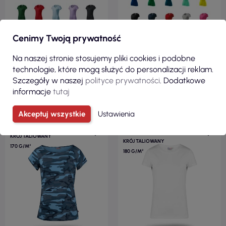
Cenimy Twoją prywatność
Na naszej stronie stosujemy pliki cookies i podobne
technologie, które mogą służyć do personalizacji reklam.
Szczegóły w naszej
polityce prywatności
. Dodatkowe
ZOBACZ
ZOBACZ
informacje
tutaj
Akceptuj wszystkie
Ustawienia
100% BAWEŁNA
95 % BAWEŁNA 5
% ELASTAN
KRÓJ TALIOWANY
KRÓJ TALIOWANY
170 G/M²
180 G/M²