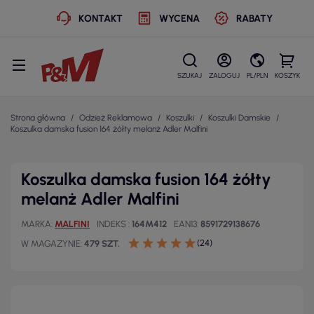
KONTAKT
WYCENA
RABATY
SZUKAJ
ZALOGUJ
PL/PLN
KOSZYK
Strona główna
Odzież Reklamowa
Koszulki
Koszulki Damskie
Koszulka damska fusion 164 żółty melanż Adler Malfini
Koszulka damska fusion 164 żółty
melanż Adler Malfini
MARKA
MALFINI
INDEKS
164M412
EAN13
8591729138676
(24)
W MAGAZYNIE
479 SZT.