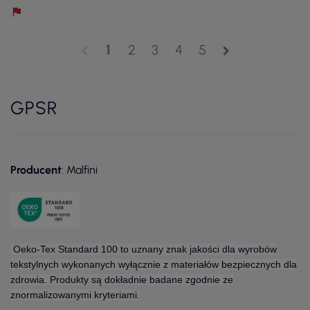
1
2
3
4
5
chevron_left
chevron_right
GPSR
Producent
: Malfini
Oeko-Tex Standard 100 to uznany znak jakości dla wyrobów
tekstylnych wykonanych wyłącznie z materiałów bezpiecznych dla
zdrowia. Produkty są dokładnie badane zgodnie ze
znormalizowanymi kryteriami.