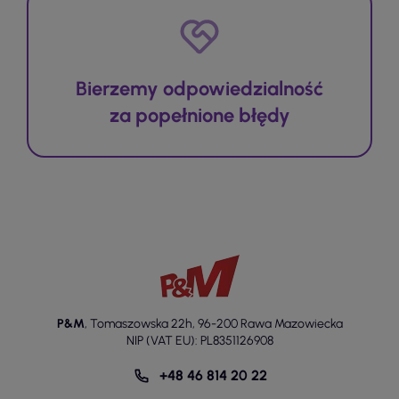
Bierzemy odpowiedzialność
za popełnione błędy
P&M
,
Tomaszowska 22h
,
96-200 Rawa Mazowiecka
NIP (VAT EU): PL8351126908
+48 46 814 20 22