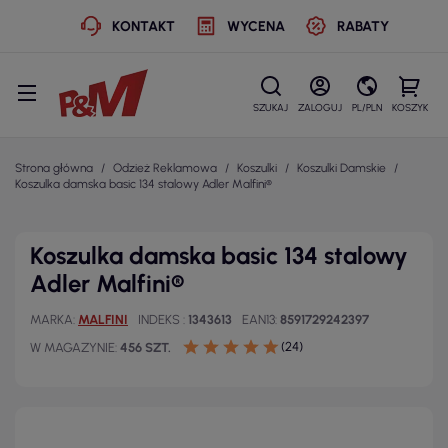
KONTAKT
WYCENA
RABATY
SZUKAJ
ZALOGUJ
PL/PLN
KOSZYK
Strona główna
Odzież Reklamowa
Koszulki
Koszulki Damskie
Koszulka damska basic 134 stalowy Adler Malfini®
Koszulka damska basic 134 stalowy
Adler Malfini®
MARKA
MALFINI
INDEKS
1343613
EAN13
8591729242397
(24)
W MAGAZYNIE
456 SZT.