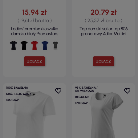
15,94 zł
20,79 zł
( 19,61 zł brutto )
( 25,57 zł brutto )
Ladies' premium koszulka
Top damski sailor top 806
damska biały Promostars
granatowy Adler Malfini
ZOBACZ
ZOBACZ
100% BAWEŁNA
95% BAWEŁNA /
5% WISKOZA
KRÓJ TALIOWANY
REGULAR
145 G/M²
170 G/M²