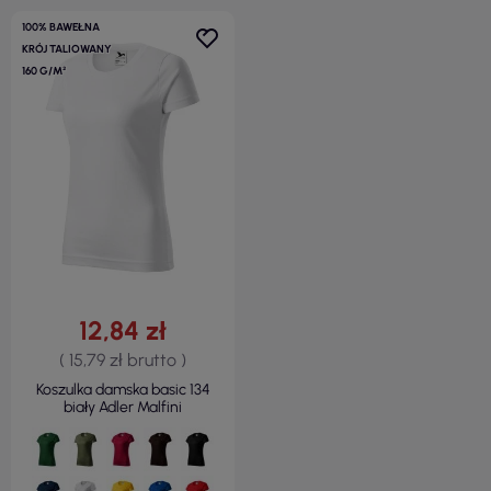
100% BAWEŁNA
KRÓJ TALIOWANY
160 G/M²
12,84 zł
( 15,79 zł brutto )
Koszulka damska basic 134
biały Adler Malfini