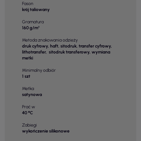
Fason
krój taliowany
Gramatura
160 g/m²
Metoda znakowania odzieży
druk cyfrowy, haft, sitodruk, transfer cyfrowy,
lithotransfer, sitodruk transferowy, wymiana
metki
Minimalny odbiór
1 szt
Metka
satynowa
Prać w
40 °C
Zabiegi
wykończenie silikonowe