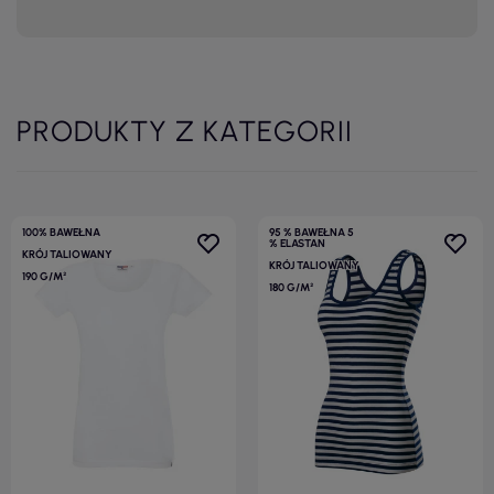
PRODUKTY Z KATEGORII
100% BAWEŁNA
95 % BAWEŁNA 5
% ELASTAN
KRÓJ TALIOWANY
KRÓJ TALIOWANY
190 G/M²
180 G/M²