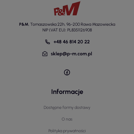
P&M
,
Tomaszowska 22h
,
96-200 Rawa Mazowiecka
NIP (VAT EU): PL8351126908
+48 46 814 20 22
sklep@p-m.com.pl
Informacje
Dostępne formy dostawy
O nas
Polityka prywatności