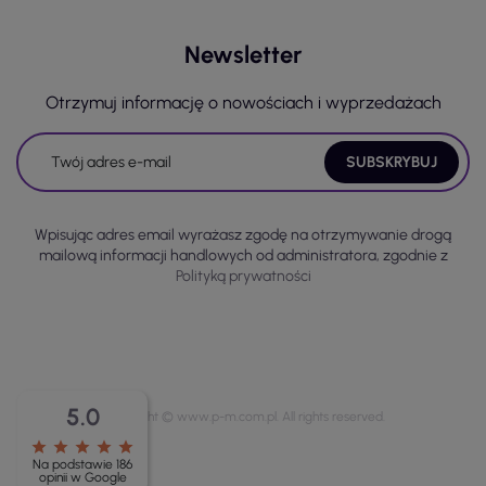
Newsletter
Otrzymuj informację o nowościach i wyprzedażach
Wpisując adres email wyrażasz zgodę na otrzymywanie drogą
mailową informacji handlowych od administratora, zgodnie z
Polityką prywatności
5.0
Copyright © www.p-m.com.pl. All rights reserved.
star
star
star
star
star
Na podstawie 186
opinii w Google