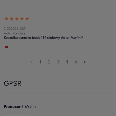
31.03.2025, 11:29
Autor Karolina
Koszulka damska basic 134 stalowy Adler Malfini®
1
2
3
4
5
chevron_left
chevron_right
GPSR
Producent
: Malfini