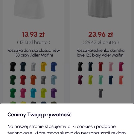
13,93 zł
23,96 zł
( 17,13 zł brutto )
( 29,47 zł brutto )
Koszulka damska classic new
Koszulka/sukienka damska
133 biały Adler Malfini
love 123 biały Adler Malfini
Cenimy Twoją prywatność
Na naszej stronie stosujemy pliki cookies i podobne
technologie, które mogą służyć do personalizacji reklam.