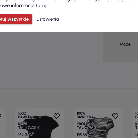
owe informacje
tutaj
Płeć
tuj wszystkie
Ustawienia
Grupa
wiekowa
Model
100%
100%
1
BAWEŁNA
BAWEŁNA
B
KRÓJ
KRÓJ
K
TALIOWANY
TALIOWANY
T
145 G/M²
150 G/M²
1