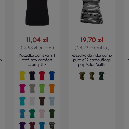
11,04 zł
19,70 zł
( 13,58 zł brutto )
( 24,23 zł brutto )
Koszulka damska tsrl
Koszulka damska camo
n
cmf lady comfort
pure c22 camouflage
czarny Jhk
gray Adler Malfini