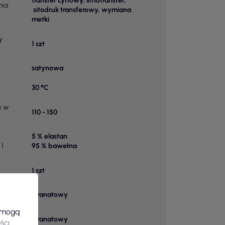
transfer cyfrowy, lithotransfer,
nia
sitodruk transferowy, wymiana
metki
y
1 szt
satynowa
30 °C
k w
110 - 150
5 % elastan
 1
95 % bawełna
1 szt
u
Granatowy
e mogą
Granatowy
ści
.
owy