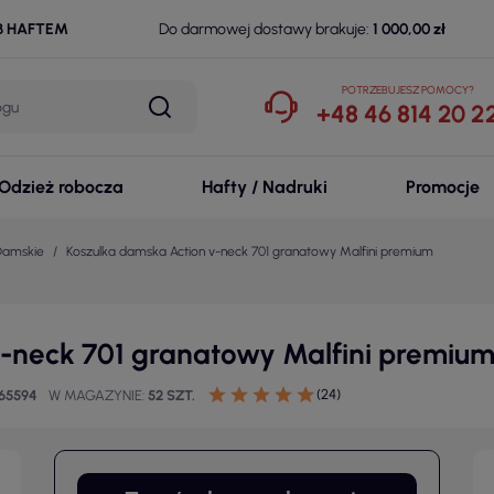
B HAFTEM
Do darmowej dostawy brakuje:
1 000,00 zł
POTRZEBUJESZ POMOCY?
+48 46 814 20 2
Odzież robocza
Hafty / Nadruki
Promocje
 Damskie
Koszulka damska Action v-neck 701 granatowy Malfini premium
v-neck 701 granatowy Malfini premiu
(24)
65594
W MAGAZYNIE
52 SZT.