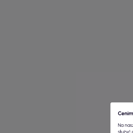
Cenim
Na nasz
służyć 