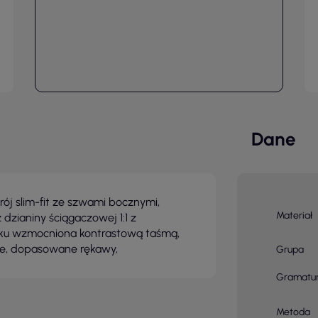
Dane
rój slim-fit ze szwami bocznymi,
Materiał
dzianiny ściągaczowej 1:1 z
rku wzmocniona kontrastową taśmą,
ie, dopasowane rękawy,
Grupa
Gramatu
Metoda