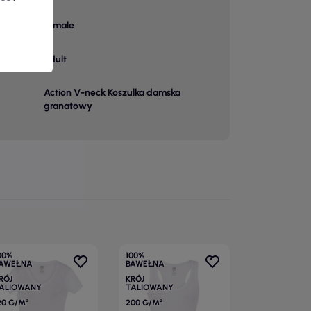
female
adult
Action V-neck Koszulka damska
granatowy
00%
100%
AWEŁNA
BAWEŁNA
RÓJ
KRÓJ
ALIOWANY
TALIOWANY
20 G/M²
200 G/M²