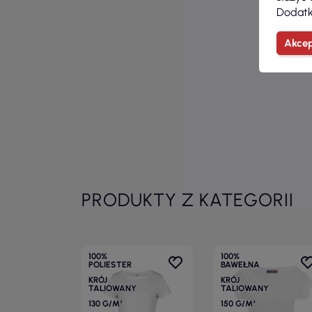
Dodatk
Akcep
PRODUKTY Z KATEGORII
100%
100%
POLIESTER
BAWEŁNA
KRÓJ
KRÓJ
TALIOWANY
TALIOWANY
130 G/M²
150 G/M²