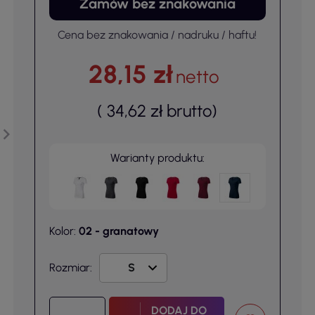
Zamów bez znakowania
Cena bez znakowania / nadruku / haftu!
28,15 zł
netto
(
34,62 zł
brutto
)
Warianty produktu:
Kolor:
02 - granatowy
Rozmiar:
DODAJ DO