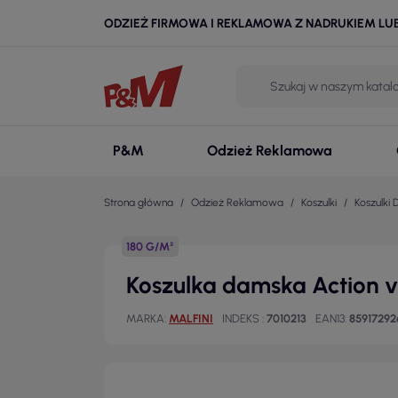
ODZIEŻ FIRMOWA I REKLAMOWA Z NADRUKIEM LU
P&M
Odzież Reklamowa
Strona główna
Odzież Reklamowa
Koszulki
Koszulki
180 G/M²
Koszulka damska Action 
MARKA
MALFINI
INDEKS
7010213
EAN13
85917292