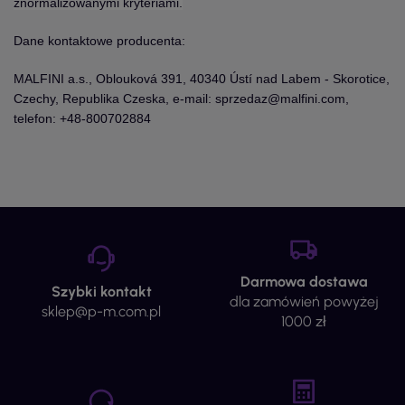
znormalizowanymi kryteriami.
Dane kontaktowe producenta:
MALFINI a.s., Oblouková 391, 40340 Ústí nad Labem - Skorotice,
Czechy, Republika Czeska, e-mail: sprzedaz@malfini.com,
telefon: +48-800702884
Darmowa dostawa
Szybki kontakt
dla zamówień powyżej
sklep@p-m.com.pl
1000 zł