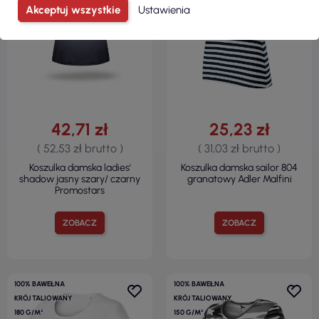
Akceptuj wszystkie
Ustawienia
42,71 zł
25,23 zł
( 52,53 zł brutto )
( 31,03 zł brutto )
Koszulka damska ladies'
Koszulka damska sailor 804
shadow jasny szary/ czarny
granatowy Adler Malfini
Promostars
ZOBACZ
ZOBACZ
100% BAWEŁNA
100% BAWEŁNA
KRÓJ TALIOWANY
KRÓJ TALIOWANY
180 G/M²
150 G/M²