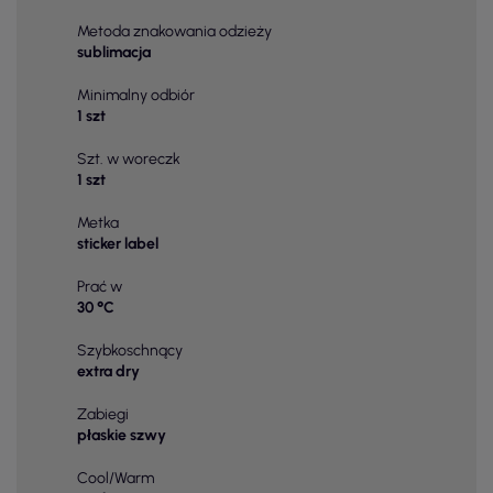
Metoda znakowania odzieży
sublimacja
Minimalny odbiór
1 szt
Szt. w woreczk
1 szt
Metka
sticker label
Prać w
30 °C
Szybkoschnący
extra dry
Zabiegi
płaskie szwy
Cool/Warm