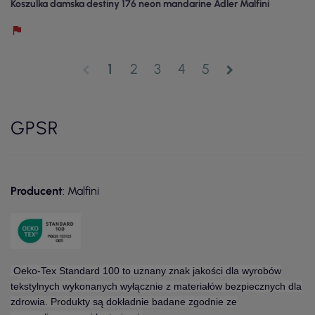
Koszulka damska destiny 176 neon mandarine Adler Malfini
1
2
3
4
5
chevron_left
chevron_right
GPSR
Producent
: Malfini
Oeko-Tex Standard 100 to uznany znak jakości dla wyrobów
tekstylnych wykonanych wyłącznie z materiałów bezpiecznych dla
zdrowia. Produkty są dokładnie badane zgodnie ze