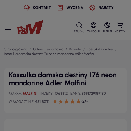
KONTAKT
WYCENA
RABATY
SZUKAJ
ZALOGUJ
PL/PLN
KOSZYK
Strona główna
Odzież Reklamowa
Koszulki
Koszulki Damskie
Koszulka damska destiny 176 neon mandarine Adler Malfini
Koszulka damska destiny 176 neon
mandarine Adler Malfini
MARKA
MALFINI
INDEKS
1768812
EAN13
8591729189180
(24)
W MAGAZYNIE
431 SZT.