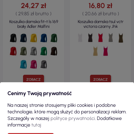
24,27 zł
16,80 zł
( 29,85 zł brutto )
( 20,66 zł brutto )
Koszulka damska fit-t ls 169
Koszulka damska tsul vctr
biały Adler Malfini
victoria czarny Jhk
ZOBACZ
ZOBACZ
Cenimy Twoją prywatność
Na naszej stronie stosujemy pliki cookies i podobne
100% BAWEŁNA
technologie, które mogą służyć do personalizacji reklam.
KRÓJ TALIOWANY
150 G/M²
Szczegóły w naszej
polityce prywatności
. Dodatkowe
informacje
tutaj