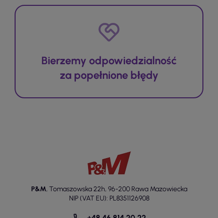
Bierzemy odpowiedzialność
za popełnione błędy
P&M
,
Tomaszowska 22h
,
96-200 Rawa Mazowiecka
NIP (VAT EU): PL8351126908
+48 46 814 20 22