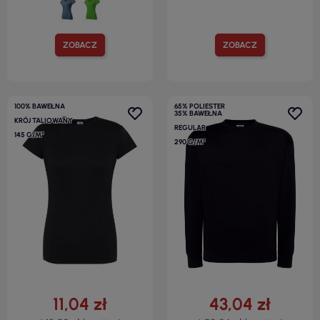
ZOBACZ
ZOBACZ
100% BAWEŁNA
65% POLIESTER
35% BAWEŁNA
KRÓJ TALIOWANY
REGULAR
145 G/M²
290 G/M²
11,04 zł
43,04 zł