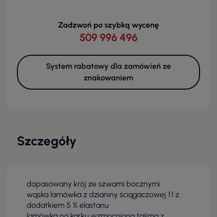
Zadzwoń po szybką wycenę
509 996 496
System rabatowy dla zamówień ze
znakowaniem
Szczegóły
dopasowany krój ze szwami bocznymi
wąska lamówka z dzianiny ściągaczowej 1:1 z
dodatkiem 5 % elastanu
lamówka na karku wzmocniona taśmą z