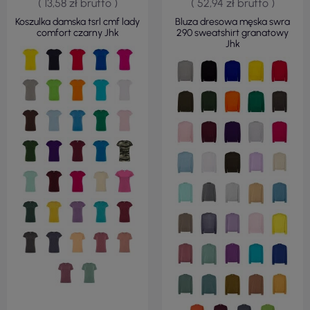
( 13,58 zł brutto )
( 52,94 zł brutto )
Koszulka damska tsrl cmf lady
Bluza dresowa męska swra
comfort czarny Jhk
290 sweatshirt granatowy
Jhk