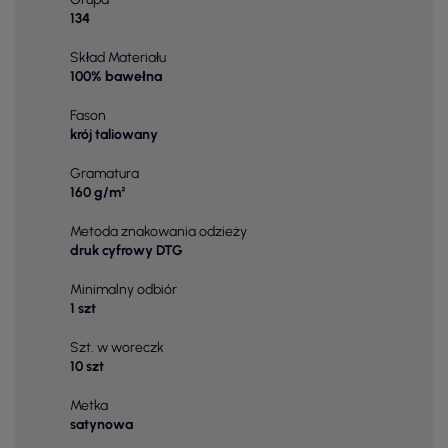
134
Skład Materiału
100% bawełna
Fason
krój taliowany
Gramatura
160 g/m²
Metoda znakowania odzieży
druk cyfrowy DTG
Minimalny odbiór
1 szt
Szt. w woreczk
10 szt
Metka
satynowa