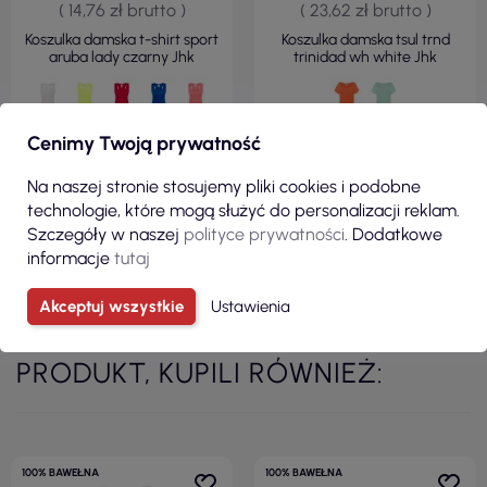
( 14,76 zł brutto )
( 23,62 zł brutto )
Koszulka damska t-shirt sport
Koszulka damska tsul trnd
aruba lady czarny Jhk
trinidad wh white Jhk
Cenimy Twoją prywatność
ZOBACZ
ZOBACZ
Na naszej stronie stosujemy pliki cookies i podobne
technologie, które mogą służyć do personalizacji reklam.
Szczegóły w naszej
polityce prywatności
. Dodatkowe
informacje
tutaj
Zobacz wszystkie produkty z kategorii
Akceptuj wszystkie
Ustawienia
KLIENCI, KTÓRZY ZAKUPILI TEN
PRODUKT, KUPILI RÓWNIEŻ:
100% BAWEŁNA
100% BAWEŁNA