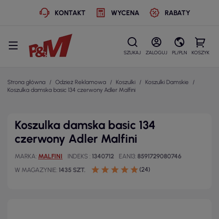
KONTAKT
WYCENA
RABATY
SZUKAJ
ZALOGUJ
PL/PLN
KOSZYK
Strona główna
Odzież Reklamowa
Koszulki
Koszulki Damskie
Koszulka damska basic 134 czerwony Adler Malfini
Koszulka damska basic 134
czerwony Adler Malfini
MARKA
MALFINI
INDEKS
1340712
EAN13
8591729080746
(24)
W MAGAZYNIE
1435 SZT.