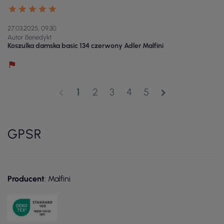
27.03.2025, 09:30
Autor Benedykt
Koszulka damska basic 134 czerwony Adler Malfini
1
2
3
4
5
chevron_left
chevron_right
GPSR
Producent
: Malfini