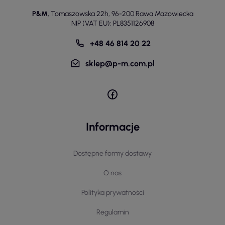
P&M
,
Tomaszowska 22h
,
96-200 Rawa Mazowiecka
NIP (VAT EU): PL8351126908
+48 46 814 20 22
sklep@p-m.com.pl
Informacje
Dostępne formy dostawy
O nas
Polityka prywatności
Regulamin