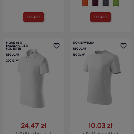
ZOBACZ
ZOBACZ
PIQUE, 65 %
100% BAWEŁNA
BAWEŁNA / 35 %
POLIESTER
REGULAR
REGULAR
160 G/M²
200 G/M²
24,47 zł
10,03 zł
( 30,10 zł brutto )
( 12,34 zł brutto )