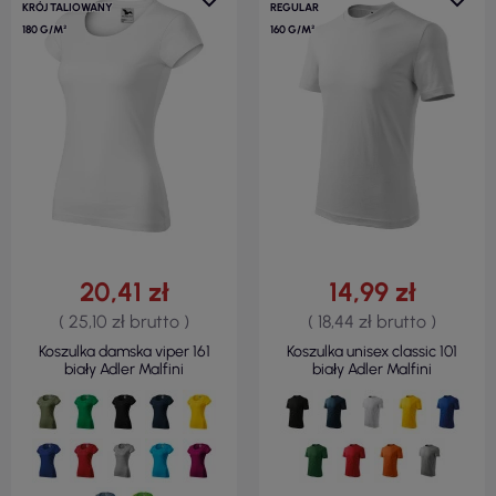
KRÓJ TALIOWANY
REGULAR
180 G/M²
160 G/M²
20,41 zł
14,99 zł
( 25,10 zł brutto )
( 18,44 zł brutto )
Koszulka damska viper 161
Koszulka unisex classic 101
biały Adler Malfini
biały Adler Malfini