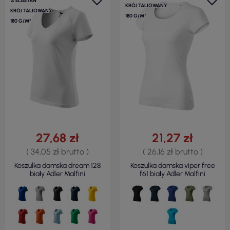
% ELASTAN
KRÓJ TALIOWANY
KRÓJ TALIOWANY
180 G/M²
180 G/M²
27,68 zł
21,27 zł
( 34,05 zł brutto )
( 26,16 zł brutto )
Koszulka damska dream 128
Koszulka damska viper free
biały Adler Malfini
f61 biały Adler Malfini