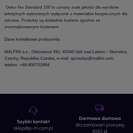
Oeko-Tex Standard 100 to uznany znak jakości dla wyrobów
tekstylnych wykonanych wyłącznie z materiałów bezpiecznych dla
zdrowia. Produkty są dokładnie badane zgodnie ze
znormalizowanymi kryteriami.
Dane kontaktowe producenta:
MALFINI a.s., Oblouková 391, 40340 Ústí nad Labem - Skorotice,
Czechy, Republika Czeska, e-mail: sprzedaz@malfini.com,
telefon: +48-800702884
Darmowa dostawa
Szybki kontakt
dla zamówień powyżej
sklep@p-m.com.pl
1000 zł