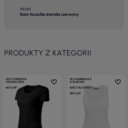
Model
Basic Koszulka damska czerwony
PRODUKTY Z KATEGORII
100 % BAWEŁNA
95 % BAWEŁNA 5
ORGANICZNA
% ELASTAN
160 G/M²
KRÓJ TALIOWANY
180 G/M²