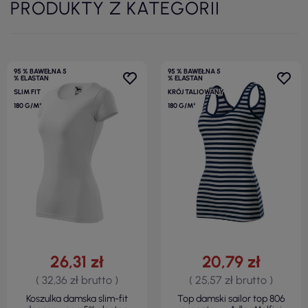
PRODUKTY Z KATEGORII
95 % BAWEŁNA 5
95 % BAWEŁNA 5
% ELASTAN
% ELASTAN
SLIM FIT
KRÓJ TALIOWANY
180 G/M²
180 G/M²
26,31 zł
20,79 zł
( 32,36 zł brutto )
( 25,57 zł brutto )
Koszulka damska slim-fit
Top damski sailor top 806