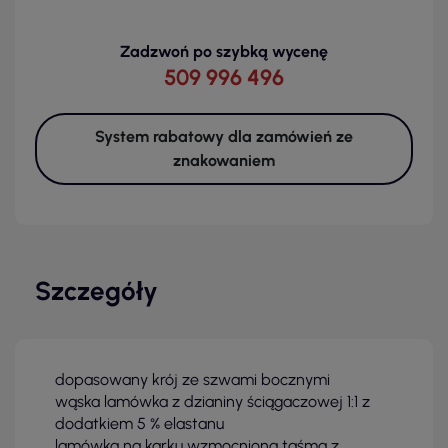
Zadzwoń po szybką wycenę
509 996 496
System rabatowy dla zamówień ze
znakowaniem
Szczegóły
dopasowany krój ze szwami bocznymi
wąska lamówka z dzianiny ściągaczowej 1:1 z
dodatkiem 5 % elastanu
lamówka na karku wzmocniona taśmą z