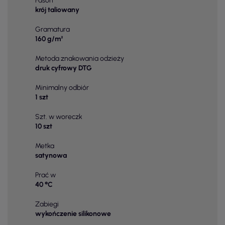
Fason
krój taliowany
Gramatura
160 g/m²
Metoda znakowania odzieży
druk cyfrowy DTG
Minimalny odbiór
1 szt
Szt. w woreczk
10 szt
Metka
satynowa
Prać w
40 °C
Zabiegi
wykończenie silikonowe