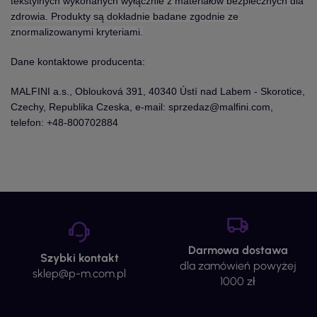
tekstylnych wykonanych wyłącznie z materiałów bezpiecznych dla
zdrowia. Produkty są dokładnie badane zgodnie ze
znormalizowanymi kryteriami.
Dane kontaktowe producenta:
MALFINI a.s., Oblouková 391, 40340 Ústí nad Labem - Skorotice,
Czechy, Republika Czeska, e-mail: sprzedaz@malfini.com,
telefon: +48-800702884
Darmowa dostawa
Szybki kontakt
dla zamówień powyżej
sklep@p-m.com.pl
1000 zł