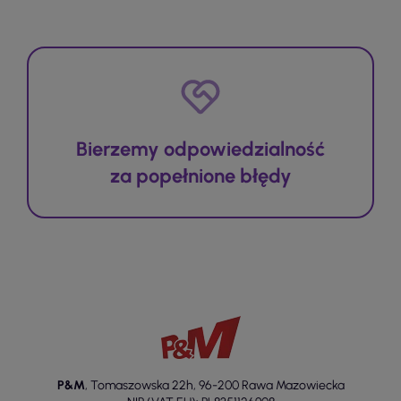
Bierzemy odpowiedzialność
za popełnione błędy
P&M
,
Tomaszowska 22h
,
96-200 Rawa Mazowiecka