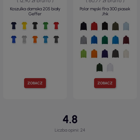
( 12,90 zł brutto )
( 60,77 zł brutto )
Koszulka damska 205 biały
Polar męski flra 300 piasek
Geffer
Jhk
ZOBACZ
ZOBACZ
4.8
Liczba opinii: 24