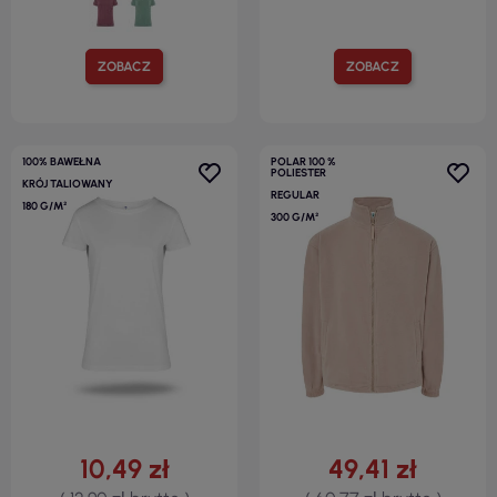
ZOBACZ
ZOBACZ
100% BAWEŁNA
POLAR 100 %
POLIESTER
KRÓJ TALIOWANY
REGULAR
180 G/M²
300 G/M²
10,49 zł
49,41 zł