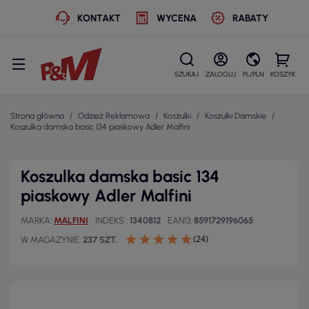
KONTAKT
WYCENA
RABATY
SZUKAJ
ZALOGUJ
PL/PLN
KOSZYK
Strona główna
Odzież Reklamowa
Koszulki
Koszulki Damskie
Koszulka damska basic 134 piaskowy Adler Malfini
Koszulka damska basic 134
piaskowy Adler Malfini
MARKA
MALFINI
INDEKS
1340812
EAN13
8591729196065
(24)
W MAGAZYNIE
237 SZT.