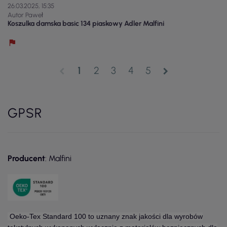
26.03.2025, 15:35
Autor Paweł
Koszulka damska basic 134 piaskowy Adler Malfini
1
2
3
4
5
chevron_left
chevron_right
GPSR
Producent
: Malfini
Oeko-Tex Standard 100 to uznany znak jakości dla wyrobów