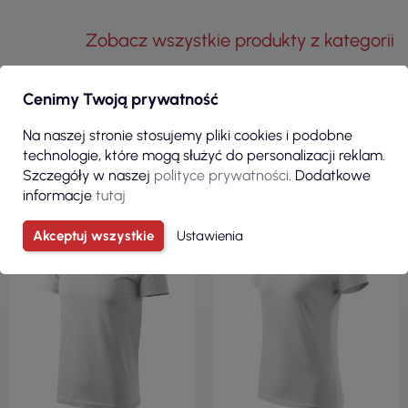
Zobacz wszystkie produkty z kategorii
KLIENCI, KTÓRZY ZAKUPILI TEN
Cenimy Twoją prywatność
PRODUKT, KUPILI RÓWNIEŻ:
Na naszej stronie stosujemy pliki cookies i podobne
technologie, które mogą służyć do personalizacji reklam.
Szczegóły w naszej
polityce prywatności
. Dodatkowe
informacje
tutaj
100% BAWEŁNA
95 % BAWEŁNA 5
% ELASTAN
REGULAR
Akceptuj wszystkie
Ustawienia
KRÓJ TALIOWANY
200 G/M²
180 G/M²