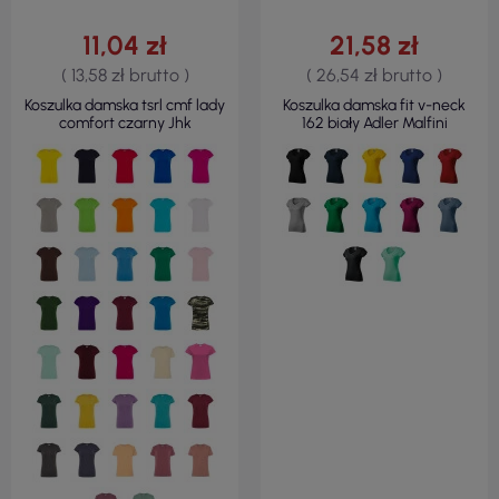
11,04 zł
21,58 zł
( 13,58 zł brutto )
( 26,54 zł brutto )
Koszulka damska tsrl cmf lady
Koszulka damska fit v-neck
comfort czarny Jhk
162 biały Adler Malfini