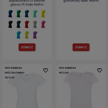
dopasowana 5% elestan
granatowy Adler Malfini
glance 141 biała Malfini
ZOBACZ
ZOBACZ
100% BAWEŁNA
100% BAWEŁNA
KRÓJ TALIOWANY
140 G/M²
150 G/M²