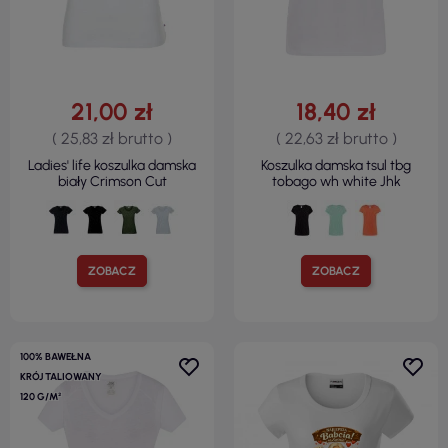
21,00 zł
18,40 zł
( 25,83 zł brutto )
( 22,63 zł brutto )
Ladies' life koszulka damska
Koszulka damska tsul tbg
biały Crimson Cut
tobago wh white Jhk
ZOBACZ
ZOBACZ
100% BAWEŁNA
KRÓJ TALIOWANY
120 G/M²