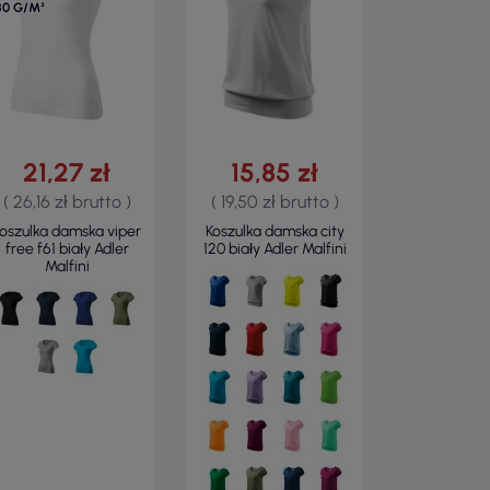
80 G/M²
21,27 zł
15,85 zł
( 26,16 zł brutto )
( 19,50 zł brutto )
oszulka damska viper
Koszulka damska city
free f61 biały Adler
120 biały Adler Malfini
Malfini