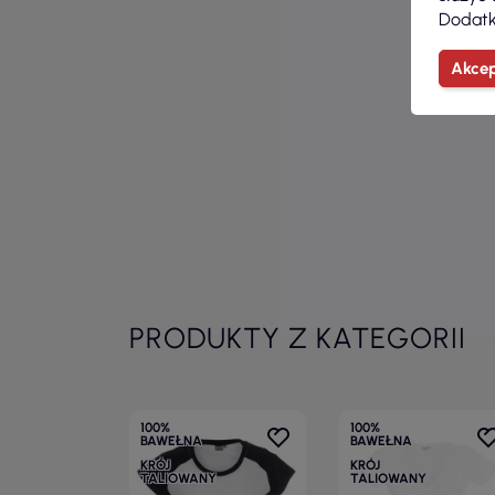
Dodatk
Akcep
PRODUKTY Z KATEGORII
100%
100%
BAWEŁNA
BAWEŁNA
KRÓJ
KRÓJ
TALIOWANY
TALIOWANY