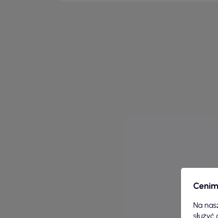
Cenim
Na nasz
służyć 