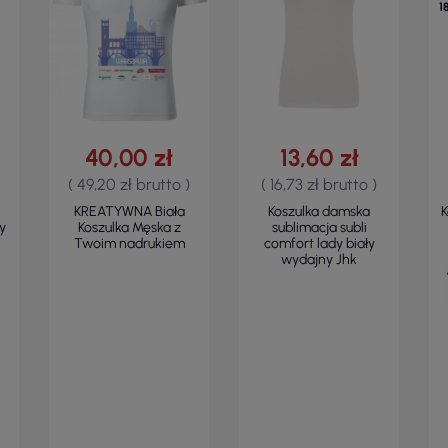
1
40,00 zł
13,60 zł
( 49,20 zł brutto )
( 16,73 zł brutto )
KREATYWNA Biała
Koszulka damska
K
y
Koszulka Męska z
sublimacja subli
Twoim nadrukiem
comfort lady biały
wydajny Jhk