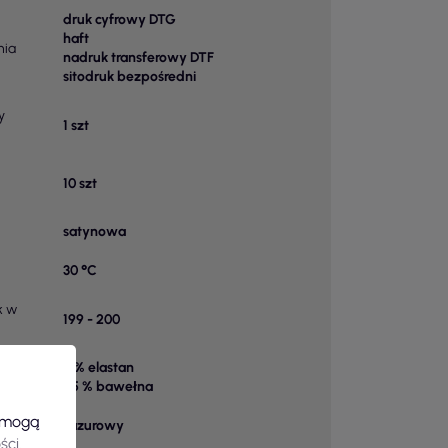
druk cyfrowy DTG
haft
nia
nadruk transferowy DTF
sitodruk bezpośredni
y
1 szt
10 szt
satynowa
30 °C
k w
199 - 200
5 % elastan
 1
95 % bawełna
e mogą
Lazurowy
ści
.