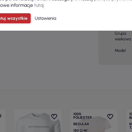
owe informacje
tutaj
Kolor
podstaw
tuj wszystkie
Ustawienia
Płeć
Grupa
wiekowa
Model
100%
1
POLIESTER
B
REGULAR
K
T
150 G/M²