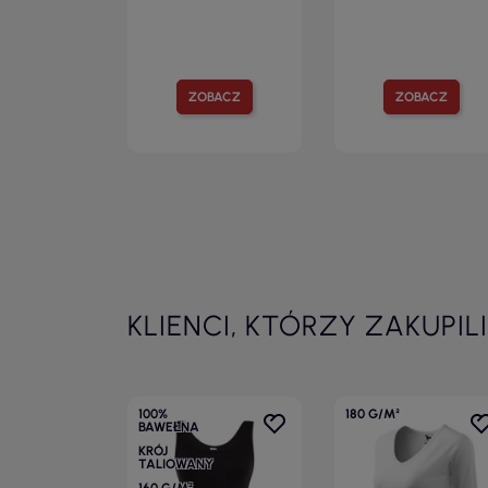
ZOBACZ
ZOBACZ
KLIENCI, KTÓRZY ZAKUPIL
100%
180 G/M²
BAWEŁNA
KRÓJ
TALIOWANY