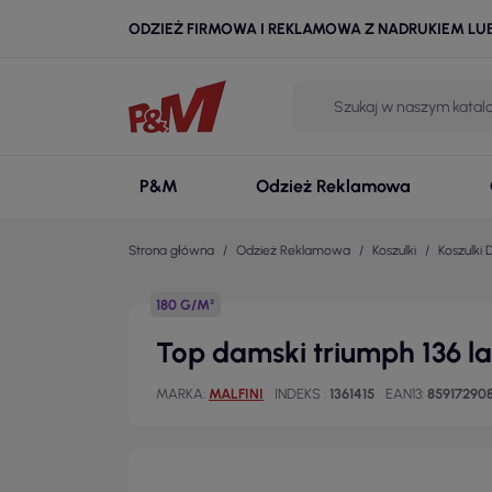
ODZIEŻ FIRMOWA I REKLAMOWA Z NADRUKIEM LU
P&M
Odzież Reklamowa
Strona główna
Odzież Reklamowa
Koszulki
Koszulki
180 G/M²
Top damski triumph 136 la
MARKA
MALFINI
INDEKS
1361415
EAN13
85917290