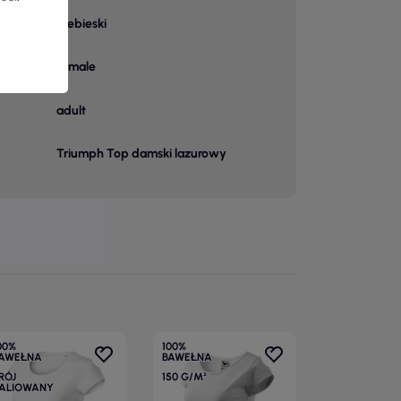
Niebieski
owy
female
adult
Triumph Top damski lazurowy
00%
100%
AWEŁNA
BAWEŁNA
RÓJ
150 G/M²
ALIOWANY