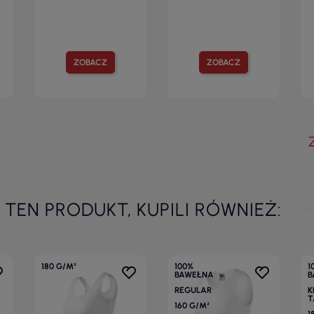
ZOBACZ
ZOBACZ
I TEN PRODUKT, KUPILI RÓWNIEŻ:
180 G/M²
100%
1
BAWEŁNA
B
REGULAR
K
T
160 G/M²