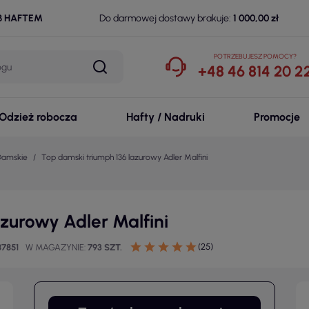
B HAFTEM
Do darmowej dostawy brakuje:
1 000,00 zł
POTRZEBUJESZ POMOCY?
+48 46 814 20 2
Odzież robocza
Hafty / Nadruki
Promocje
 Damskie
Top damski triumph 136 lazurowy Adler Malfini
zurowy Adler Malfini
(25)
87851
W MAGAZYNIE
793 SZT.