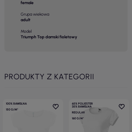
female
Grupa wiekowa
adult
Model
Triumph Top damski fioletowy
PRODUKTY Z KATEGORII
100% BAWEŁNA
65% POLIESTER
35% BAWEŁNA
150 G/M²
REGULAR
160 G/M²