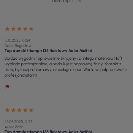
Liczba opinii: 24
18.10.2025, 01:24
Autor Bogusław
Top damski triumph 136 fioletowy Adler Malfini
Bardzo wygodny top, świetnie skrojony i z miłego materiału. Haft
wygląda profesjonalnie, a nadruk jest naprawdę fajny. Kontakt z
firmą był bezproblemowy, a obsługa super. Warto współpracować z
profesjonalistami!
26.08.2025, 12:24
Autor Zofia
Top damski triumph 136 fioletowy Adler Malfini