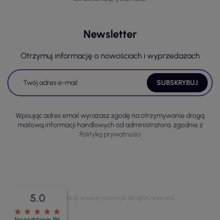
Newsletter
Otrzymuj informację o nowościach i wyprzedażach
Wpisując adres email wyrażasz zgodę na otrzymywanie drogą
mailową informacji handlowych od administratora, zgodnie z
Polityką prywatności
5.0
Copyright © www.p-m.com.pl. All rights reserved.
star
star
star
star
star
Na podstawie 186