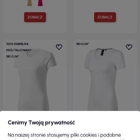
ZOBACZ
ZOBACZ
100% BAWEŁNA
180 G/M²
KRÓJ TALIOWANY
180 G/M²
Cenimy Twoją prywatność
17,55 zł
28,15 zł
Na naszej stronie stosujemy pliki cookies i podobne
( 21,59 zł brutto )
( 34,62 zł brutto )