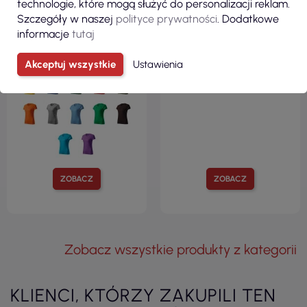
technologie, które mogą służyć do personalizacji reklam.
Koszulka damska basic free
Koszulka damska Action v-
Szczegóły w naszej
polityce prywatności
. Dodatkowe
f34 biały Malfini
neck 701 biały Malfini
informacje
tutaj
premium
Akceptuj wszystkie
Ustawienia
ZOBACZ
ZOBACZ
Zobacz wszystkie produkty z kategorii
KLIENCI, KTÓRZY ZAKUPILI TEN