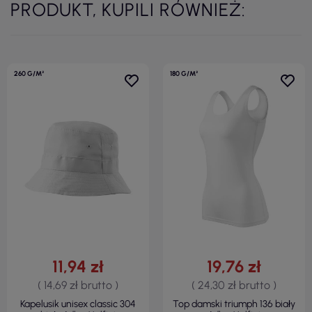
PRODUKT, KUPILI RÓWNIEŻ:
260 G/M²
180 G/M²
11,94 zł
19,76 zł
( 14,69 zł brutto )
( 24,30 zł brutto )
Kapelusik unisex classic 304
Top damski triumph 136 biały