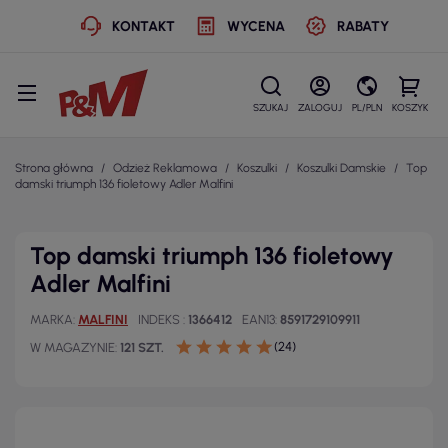
KONTAKT
WYCENA
RABATY
SZUKAJ
ZALOGUJ
PL/PLN
KOSZYK
Strona główna
Odzież Reklamowa
Koszulki
Koszulki Damskie
Top
damski triumph 136 fioletowy Adler Malfini
Top damski triumph 136 fioletowy
Adler Malfini
MARKA
MALFINI
INDEKS
1366412
EAN13
8591729109911
(24)
W MAGAZYNIE
121 SZT.