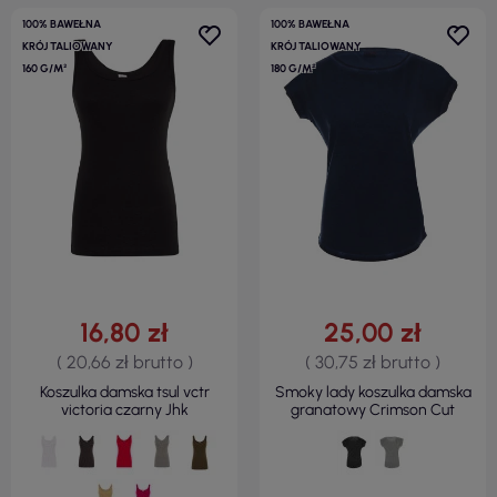
100% BAWEŁNA
100% BAWEŁNA
KRÓJ TALIOWANY
KRÓJ TALIOWANY
160 G/M²
180 G/M²
16,80 zł
25,00 zł
( 20,66 zł brutto )
( 30,75 zł brutto )
Koszulka damska tsul vctr
Smoky lady koszulka damska
victoria czarny Jhk
granatowy Crimson Cut