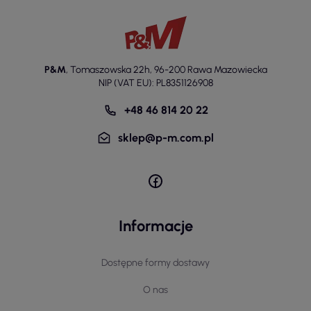
P&M
,
Tomaszowska 22h
,
96-200 Rawa Mazowiecka
NIP (VAT EU): PL8351126908
+48 46 814 20 22
sklep@p-m.com.pl
Informacje
Dostępne formy dostawy
O nas