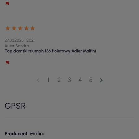
27.03.2025, 13:02
Autor Sandra
Top damski triumph 136 fioletowy Adler Malfini
1
2
3
4
5
chevron_left
chevron_right
GPSR
Producent
: Malfini