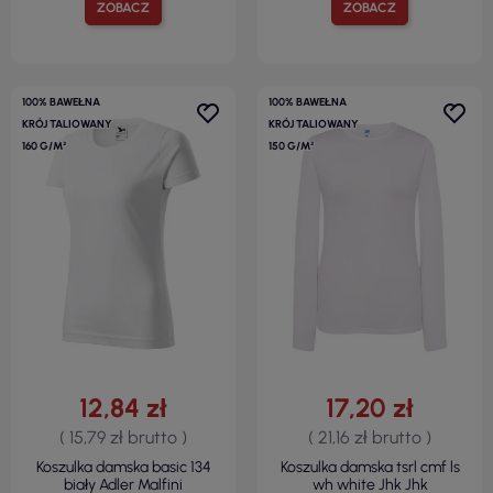
ZOBACZ
ZOBACZ
100% BAWEŁNA
100% BAWEŁNA
KRÓJ TALIOWANY
KRÓJ TALIOWANY
160 G/M²
150 G/M²
12,84 zł
17,20 zł
( 15,79 zł brutto )
( 21,16 zł brutto )
Koszulka damska basic 134
Koszulka damska tsrl cmf ls
biały Adler Malfini
wh white Jhk Jhk