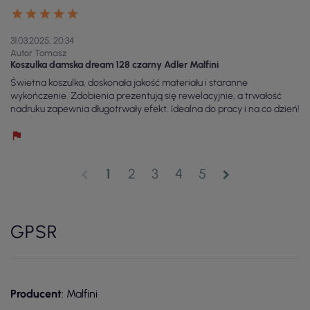
31.03.2025, 20:34
Autor Tomasz
Koszulka damska dream 128 czarny Adler Malfini
Świetna koszulka, doskonała jakość materiału i staranne
wykończenie. Zdobienia prezentują się rewelacyjnie, a trwałość
nadruku zapewnia długotrwały efekt. Idealna do pracy i na co dzień!
1
2
3
4
5
chevron_left
chevron_right
GPSR
Producent
: Malfini