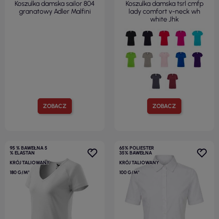
Koszulka damska sailor 804
Koszulka damska tsrl cmfp
granatowy Adler Malfini
lady comfort v-neck wh
white Jhk
ZOBACZ
ZOBACZ
95 % BAWEŁNA 5
65% POLIESTER
% ELASTAN
35% BAWEŁNA
KRÓJ TALIOWANY
KRÓJ TALIOWANY
180 G/M²
100 G/M²