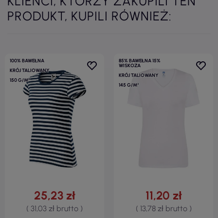
KLIENCI, KTÓRZY ZAKUPILI TEN
PRODUKT, KUPILI RÓWNIEŻ:
100% BAWEŁNA
85% BAWEŁNA 15%
WISKOZA
KRÓJ TALIOWANY
KRÓJ TALIOWANY
150 G/M²
145 G/M²
25,23 zł
11,20 zł
( 31,03 zł brutto )
( 13,78 zł brutto )