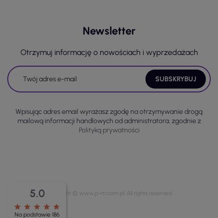
Newsletter
Otrzymuj informację o nowościach i wyprzedażach
Wpisując adres email wyrażasz zgodę na otrzymywanie drogą
mailową informacji handlowych od administratora, zgodnie z
Polityką prywatności
5.0
Copyright © www.p-m.com.pl. All rights reserved.
star
star
star
star
star
Na podstawie 186