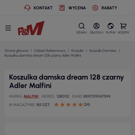
KONTAKT
WYCENA
RABATY
SZUKAJ
ZALOGUJ
PL/PLN
KOSZYK
Strona główna
Odzież Reklamowa
Koszulki
Koszulki Damskie
Koszulka damska dream 128 czarny Adler Malfini
Koszulka damska dream 128 czarny
Adler Malfini
MARKA
MALFINI
INDEKS
1280112
EAN13
8591729067594
(24)
W MAGAZYNIE
183 SZT.