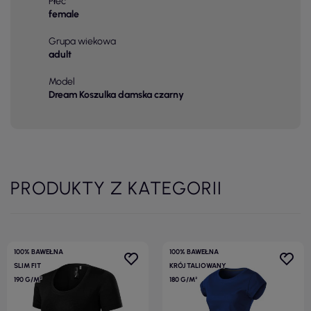
Płeć
female
Grupa wiekowa
adult
Model
Dream Koszulka damska czarny
PRODUKTY Z KATEGORII
100% BAWEŁNA
100% BAWEŁNA
SLIM FIT
KRÓJ TALIOWANY
190 G/M²
180 G/M²