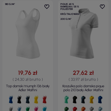
180 G/M²
PIQUE, 65 %
BAWEŁNA / 35 %
POLIESTER
KRÓJ TALIOWANY
200 G/M²
19,76 zł
27,62 zł
( 24,30 zł brutto )
( 33,97 zł brutto )
Top damski triumph 136 biały
Koszulka polo damska pique
Adler Malfini
polo 210 biały Adler Malfini