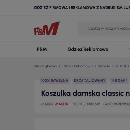
ODZIEŻ FIRMOWA I REKLAMOWA Z NADRUKIEM LU
P&M
Odzież Reklamowa
Strona główna
Odzież Reklamowa
Koszulki
Koszulki
100% BAWEŁNA
KRÓJ TALIOWANY
145 G/M²
Koszulka damska classic 
MARKA
MALFINI
INDEKS
1330512
EAN13
85917291