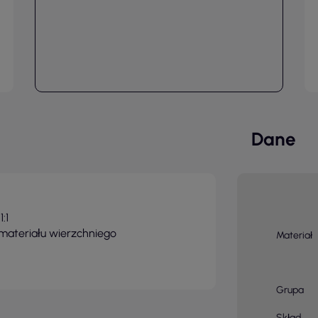
Dane
:1
ateriału wierzchniego
Materiał
Grupa
Skład