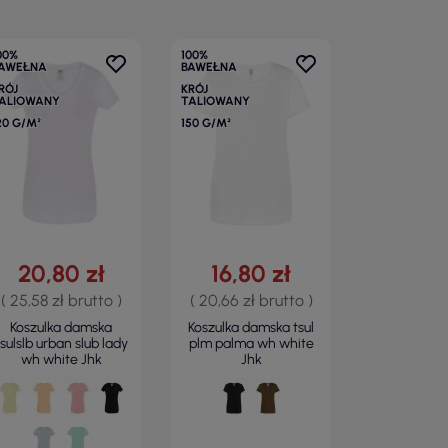
00%
100%
AWEŁNA
BAWEŁNA
RÓJ
KRÓJ
ALIOWANY
TALIOWANY
20 G/M²
150 G/M²
20,80 zł
16,80 zł
( 25,58 zł brutto )
( 20,66 zł brutto )
Koszulka damska
Koszulka damska tsul
tsulslb urban slub lady
plm palma wh white
wh white Jhk
Jhk