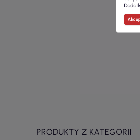
Dodatk
Akcep
PRODUKTY Z KATEGORII