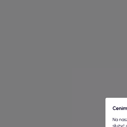
Cenim
Na nasz
służyć 