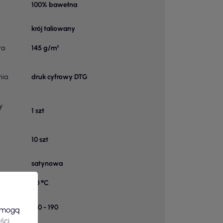
100% bawełna
krój taliowany
ra
145 g/m²
nia
druk cyfrowy DTG
y
1 szt
10 szt
satynowa
40 °C
k w
120 - 190
e mogą
ści
.