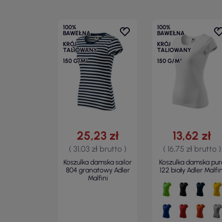
100%
100%
BAWEŁNA
BAWEŁNA
KRÓJ
KRÓJ
TALIOWANY
TALIOWANY
150 G/M²
150 G/M²
25,23 zł
13,62 zł
( 31,03 zł brutto )
( 16,75 zł brutto )
Koszulka damska sailor
Koszulka damska pur
804 granatowy Adler
122 biały Adler Malfin
Malfini