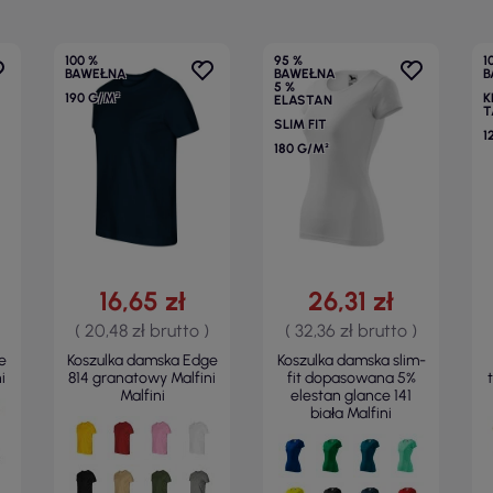
100 %
95 %
1
BAWEŁNA
BAWEŁNA
B
5 %
190 G/M²
K
ELASTAN
T
SLIM FIT
1
180 G/M²
16,65 zł
26,31 zł
( 20,48 zł brutto )
( 32,36 zł brutto )
e
Koszulka damska Edge
Koszulka damska slim-
i
814 granatowy Malfini
fit dopasowana 5%
Malfini
elestan glance 141
biała Malfini