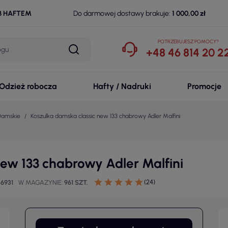
B HAFTEM
Do darmowej dostawy brakuje:
1 000,00 zł
POTRZEBUJESZ POMOCY?
+48 46 814 20 2
Odzież robocza
Hafty / Nadruki
Promocje
 Damskie
Koszulka damska classic new 133 chabrowy Adler Malfini
new 133 chabrowy Adler Malfini
(24)
36931
W MAGAZYNIE
961 SZT.