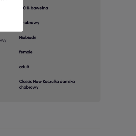
100 % bawełna
 1
Chabrowy
Niebieski
owy
female
adult
Classic New Koszulka damska
chabrowy