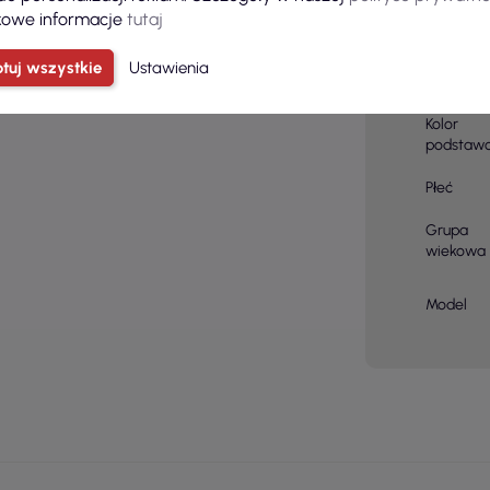
owe informacje
tutaj
Skład
materiału
tuj wszystkie
Ustawienia
Kolor
Kolor
podstaw
Płeć
Grupa
wiekowa
Model