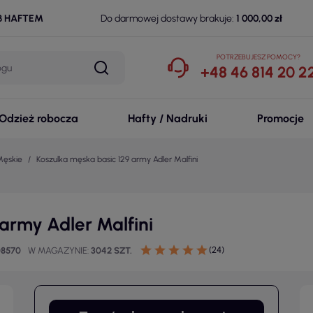
B HAFTEM
Do darmowej dostawy brakuje:
1 000,00 zł
POTRZEBUJESZ POMOCY?
+48 46 814 20 2
Odzież robocza
Hafty / Nadruki
Promocje
Męskie
Koszulka męska basic 129 army Adler Malfini
army Adler Malfini
(24)
08570
W MAGAZYNIE
3042 SZT.