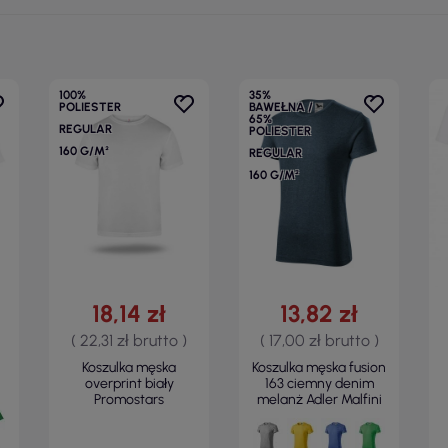
100%
35%
POLIESTER
BAWEŁNA /
65%
REGULAR
POLIESTER
160 G/M²
REGULAR
160 G/M²
18,14 zł
13,82 zł
( 22,31 zł brutto )
( 17,00 zł brutto )
Koszulka męska
Koszulka męska fusion
overprint biały
163 ciemny denim
Promostars
melanż Adler Malfini