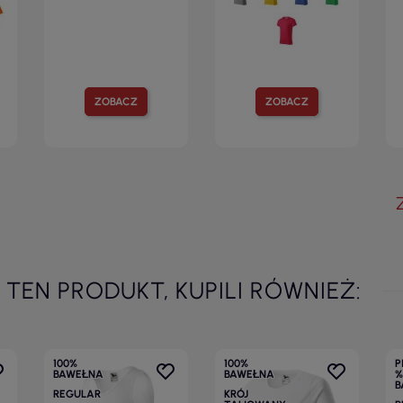
ZOBACZ
ZOBACZ
I TEN PRODUKT, KUPILI RÓWNIEŻ:
100%
100%
P
BAWEŁNA
BAWEŁNA
%
B
REGULAR
KRÓJ