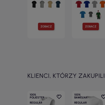
ZOBACZ
ZOBACZ
KLIENCI, KTÓRZY ZAKUPIL
100%
100%
POLIESTER
BAWEŁNA
REGULAR
REGULAR