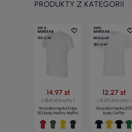
PRODUKTY Z KATEGORII
100 %
100%
BAWEŁNA
BAWEŁNA
190 G/M²
REGULAR
180 G/M²
14,97 zł
12,27 zł
( 18,41 zł brutto )
( 15,09 zł brutto )
Koszulka męska Edge
Koszulka męska 200
813 biały Malfini Malfini
biały Geffer