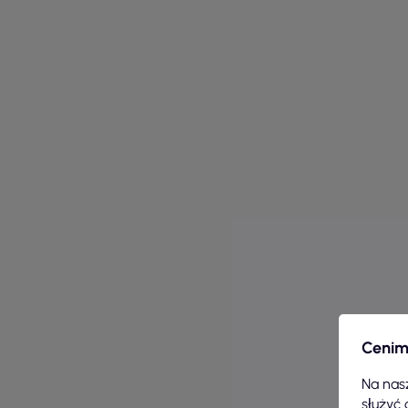
Cenim
Na nasz
służyć 