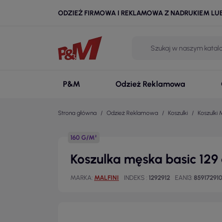
ODZIEŻ FIRMOWA I REKLAMOWA Z NADRUKIEM LU
P&M
Odzież Reklamowa
Strona główna
Odzież Reklamowa
Koszulki
Koszulki 
160 G/M²
Koszulka męska basic 129 
MARKA
MALFINI
INDEKS
1292912
EAN13
85917291