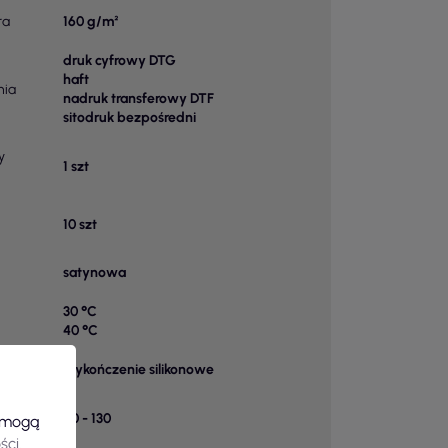
ra
160 g/m²
druk cyfrowy DTG
haft
nia
nadruk transferowy DTF
sitodruk bezpośredni
y
1 szt
10 szt
satynowa
30 °C
40 °C
wykończenie silikonowe
k w
90 - 130
e mogą
ści
.