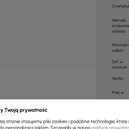
Gramatu
Metoda
znakowa
odzieży
Minimaln
odbiór
Szt. w
woreczk
Metka
Prać w
Zabiegi
y Twoją prywatność
Ilość sztu
ej stronie stosujemy pliki cookies i podobne technologie, któr
kartonie
do personalizacji reklam. Szczegóły w naszej
polityce prywatno