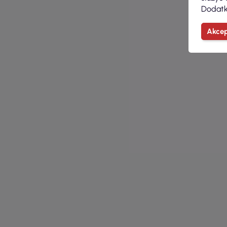
Dodatk
Akcep