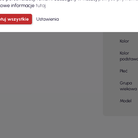
owe informacje
tutaj
Skład
tuj wszystkie
Ustawienia
materiału
Kolor
Kolor
podstaw
Płeć
Grupa
wiekowa
Model