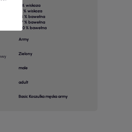
3 % wiskoza
15 % wiskoza
85 % bawełna
 1
97 % bawełna
100 % bawełna
Army
Zielony
owy
male
adult
Basic Koszulka męska army