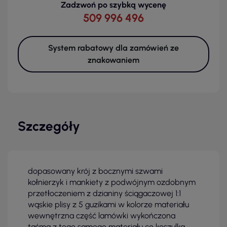
Zadzwoń po szybką wycenę
509 996 496
System rabatowy dla zamówień ze
znakowaniem
Szczegóły
dopasowany krój z bocznymi szwami
kołnierzyk i mankiety z podwójnym ozdobnym
przetłoczeniem z dzianiny ściągaczowej 1:1
wąskie plisy z 5 guzikami w kolorze materiału
wewnętrzna część lamówki wykończona
taśmą z tego samego materiału co koszulka