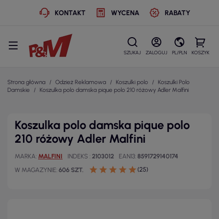
KONTAKT
WYCENA
RABATY
SZUKAJ
ZALOGUJ
PL/PLN
KOSZYK
Strona główna
Odzież Reklamowa
Koszulki polo
Koszulki Polo
Damskie
Koszulka polo damska pique polo 210 różowy Adler Malfini
Koszulka polo damska pique polo
210 różowy Adler Malfini
MARKA
MALFINI
INDEKS
2103012
EAN13
8591729140174
(25)
W MAGAZYNIE
606 SZT.