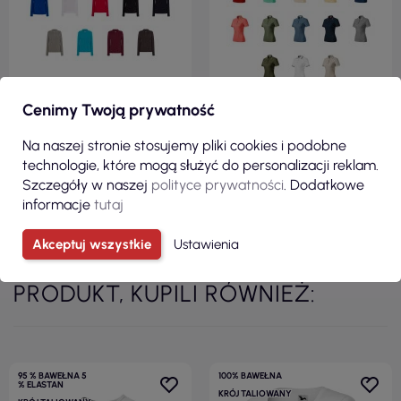
Cenimy Twoją prywatność
ZOBACZ
ZOBACZ
Na naszej stronie stosujemy pliki cookies i podobne
technologie, które mogą służyć do personalizacji reklam.
Szczegóły w naszej
polityce prywatności
. Dodatkowe
Zobacz wszystkie produkty z kategorii
informacje
tutaj
Akceptuj wszystkie
Ustawienia
KLIENCI, KTÓRZY ZAKUPILI TEN
PRODUKT, KUPILI RÓWNIEŻ:
95 % BAWEŁNA 5
100% BAWEŁNA
% ELASTAN
KRÓJ TALIOWANY