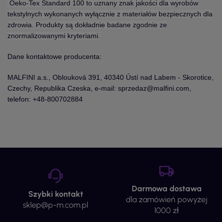
Oeko-Tex Standard 100 to uznany znak jakości dla wyrobów
tekstylnych wykonanych wyłącznie z materiałów bezpiecznych dla
zdrowia. Produkty są dokładnie badane zgodnie ze
znormalizowanymi kryteriami.
Dane kontaktowe producenta:
MALFINI a.s., Oblouková 391, 40340 Ústí nad Labem - Skorotice,
Czechy, Republika Czeska, e-mail: sprzedaz@malfini.com,
telefon: +48-800702884
Darmowa dostawa
Szybki kontakt
dla zamówień powyżej
sklep@p-m.com.pl
1000 zł