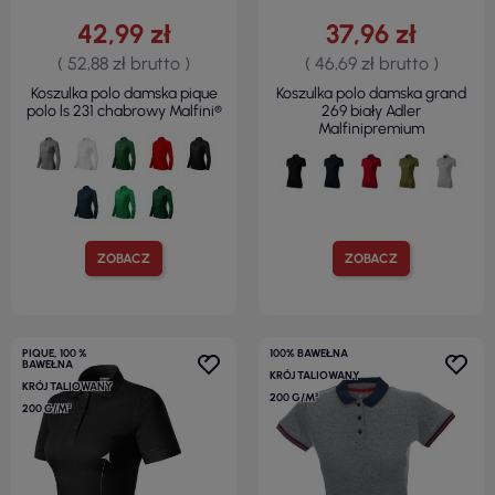
42,99 zł
37,96 zł
( 52,88 zł brutto )
( 46,69 zł brutto )
Koszulka polo damska pique
Koszulka polo damska grand
polo ls 231 chabrowy Malfini®
269 biały Adler
Malfinipremium
ZOBACZ
ZOBACZ
PIQUE, 100 %
100% BAWEŁNA
BAWEŁNA
KRÓJ TALIOWANY
KRÓJ TALIOWANY
200 G/M²
200 G/M²