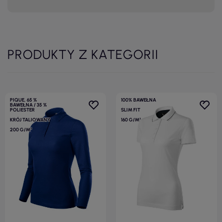
PRODUKTY Z KATEGORII
PIQUE, 65 %
100% BAWEŁNA
BAWEŁNA / 35 %
POLIESTER
SLIM FIT
KRÓJ TALIOWANY
160 G/M²
200 G/M²