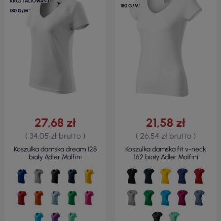
KRÓJ TALIOWANY
180 G/M²
180 G/M²
27,68 zł
21,58 zł
( 34,05 zł brutto )
( 26,54 zł brutto )
Koszulka damska dream 128
Koszulka damska fit v-neck
biały Adler Malfini
162 biały Adler Malfini