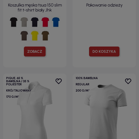
Koszulka męska tsua 150 slim
Pakowanie odzieży
fit t-shirt biały Jhk
ZOBACZ
DO KOSZYKA
PIQUE, 65 %
100% BAWEŁNA
BAWEŁNA / 35 %
POLIESTER
REGULAR
KRÓJ TALIOWANY
200 G/M²
170 G/M²