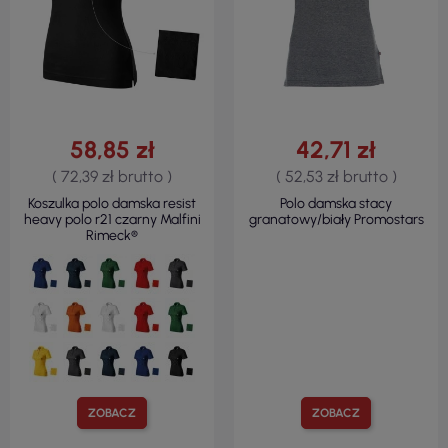
58,85 zł
42,71 zł
( 72,39 zł brutto )
( 52,53 zł brutto )
Koszulka polo damska resist
Polo damska stacy
heavy polo r21 czarny Malfini
granatowy/biały Promostars
Rimeck®
ZOBACZ
ZOBACZ