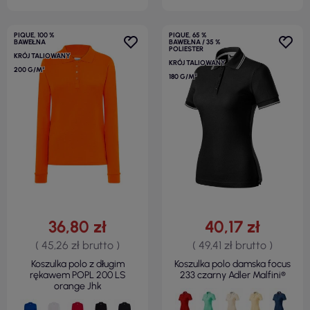
PIQUE, 100 %
PIQUE, 65 %
BAWEŁNA
BAWEŁNA / 35 %
POLIESTER
KRÓJ TALIOWANY
KRÓJ TALIOWANY
200 G/M²
180 G/M²
36,80 zł
40,17 zł
( 45,26 zł brutto )
( 49,41 zł brutto )
Koszulka polo z długim
Koszulka polo damska focus
rękawem POPL 200 LS
233 czarny Adler Malfini®
orange Jhk