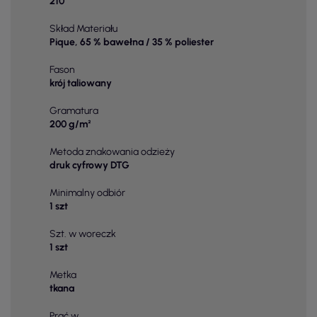
210
Skład Materiału
Pique, 65 % bawełna / 35 % poliester
Fason
krój taliowany
Gramatura
200 g/m²
Metoda znakowania odzieży
druk cyfrowy DTG
Minimalny odbiór
1 szt
Szt. w woreczk
1 szt
Metka
tkana
Prać w