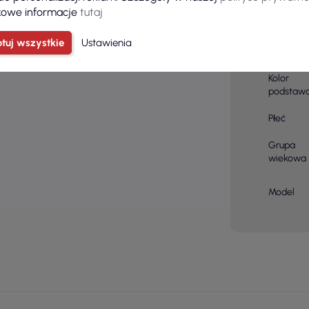
owe informacje
tutaj
Skład
materiału
tuj wszystkie
Ustawienia
Kolor
Kolor
podstaw
Płeć
Grupa
wiekowa
Model