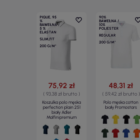
PIQUE, 95
90%
%
BAWEŁNA /
BAWEŁNA /
10%
5 %
POLIESTER
ELASTAN
REGULAR
SLIM FIT
200 G/M²
200 G/M²
75,92 zł
48,31 zł
( 93,38 zł brutto )
( 59,42 zł brutto )
Koszulka polo męska
Polo męska cotton
perfection plain 251
biały Promostars
biały Adler
Malfinipremium