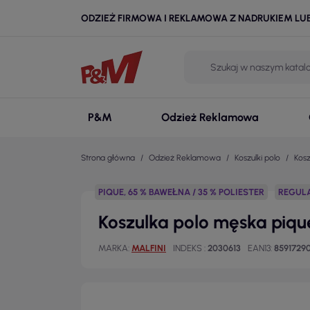
ODZIEŻ FIRMOWA I REKLAMOWA Z NADRUKIEM LU
P&M
Odzież Reklamowa
Strona główna
Odzież Reklamowa
Koszulki polo
Kosz
PIQUE, 65 % BAWEŁNA / 35 % POLIESTER
REGUL
Koszulka polo męska pique
MARKA
MALFINI
INDEKS
2030613
EAN13
8591729