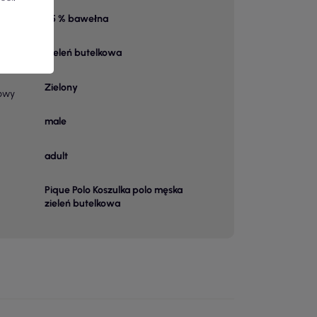
65 % bawełna
 1
Zieleń butelkowa
Zielony
owy
male
adult
Pique Polo Koszulka polo męska
zieleń butelkowa