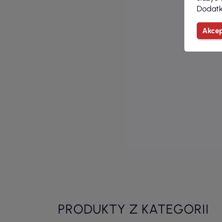
Dodatk
Akcep
PRODUKTY Z KATEGORII