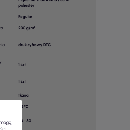
poliester
Regular
ra
200 g/m²
nia
druk cyfrowy DTG
y
1 szt
1 szt
tkana
40 °C
k w
50 - 80
e mogą
ści
.