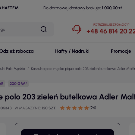
B HAFTEM
Do darmowej dostawy brakuje:
1 000,00 zł
POTRZEBUJESZ POMOCY?
+48 46 814 20 2
Odzież robocza
Hafty / Nadruki
Promocje
ulki Polo Męskie
Koszulka polo męska pique polo 203 zieleń butelkowa Adler Malfin
AR
200 G/M²
 polo 203 zieleń butelkowa Adler Malf
(24)
005343
W MAGAZYNIE
120 SZT.