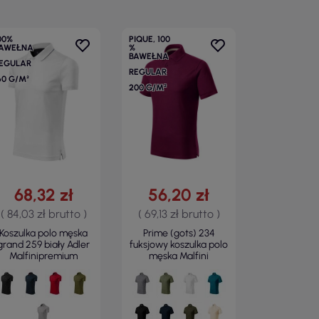
00%
PIQUE, 100
AWEŁNA
%
BAWEŁNA
EGULAR
REGULAR
60 G/M²
200 G/M²
68,32 zł
56,20 zł
( 84,03 zł brutto )
( 69,13 zł brutto )
Koszulka polo męska
Prime (gots) 234
grand 259 biały Adler
fuksjowy koszulka polo
Malfinipremium
męska Malfini