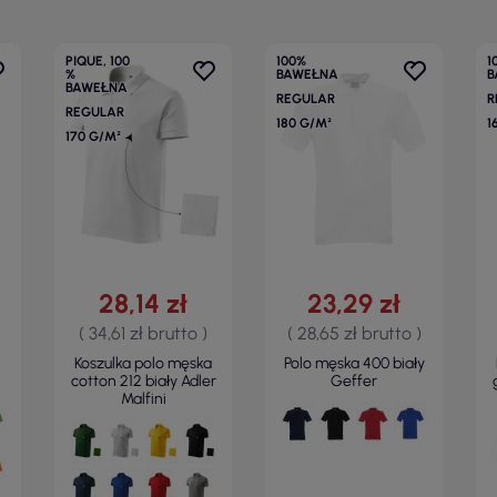
PIQUE, 100
100%
1
%
BAWEŁNA
B
BAWEŁNA
REGULAR
R
REGULAR
180 G/M²
1
170 G/M²
28,14 zł
23,29 zł
( 34,61 zł brutto )
( 28,65 zł brutto )
Koszulka polo męska
Polo męska 400 biały
cotton 212 biały Adler
Geffer
Malfini