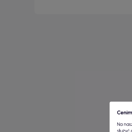
Cenim
Na nasz
służyć 