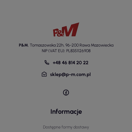
P&M
,
Tomaszowska 22h
,
96-200 Rawa Mazowiecka
NIP (VAT EU): PL8351126908
+48 46 814 20 22
sklep@p-m.com.pl
Informacje
Dostępne formy dostawy