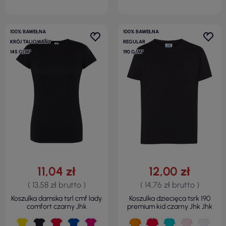
100% BAWEŁNA
100% BAWEŁNA
KRÓJ TALIOWANY
REGULAR
145 G/M²
190 G/M²
11,04 zł
12,00 zł
( 13,58 zł brutto )
( 14,76 zł brutto )
Koszulka damska tsrl cmf lady
Koszulka dziecięca tsrk 190
comfort czarny Jhk
premium kid czarny Jhk Jhk