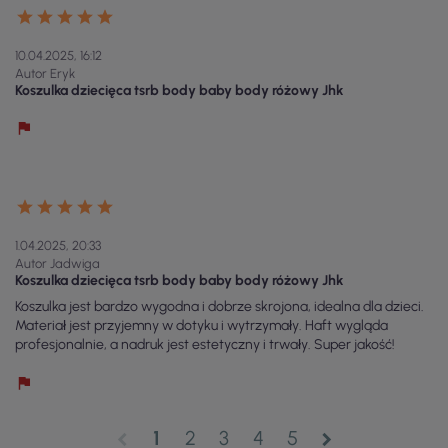
10.04.2025, 16:12
Autor Eryk
Koszulka dziecięca tsrb body baby body różowy Jhk
1.04.2025, 20:33
Autor Jadwiga
Koszulka dziecięca tsrb body baby body różowy Jhk
Koszulka jest bardzo wygodna i dobrze skrojona, idealna dla dzieci.
Materiał jest przyjemny w dotyku i wytrzymały. Haft wygląda
profesjonalnie, a nadruk jest estetyczny i trwały. Super jakość!
1
2
3
4
5
chevron_left
chevron_right