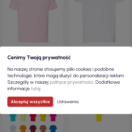
Cenimy Twoją prywatność
9,44 zł
15,20 zł
( 11,61 zł brutto )
( 18,70 zł brutto )
Na naszej stronie stosujemy pliki cookies i podobne
Koszulka dziecięca tsrk 150
Koszulka męska tsr 160 regular
technologie, które mogą służyć do personalizacji reklam.
regular kid różowy Jhk
combed wh white Jhk
Szczegóły w naszej
polityce prywatności
. Dodatkowe
informacje
tutaj
Akceptuj wszystkie
Ustawienia