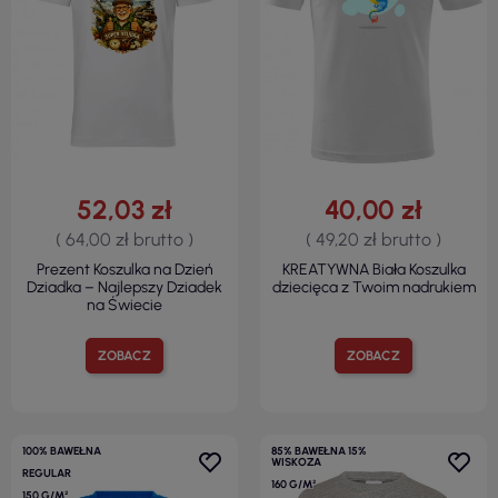
52,03 zł
40,00 zł
( 64,00 zł brutto )
( 49,20 zł brutto )
Prezent Koszulka na Dzień
KREATYWNA Biała Koszulka
Dziadka – Najlepszy Dziadek
dziecięca z Twoim nadrukiem
na Świecie
ZOBACZ
ZOBACZ
100% BAWEŁNA
85% BAWEŁNA 15%
WISKOZA
REGULAR
160 G/M²
150 G/M²