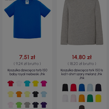
7,51 zł
14,80 zł
( 9,24 zł brutto )
( 18,20 zł brutto )
Koszulka dziecięca tsrb 150
Koszulka dziecięca tsrk 150 ls
baby royal niebieski Jhk
kid t-shirt szary melanż Jhk
Jhk