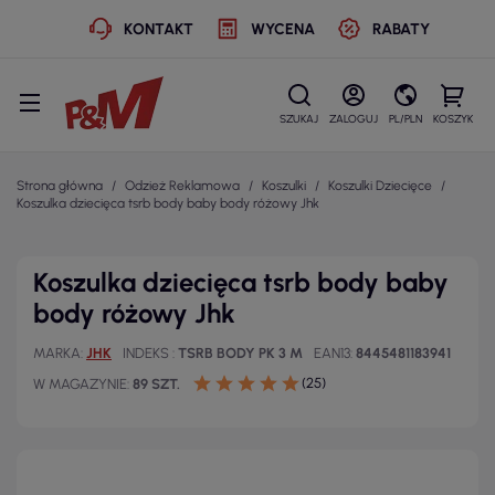
KONTAKT
WYCENA
RABATY
SZUKAJ
ZALOGUJ
PL/PLN
KOSZYK
Strona główna
Odzież Reklamowa
Koszulki
Koszulki Dziecięce
Koszulka dziecięca tsrb body baby body różowy Jhk
Koszulka dziecięca tsrb body baby
body różowy Jhk
MARKA
JHK
INDEKS
TSRB BODY PK 3 M
EAN13
8445481183941
(25)
W MAGAZYNIE
89 SZT.