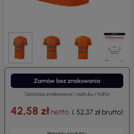
Zamów bez znakowania
Cena bez znakowania / nadruku / haftu!
42,58 zł
netto
(
52,37 zł
brutto
)
Warianty produktu: