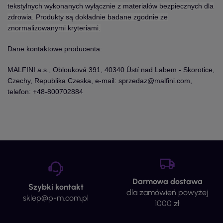
tekstylnych wykonanych wyłącznie z materiałów bezpiecznych dla
zdrowia. Produkty są dokładnie badane zgodnie ze
znormalizowanymi kryteriami.
Dane kontaktowe producenta:
MALFINI a.s., Oblouková 391, 40340 Ústí nad Labem - Skorotice,
Czechy, Republika Czeska, e-mail: sprzedaz@malfini.com,
telefon: +48-800702884
Darmowa dostawa
Szybki kontakt
dla zamówień powyżej
sklep@p-m.com.pl
1000 zł