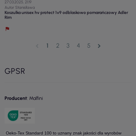
27.03.2025, 21:19
Autor Stanisława
Koszulka unisex hv protect 1v9 odblaskowo pomarańczowy Adler
Rim
1
2
3
4
5
chevron_left
chevron_right
GPSR
Producent
: Malfini
Oeko-Tex Standard 100 to uznany znak jakości dla wyrobów