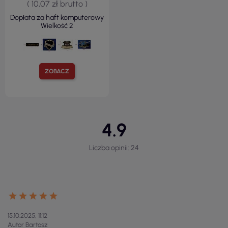
( 10,07 zł brutto )
Dopłata za haft komputerowy
Wielkość 2
ZOBACZ
4.9
Liczba opinii: 24
15.10.2025, 11:12
Autor Bartosz