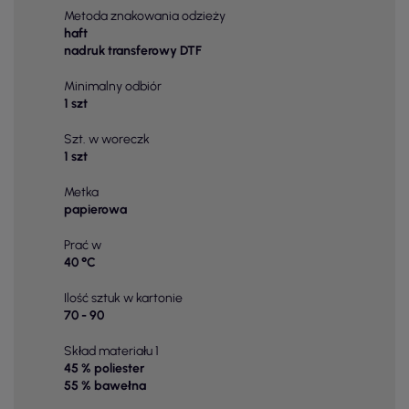
Metoda znakowania odzieży
haft
nadruk transferowy DTF
Minimalny odbiór
1 szt
Szt. w woreczk
1 szt
Metka
papierowa
Prać w
40 °C
Ilość sztuk w kartonie
70 - 90
Skład materiału 1
45 % poliester
55 % bawełna