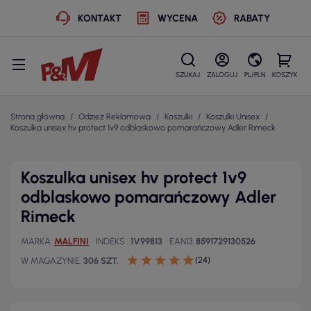
KONTAKT
WYCENA
RABATY
SZUKAJ
ZALOGUJ
PL/PLN
KOSZYK
Strona główna
Odzież Reklamowa
Koszulki
Koszulki Unisex
Koszulka unisex hv protect 1v9 odblaskowo pomarańczowy Adler Rimeck
Koszulka unisex hv protect 1v9
odblaskowo pomarańczowy Adler
Rimeck
MARKA
MALFINI
INDEKS
1V99813
EAN13
8591729130526
(24)
W MAGAZYNIE
306 SZT.