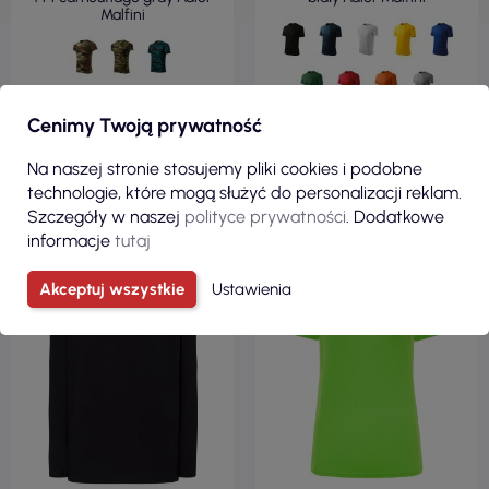
Malfini
Cenimy Twoją prywatność
ZOBACZ
ZOBACZ
Na naszej stronie stosujemy pliki cookies i podobne
technologie, które mogą służyć do personalizacji reklam.
Szczegóły w naszej
polityce prywatności
. Dodatkowe
100% BAWEŁNA
100% POLIESTER
informacje
tutaj
REGULAR
KRÓJ TALIOWANY
160 G/M²
130 G/M²
Akceptuj wszystkie
Ustawienia