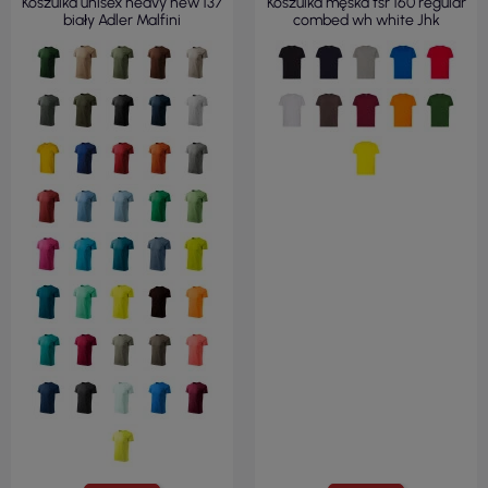
Koszulka unisex heavy new 137
Koszulka męska tsr 160 regular
biały Adler Malfini
combed wh white Jhk