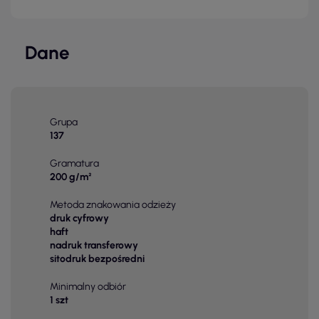
Dane
Grupa
137
Gramatura
200 g/m²
Metoda znakowania odzieży
druk cyfrowy
haft
nadruk transferowy
sitodruk bezpośredni
Minimalny odbiór
1 szt