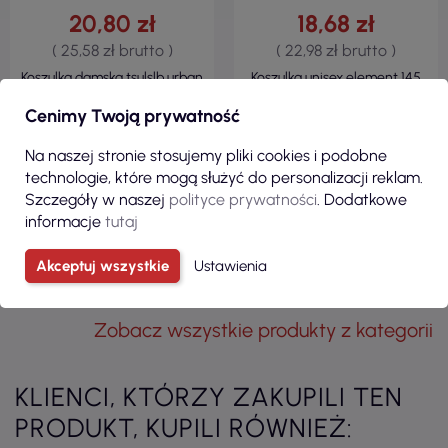
20,80 zł
18,68 zł
( 25,58 zł brutto )
( 22,98 zł brutto )
Koszulka damska tsulslb urban
Koszulka unisex element 145
slub lady wh white Jhk
biały Adler Malfini
Cenimy Twoją prywatność
Na naszej stronie stosujemy pliki cookies i podobne
technologie, które mogą służyć do personalizacji reklam.
Szczegóły w naszej
polityce prywatności
. Dodatkowe
informacje
tutaj
ZOBACZ
ZOBACZ
Akceptuj wszystkie
Ustawienia
Zobacz wszystkie produkty z kategorii
KLIENCI, KTÓRZY ZAKUPILI TEN
PRODUKT, KUPILI RÓWNIEŻ: