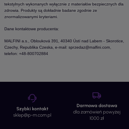
tekstylnych wykonanych wyłącznie z materiałów bezpiecznych dla
zdrowia. Produkty są dokładnie badane zgodnie ze
znormalizowanymi kryteriami.
Dane kontaktowe producenta:
MALFINI a.s., Oblouková 391, 40340 Ústí nad Labem - Skorotice,
Czechy, Republika Czeska, e-mail: sprzedaz@malfini.com,
telefon: +48-800702884
Darmowa dostawa
Szybki kontakt
dla zamówień powyżej
sklep@p-m.com.pl
1000 zł