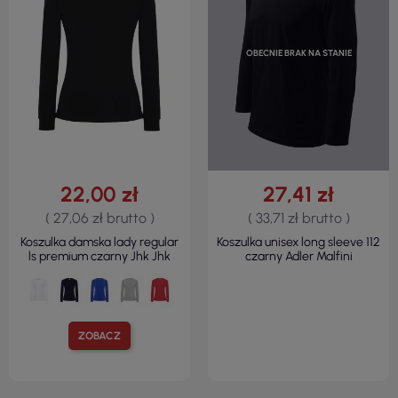
OBECNIE BRAK NA STANIE
22,00 zł
27,41 zł
( 27,06 zł brutto )
( 33,71 zł brutto )
Koszulka damska lady regular
Koszulka unisex long sleeve 112
ls premium czarny Jhk Jhk
czarny Adler Malfini
ZOBACZ