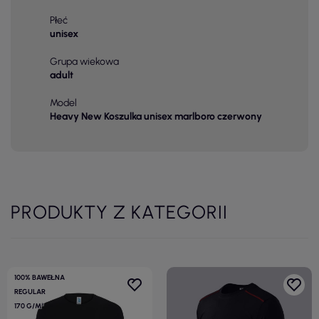
Płeć
unisex
Grupa wiekowa
adult
Model
Heavy New Koszulka unisex marlboro czerwony
PRODUKTY Z KATEGORII
100% BAWEŁNA
REGULAR
170 G/M²