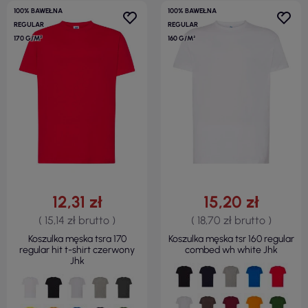
100% BAWEŁNA
100% BAWEŁNA
REGULAR
REGULAR
170 G/M²
160 G/M²
12,31 zł
15,20 zł
( 15,14 zł brutto )
( 18,70 zł brutto )
Koszulka męska tsra 170
Koszulka męska tsr 160 regular
regular hit t-shirt czerwony
combed wh white Jhk
Jhk