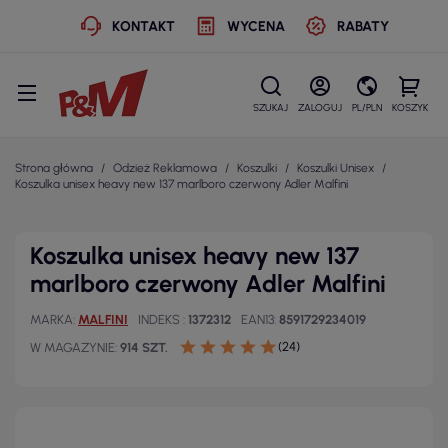
KONTAKT
WYCENA
RABATY
SZUKAJ
ZALOGUJ
PL/PLN
KOSZYK
Strona główna
Odzież Reklamowa
Koszulki
Koszulki Unisex
Koszulka unisex heavy new 137 marlboro czerwony Adler Malfini
Koszulka unisex heavy new 137
marlboro czerwony Adler Malfini
MARKA
MALFINI
INDEKS
1372312
EAN13
8591729234019
(24)
W MAGAZYNIE
914 SZT.