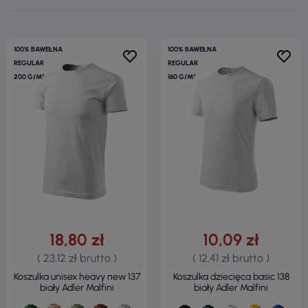
100% BAWEŁNA
100% BAWEŁNA
REGULAR
REGULAR
200 G/M²
160 G/M²
18,80 zł
10,09 zł
( 23,12 zł brutto )
( 12,41 zł brutto )
Koszulka unisex heavy new 137
Koszulka dziecięca basic 138
biały Adler Malfini
biały Adler Malfini