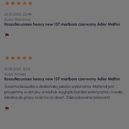
25.10.2025, 22:48
Autor Marianne
Koszulka unisex heavy new 137 marlboro czerwony Adler Malfini
15.08.2025, 15:24
Autor Amelia
Koszulka unisex heavy new 137 marlboro czerwony Adler Malfini
Świetna koszulka o doskonałej jakości wykonania. Materiał jest
przyjemny w dotyku, a nadruk wygląda bardzo estetycznie i trwało.
Idealna do pracy oraz na co dzień. Zdecydowanie polecam!