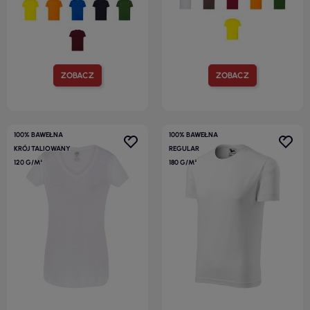
ZOBACZ
ZOBACZ
100% BAWEŁNA
100% BAWEŁNA
KRÓJ TALIOWANY
REGULAR
120 G/M²
180 G/M²