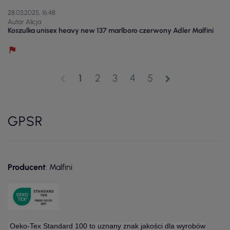
28.03.2025, 16:48
Autor Alicja
Koszulka unisex heavy new 137 marlboro czerwony Adler Malfini
1
2
3
4
5
chevron_left
chevron_right
GPSR
Producent
: Malfini
Oeko-Tex Standard 100 to uznany znak jakości dla wyrobów