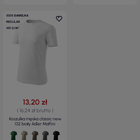
100% BAWEŁNA
REGULAR
145 G/M²
13,20 zł
( 16,24 zł brutto )
Koszulka męska classic new
132 biały Adler Malfini