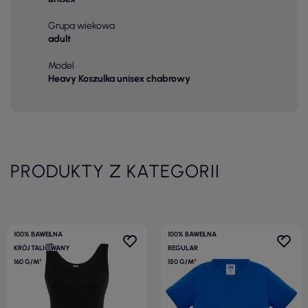
Grupa wiekowa
adult
Model
Heavy Koszulka unisex chabrowy
PRODUKTY Z KATEGORII
100% BAWEŁNA
100% BAWEŁNA
KRÓJ TALIOWANY
REGULAR
160 G/M²
150 G/M²