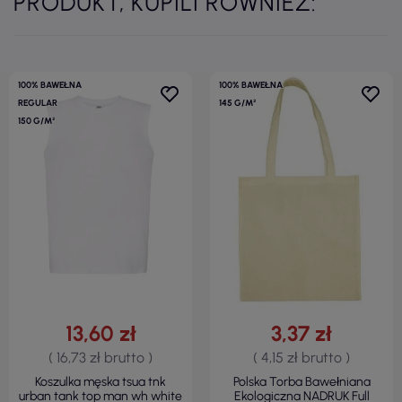
PRODUKT, KUPILI RÓWNIEŻ:
100% BAWEŁNA
100% BAWEŁNA
REGULAR
145 G/M²
150 G/M²
13,60 zł
3,37 zł
( 16,73 zł brutto )
( 4,15 zł brutto )
Koszulka męska tsua tnk
Polska Torba Bawełniana
urban tank top man wh white
Ekologiczna NADRUK Full