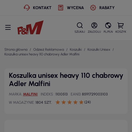
KONTAKT
WYCENA
RABATY
SZUKAJ
ZALOGUJ
PL/PLN
KOSZYK
Strona główna
Odzież Reklamowa
Koszulki
Koszulki Unisex
Koszulka unisex heavy 110 chabrowy Adler Malfini
Koszulka unisex heavy 110 chabrowy
Adler Malfini
MARKA
MALFINI
INDEKS
1100513
EAN13
8591729003103
(24)
W MAGAZYNIE
1804 SZT.