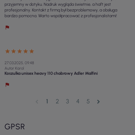
przyjemny w dotyku. Nadruk wygląda świetnie, a haft jest
profesjonalny. Kontakt z firmą był bezproblemowy, a obsługa
bardzo pomocna. Warto współpracować z profesjonalistami!
27.03.2025, 09:48
Autor Karol
Koszulka unisex heavy 110 chabrowy Adler Malfini
1
2
3
4
5
chevron_left
chevron_right
GPSR