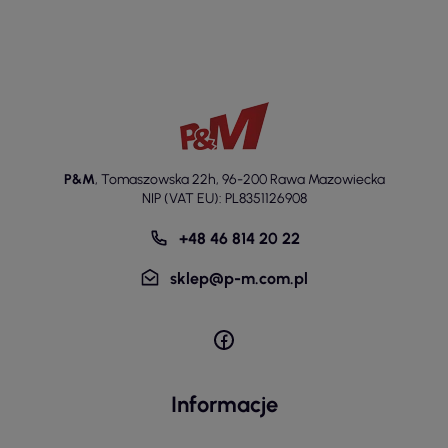
P&M
,
Tomaszowska 22h
,
96-200 Rawa Mazowiecka
NIP (VAT EU): PL8351126908
+48 46 814 20 22
sklep@p-m.com.pl
Informacje