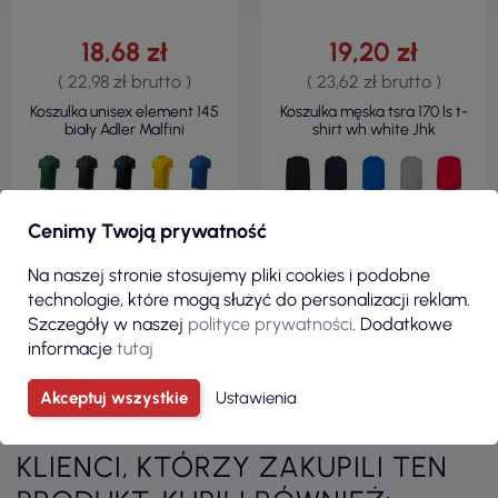
18,68 zł
19,20 zł
( 22,98 zł brutto )
( 23,62 zł brutto )
Koszulka unisex element 145
Koszulka męska tsra 170 ls t-
biały Adler Malfini
shirt wh white Jhk
Cenimy Twoją prywatność
Na naszej stronie stosujemy pliki cookies i podobne
ZOBACZ
ZOBACZ
technologie, które mogą służyć do personalizacji reklam.
Szczegóły w naszej
polityce prywatności
. Dodatkowe
informacje
tutaj
Zobacz wszystkie produkty z kategorii
Akceptuj wszystkie
Ustawienia
KLIENCI, KTÓRZY ZAKUPILI TEN