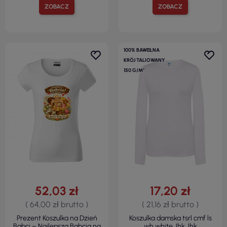
ZOBACZ
ZOBACZ
100% BAWEŁNA
KRÓJ TALIOWANY
150 G/M²
52,03 zł
17,20 zł
( 64,00 zł brutto )
( 21,16 zł brutto )
Prezent Koszulka na Dzień
Koszulka damska tsrl cmf ls
Babci – Najlepsza Babcia na
wh white Jhk Jhk