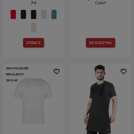
Jhk
Color!
ZOBACZ
DO KOSZYKA
100% POLIESTER
REGULAR FIT
130 G/M²