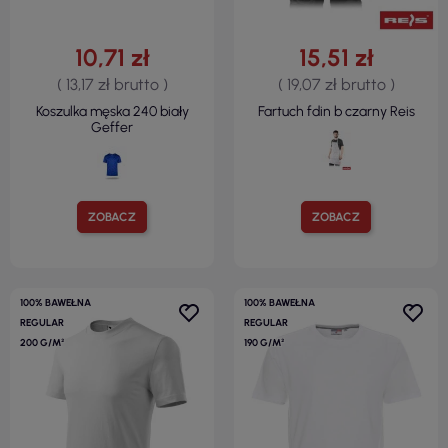
10,71 zł
15,51 zł
( 13,17 zł brutto )
( 19,07 zł brutto )
Koszulka męska 240 biały
Fartuch fdin b czarny Reis
Geffer
ZOBACZ
ZOBACZ
100% BAWEŁNA
100% BAWEŁNA
REGULAR
REGULAR
200 G/M²
190 G/M²