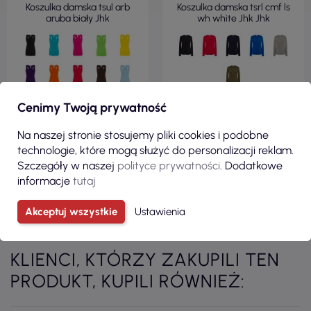
Koszulka damska tsul arb
Koszulka damska tsrl cmf ls
aruba biały Jhk
wh white Jhk Jhk
Cenimy Twoją prywatność
Na naszej stronie stosujemy pliki cookies i podobne
ZOBACZ
ZOBACZ
technologie, które mogą służyć do personalizacji reklam.
Szczegóły w naszej
polityce prywatności
. Dodatkowe
informacje
tutaj
Zobacz wszystkie produkty z kategorii
Akceptuj wszystkie
Ustawienia
KLIENCI, KTÓRZY ZAKUPILI TEN
PRODUKT, KUPILI RÓWNIEŻ: