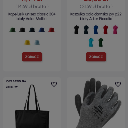
( 14,69 zł brutto )
( 31,59 zł brutto )
Kapelusik unisex classic 304
Koszulka polo damska joy p22
biały Adler Malfini
biały Adler Piccolio
ZOBACZ
ZOBACZ
100% BAWEŁNA
280 G/M²