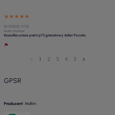
26.03.2025, 07:22
Autor Gustaw
Koszulka unisex paint p73 granatowy Adler Piccolio
1
2
3
4
5
chevron_left
chevron_right
GPSR
Producent
: Malfini