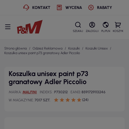
KONTAKT
WYCENA
RABATY
SZUKAJ
ZALOGUJ
PL/PLN
KOSZYK
Strona główna
Odzież Reklamowa
Koszulki
Koszulki Unisex
Koszulka unisex paint p73 granatowy Adler Piccolio
Koszulka unisex paint p73
granatowy Adler Piccolio
MARKA
MALFINI
INDEKS
P730212
EAN13
8591729113246
(24)
W MAGAZYNIE
7017 SZT.