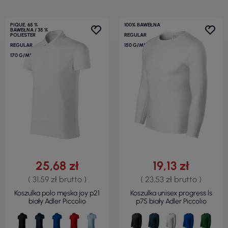
PIQUE, 65 %
100% BAWEŁNA
BAWEŁNA / 35 %
POLIESTER
REGULAR
REGULAR
150 G/M²
170 G/M²
25,68 zł
19,13 zł
( 31,59 zł brutto )
( 23,53 zł brutto )
Koszulka polo męska joy p21
Koszulka unisex progress ls
biały Adler Piccolio
p75 biały Adler Piccolio