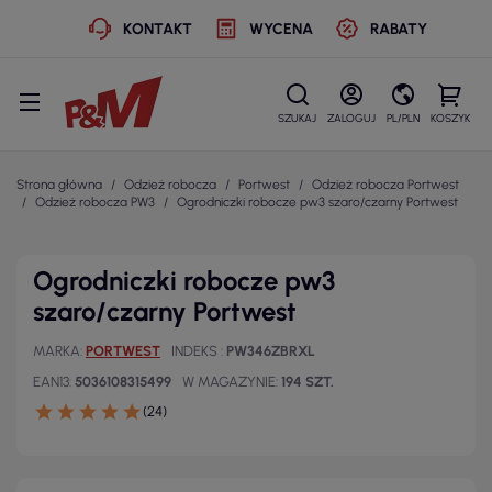
KONTAKT
WYCENA
RABATY
SZUKAJ
ZALOGUJ
PL/PLN
KOSZYK
Strona główna
Odzież robocza
Portwest
Odzież robocza Portwest
Odzież robocza PW3
Ogrodniczki robocze pw3 szaro/czarny Portwest
Ogrodniczki robocze pw3
szaro/czarny Portwest
MARKA
PORTWEST
INDEKS
PW346ZBRXL
EAN13
5036108315499
W MAGAZYNIE
194 SZT.
(24)