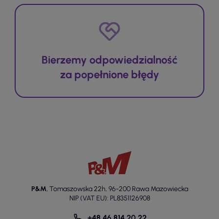
Bierzemy odpowiedzialność
za popełnione błędy
P&M
,
Tomaszowska 22h
,
96-200 Rawa Mazowiecka
NIP (VAT EU): PL8351126908
+48 46 814 20 22