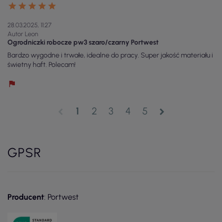
28.03.2025, 11:27
Autor Leon
Ogrodniczki robocze pw3 szaro/czarny Portwest
Bardzo wygodne i trwałe, idealne do pracy. Super jakość materiału i
świetny haft. Polecam!
1
2
3
4
5
chevron_left
chevron_right
GPSR
Producent
: Portwest