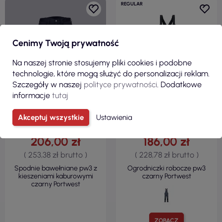
REGULAR
Cenimy Twoją prywatność
Na naszej stronie stosujemy pliki cookies i podobne
OBECNIE BRAK NA STANIE
technologie, które mogą służyć do personalizacji reklam.
Szczegóły w naszej
polityce prywatności
. Dodatkowe
informacje
tutaj
Akceptuj wszystkie
Ustawienia
206,00 zł
186,00 zł
( 253,38 zł brutto )
( 228,78 zł brutto )
Spodnie bawełniane pw3 z
Ogrodniczki robocze pw3
kieszeniami kaburowymi
czarny Portwest
czarny Portwest
ZOBACZ