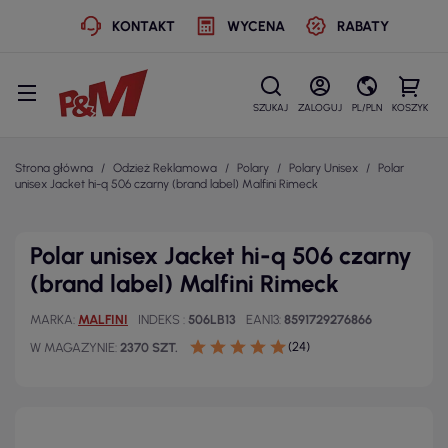
KONTAKT
WYCENA
RABATY
SZUKAJ
ZALOGUJ
PL/PLN
KOSZYK
Strona główna
Odzież Reklamowa
Polary
Polary Unisex
Polar
unisex Jacket hi-q 506 czarny (brand label) Malfini Rimeck
Polar unisex Jacket hi-q 506 czarny
(brand label) Malfini Rimeck
MARKA
MALFINI
INDEKS
506LB13
EAN13
8591729276866
(24)
W MAGAZYNIE
2370 SZT.