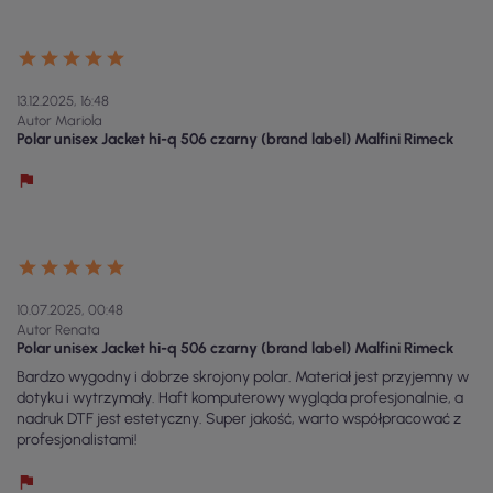
13.12.2025, 16:48
Autor Mariola
Polar unisex Jacket hi-q 506 czarny (brand label) Malfini Rimeck
10.07.2025, 00:48
Autor Renata
Polar unisex Jacket hi-q 506 czarny (brand label) Malfini Rimeck
Bardzo wygodny i dobrze skrojony polar. Materiał jest przyjemny w
dotyku i wytrzymały. Haft komputerowy wygląda profesjonalnie, a
nadruk DTF jest estetyczny. Super jakość, warto współpracować z
profesjonalistami!