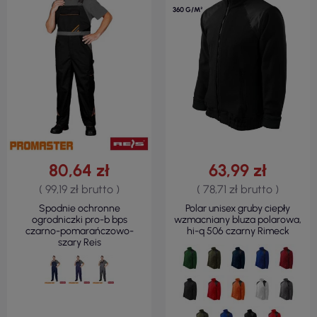
360 G/M²
80,64 zł
63,99 zł
( 99,19 zł brutto )
( 78,71 zł brutto )
Spodnie ochronne
Polar unisex gruby ciepły
ogrodniczki pro-b bps
wzmacniany bluza polarowa,
czarno-pomarańczowo-
hi-q 506 czarny Rimeck
szary Reis