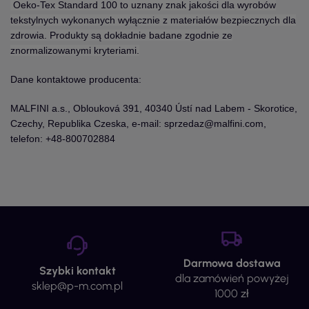
Oeko-Tex Standard 100 to uznany znak jakości dla wyrobów
tekstylnych wykonanych wyłącznie z materiałów bezpiecznych dla
zdrowia. Produkty są dokładnie badane zgodnie ze
znormalizowanymi kryteriami.
Dane kontaktowe producenta:
MALFINI a.s., Oblouková 391, 40340 Ústí nad Labem - Skorotice,
Czechy, Republika Czeska, e-mail: sprzedaz@malfini.com,
telefon: +48-800702884
Darmowa dostawa
Szybki kontakt
dla zamówień powyżej
sklep@p-m.com.pl
1000 zł