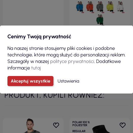
ZOBACZ
ZOBACZ
Cenimy Twoją prywatność
Na naszej stronie stosujemy pliki cookies i podobne
technologie, które mogą służyć do personalizacji reklam.
Szczegóły w naszej
polityce prywatności
. Dodatkowe
Zobacz wszystkie produkty z kategorii
informacje
tutaj
Akceptuj wszystkie
Ustawienia
KLIENCI, KTÓRZY ZAKUPILI TEN
PRODUKT, KUPILI RÓWNIEŻ:
POLAR 100 %
POLIESTER
REGULAR