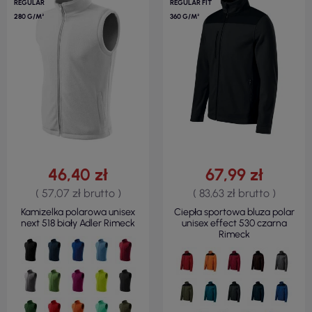
REGULAR
REGULAR FIT
280 G/M²
360 G/M²
46,40 zł
67,99 zł
( 57,07 zł brutto )
( 83,63 zł brutto )
Kamizelka polarowa unisex
Ciepła sportowa bluza polar
next 518 biały Adler Rimeck
unisex effect 530 czarna
Rimeck