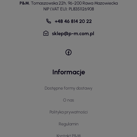
P&M
,
Tomaszowska 22h
,
96-200 Rawa Mazowiecka
NIP (VAT EU): PL8351126908
+48 46 814 20 22
sklep@p-m.com.pl
Informacje
Dostępne formy dostawy
O nas
Polityka prywatności
Regulamin
Kontakt P&M