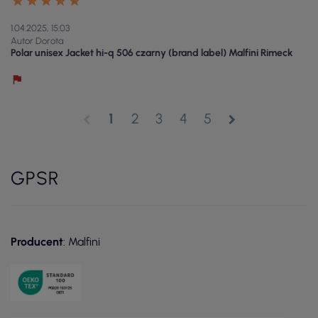
1.04.2025, 15:03
Autor Dorota
Polar unisex Jacket hi-q 506 czarny (brand label) Malfini Rimeck
1
2
3
4
5
chevron_left
chevron_right
GPSR
Producent
: Malfini