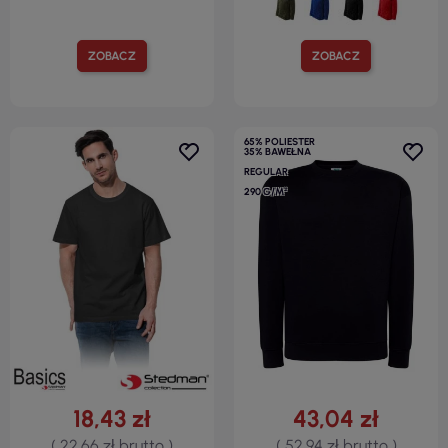
ZOBACZ
ZOBACZ
65% POLIESTER
35% BAWEŁNA
REGULAR
290 G/M²
18,43 zł
43,04 zł
( 22,66 zł brutto )
( 52,94 zł brutto )