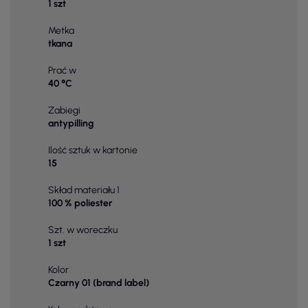
1 szt
Metka
tkana
Prać w
40 °C
Zabiegi
antypilling
Ilość sztuk w kartonie
15
Skład materiału 1
100 % poliester
Szt. w woreczku
1 szt
Kolor
Czarny 01 (brand label)