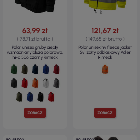
63,99 zł
121,67 zł
( 78,71 zł brutto )
( 149,65 zł brutto )
Polar unisex gruby ciepły
Polar unisex hv fleece jacket
wzmacniany bluza polarowa,
5v1 żółty odblaskowy Adler
hi-q 506 czarny Rimeck
Rimeck
ZOBACZ
ZOBACZ
POLAR 100 %
POLAR 100 %