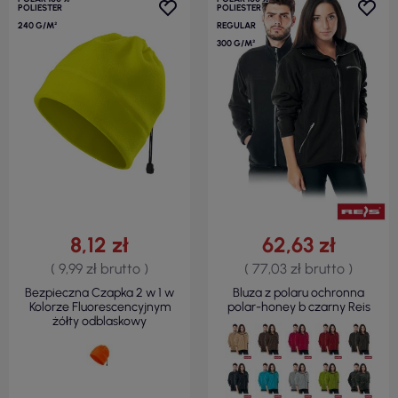
POLIESTER
POLIESTER
240 G/M²
REGULAR
300 G/M²
8,12 zł
62,63 zł
( 9,99 zł brutto )
( 77,03 zł brutto )
Bezpieczna Czapka 2 w 1 w
Bluza z polaru ochronna
Kolorze Fluorescencyjnym
polar-honey b czarny Reis
żółty odblaskowy