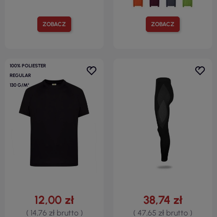
ZOBACZ
ZOBACZ
100% POLIESTER
REGULAR
130 G/M²
12,00 zł
38,74 zł
( 14,76 zł brutto )
( 47,65 zł brutto )