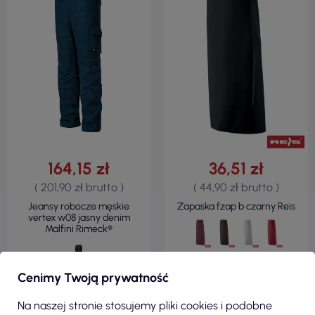
164,15 zł
36,51 zł
( 201,90 zł brutto )
( 44,90 zł brutto )
Jeansy robocze męskie
Zapaska fzap b czarny Reis
vertex w08 jasny denim
Malfini Rimeck®
Cenimy Twoją prywatność
ZOBACZ
ZOBACZ
Na naszej stronie stosujemy pliki cookies i podobne