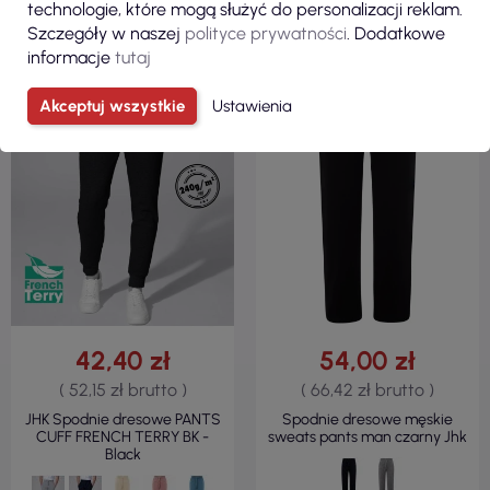
technologie, które mogą służyć do personalizacji reklam.
Szczegóły w naszej
polityce prywatności
. Dodatkowe
informacje
tutaj
Akceptuj wszystkie
Ustawienia
42,40 zł
54,00 zł
( 52,15 zł brutto )
( 66,42 zł brutto )
JHK Spodnie dresowe PANTS
Spodnie dresowe męskie
CUFF FRENCH TERRY BK -
sweats pants man czarny Jhk
Black