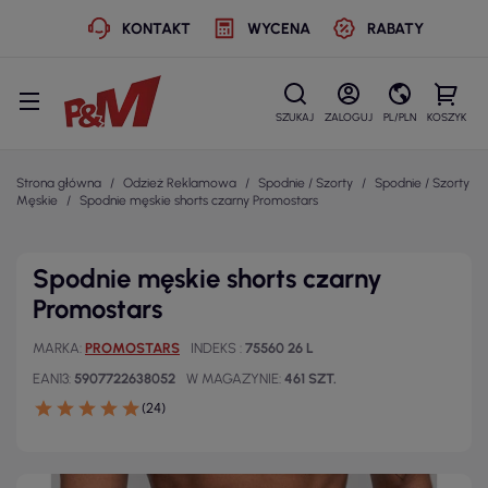
KONTAKT
WYCENA
RABATY
SZUKAJ
ZALOGUJ
PL/PLN
KOSZYK
Strona główna
Odzież Reklamowa
Spodnie / Szorty
Spodnie / Szorty
Męskie
Spodnie męskie shorts czarny Promostars
Spodnie męskie shorts czarny
Promostars
MARKA
PROMOSTARS
INDEKS
75560 26 L
EAN13
5907722638052
W MAGAZYNIE
461 SZT.
(24)