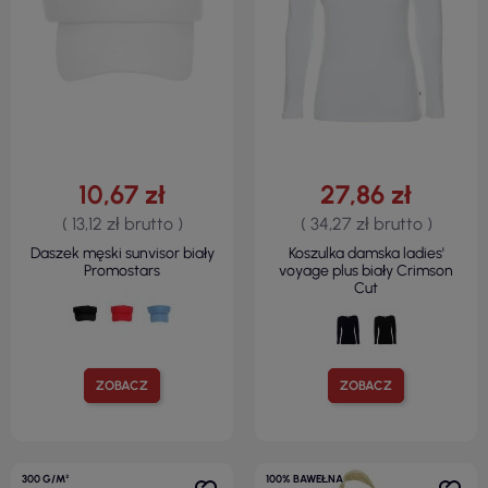
10,67 zł
27,86 zł
( 13,12 zł brutto )
( 34,27 zł brutto )
Daszek męski sunvisor biały
Koszulka damska ladies'
Promostars
voyage plus biały Crimson
Cut
ZOBACZ
ZOBACZ
300 G/M²
100% BAWEŁNA