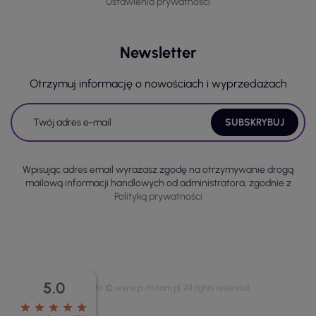
Ustawienia prywatności
Newsletter
Otrzymuj informację o nowościach i wyprzedażach
Wpisując adres email wyrażasz zgodę na otrzymywanie drogą
mailową informacji handlowych od administratora, zgodnie z
Polityką prywatności
5.0
Copyright © www.p-m.com.pl. All rights reserved.
star
star
star
star
star