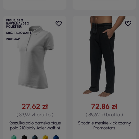
PIQUE, 65 %
BAWEŁNA / 35 %
POLIESTER
KRÓJ TALIOWANY
200 G/M²
27,62 zł
72,86 zł
( 33,97 zł brutto )
( 89,62 zł brutto )
Koszulka polo damska pique
Spodnie męskie kick czarny
polo 210 biały Adler Malfini
Promostars