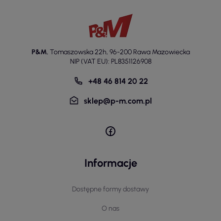
P&M
,
Tomaszowska 22h
,
96-200 Rawa Mazowiecka
NIP (VAT EU): PL8351126908
+48 46 814 20 22
sklep@p-m.com.pl
Informacje
Dostępne formy dostawy
O nas