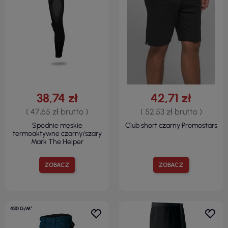
38,74 zł
42,71 zł
( 47,65 zł brutto )
( 52,53 zł brutto )
Spodnie męskie
Club short czarny Promostars
termoaktywne czarny/szary
Mark The Helper
ZOBACZ
ZOBACZ
430 G/M²