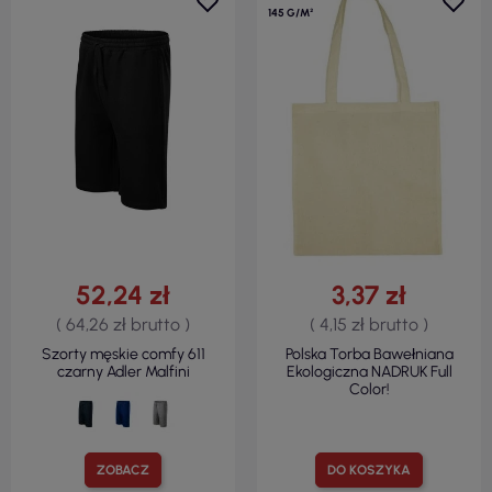
145 G/M²
52,24 zł
3,37 zł
( 64,26 zł brutto )
( 4,15 zł brutto )
Szorty męskie comfy 611
Polska Torba Bawełniana
czarny Adler Malfini
Ekologiczna NADRUK Full
Color!
ZOBACZ
DO KOSZYKA