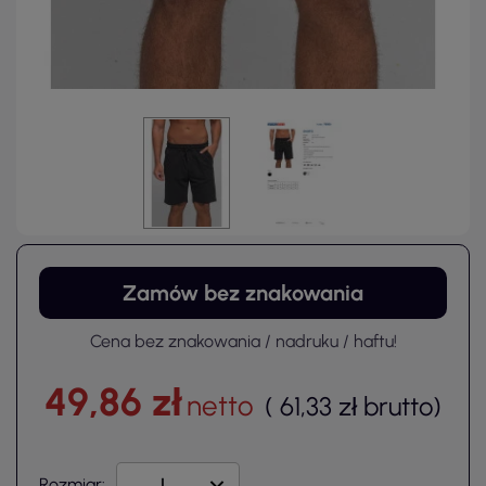
Zamów bez znakowania
Cena bez znakowania / nadruku / haftu!
49,86 zł
netto
(
61,33 zł
brutto
)
Rozmiar: