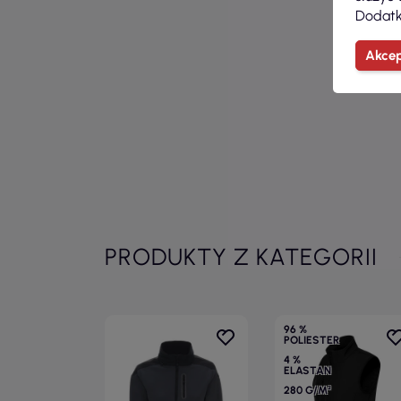
Dodatk
Akcep
PRODUKTY Z KATEGORII
96 %
POLIESTER
4 %
ELASTAN
280 G/M²