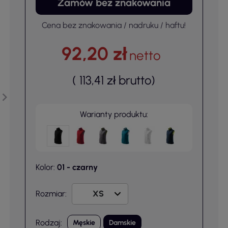
Zamów bez znakowania
Cena bez znakowania / nadruku / haftu!
92,20 zł
netto
(
113,41 zł
brutto
)
Warianty produktu:
Kolor:
01 - czarny
Rozmiar:
Rodzaj:
Męskie
Damskie