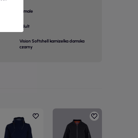
female
adult
Vision Softshell kamizelka damska
czarny