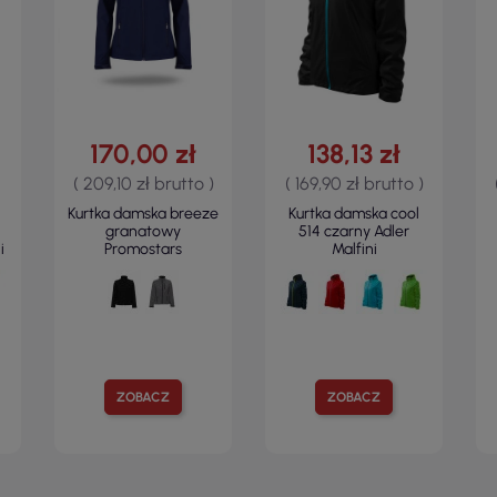
170,00 zł
138,13 zł
( 209,10 zł brutto )
( 169,90 zł brutto )
Kurtka damska breeze
Kurtka damska cool
granatowy
514 czarny Adler
i
Promostars
Malfini
ZOBACZ
ZOBACZ