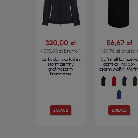
320,00 zł
56,67 zł
( 393,60 zł brutto )
( 69,70 zł brutto )
Kurtka damska ladies'
Softshell kamizelka
storm ciemny
damska Trail 569
grafit/czarny
czarny Malfini Malfin
Promostars
ZOBACZ
ZOBACZ