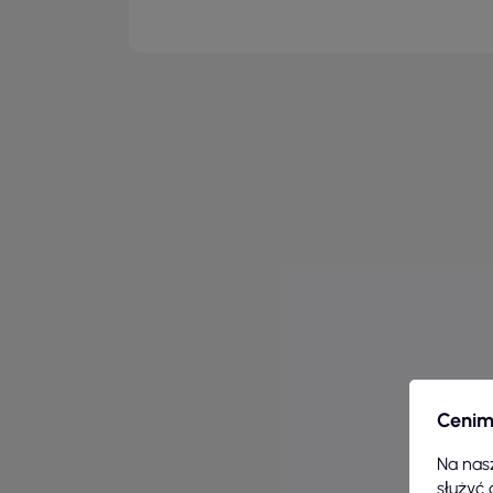
Cenim
Na nasz
służyć 