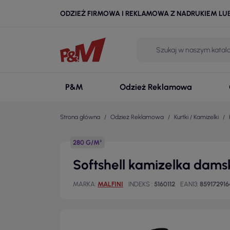
ODZIEŻ FIRMOWA I REKLAMOWA Z NADRUKIEM LU
P&M
Odzież Reklamowa
Strona główna
Odzież Reklamowa
Kurtki / Kamizelki
280 G/M²
Softshell kamizelka damsk
MARKA
MALFINI
INDEKS
5160112
EAN13
859172916