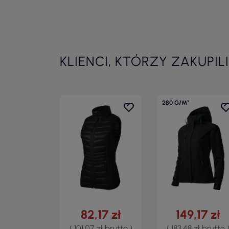
KLIENCI, KTÓRZY ZAKUPIL
280 G/M²
82,17 zł
149,17 zł
( 101,07 zł brutto )
( 183,48 zł brutto 