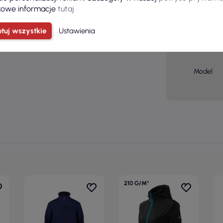
owe informacje
tutaj
Płeć
tuj wszystkie
Ustawienia
Grupa
wiekowa
Model
210 G/M²