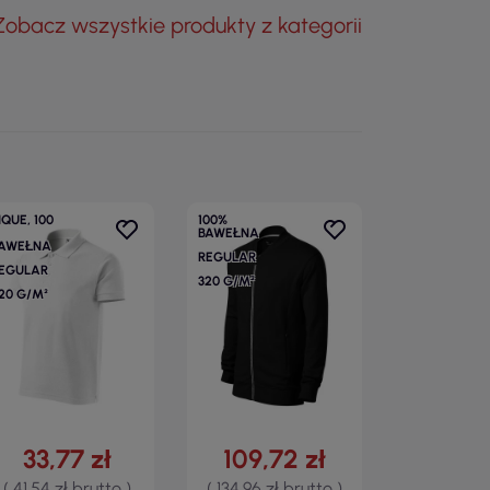
Zobacz wszystkie produkty z kategorii
IQUE, 100
100%
BAWEŁNA
AWEŁNA
REGULAR
EGULAR
320 G/M²
20 G/M²
33,77 zł
109,72 zł
( 41,54 zł brutto )
( 134,96 zł brutto )