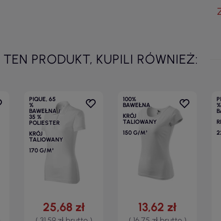
I TEN PRODUKT, KUPILI RÓWNIEŻ:
PIQUE, 65
100%
P
%
BAWEŁNA
%
BAWEŁNA /
B
KRÓJ
35 %
TALIOWANY
R
POLIESTER
150 G/M²
2
KRÓJ
TALIOWANY
170 G/M²
25,68 zł
13,62 zł
)
( 31,59 zł brutto )
( 16,75 zł brutto )