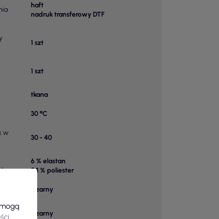
haft
nia
nadruk transferowy DTF
y
1 szt
1 szt
tkana
30 °C
k w
30 - 40
6 % elastan
 1
94 % poliester
Czarny
e mogą
Czarny
ści
.
owy