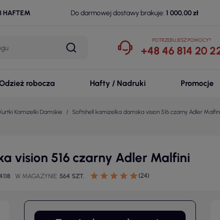
B HAFTEM
Do darmowej dostawy brakuje:
1 000,00 zł
POTRZEBUJESZ POMOCY?
+48 46 814 20 2
Odzież robocza
Hafty / Nadruki
Promocje
Kurtki Kamizelki Damskie
Softshell kamizelka damska vision 516 czarny Adler Malfin
a vision 516 czarny Adler Malfini
(24)
4118
W MAGAZYNIE
564 SZT.