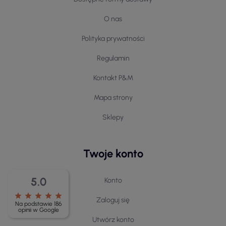
O nas
Polityka prywatności
Regulamin
Kontakt P&M
Mapa strony
Sklepy
Twoje konto
5.0
Konto
star
star
star
star
star
Zaloguj się
Na podstawie 186
opinii w Google
Utwórz konto