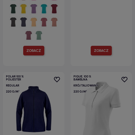
ZOBACZ
ZOBACZ
POLAR 100 %
PIQUE, 100 %
POLIESTER
BAWEŁNA
REGULAR
KRÓJ TALIOWANY
220 G/M²
220 G/M²