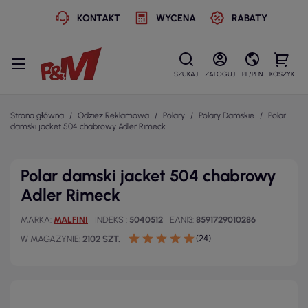
KONTAKT
WYCENA
RABATY
SZUKAJ
ZALOGUJ
PL/PLN
KOSZYK
Strona główna
Odzież Reklamowa
Polary
Polary Damskie
Polar
damski jacket 504 chabrowy Adler Rimeck
Polar damski jacket 504 chabrowy
Adler Rimeck
MARKA
MALFINI
INDEKS
5040512
EAN13
8591729010286
(24)
W MAGAZYNIE
2102 SZT.