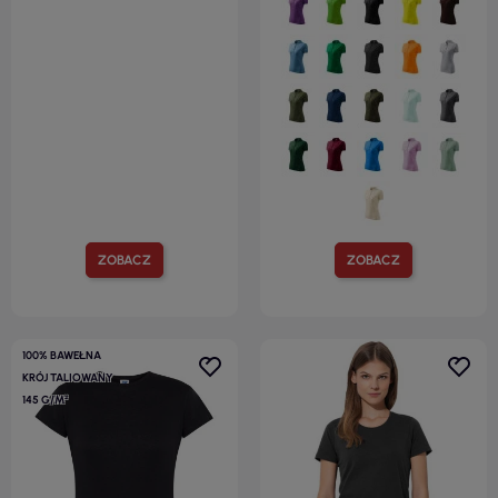
ZOBACZ
ZOBACZ
100% BAWEŁNA
KRÓJ TALIOWANY
145 G/M²