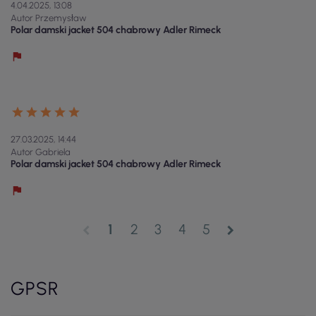
4.04.2025, 13:08
Autor Przemysław
Polar damski jacket 504 chabrowy Adler Rimeck
27.03.2025, 14:44
Autor Gabriela
Polar damski jacket 504 chabrowy Adler Rimeck
1
2
3
4
5
chevron_left
chevron_right
GPSR