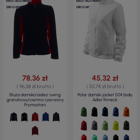
KRÓJ TALIOWANY
KRÓJ TALIOWANY
280 G/M²
280 G/M²
78,36 zł
45,32 zł
( 96,38 zł brutto )
( 55,74 zł brutto )
Bluza damska ladies' swing
Polar damski jacket 504 biały
granatowy/ciemno czerwony
Adler Rimeck
Promostars