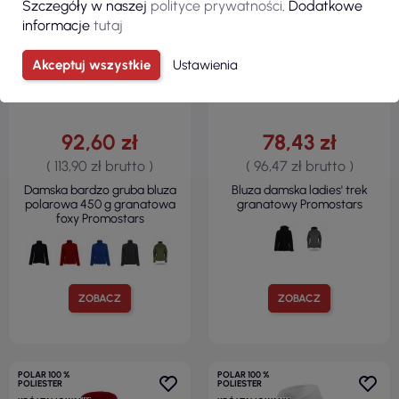
Szczegóły w naszej
polityce prywatności
. Dodatkowe
informacje
tutaj
Akceptuj wszystkie
Ustawienia
92,60 zł
78,43 zł
( 113,90 zł brutto )
( 96,47 zł brutto )
Damska bardzo gruba bluza
Bluza damska ladies' trek
polarowa 450 g granatowa
granatowy Promostars
foxy Promostars
ZOBACZ
ZOBACZ
POLAR 100 %
POLAR 100 %
POLIESTER
POLIESTER