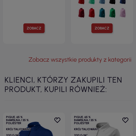
ZOBACZ
ZOBACZ
Zobacz wszystkie produkty z kategorii
KLIENCI, KTÓRZY ZAKUPILI TEN
PRODUKT, KUPILI RÓWNIEŻ:
PIQUE, 65 %
PIQUE, 65 %
BAWEŁNA / 35 %
BAWEŁNA / 35 %
POLIESTER
POLIESTER
KRÓJ TALIOWANY
KRÓJ TALIOWANY
200 G/M²
200 G/M²