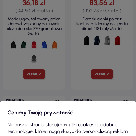
36,18 zł
83,56 zł
( 44,50 zł brutto )
( 102,78 zł brutto )
Modelujący, taliowany polar
Damski cienki polar z
damski, zapinany na suwak
kapturem idealny do sportu
bluza damska 770 granatowa
direct 418 biały Malfini
Geffer
ZOBACZ
ZOBACZ
POLAR 100 %
POLAR 100 %
POLIESTER
POLIESTER
REGULAR FIT
KRÓJ TALIOWANY
Cenimy Twoją prywatność
450 G/M²
280 G/M²
Na naszej stronie stosujemy pliki cookies i podobne
technologie, które mogą służyć do personalizacji reklam.