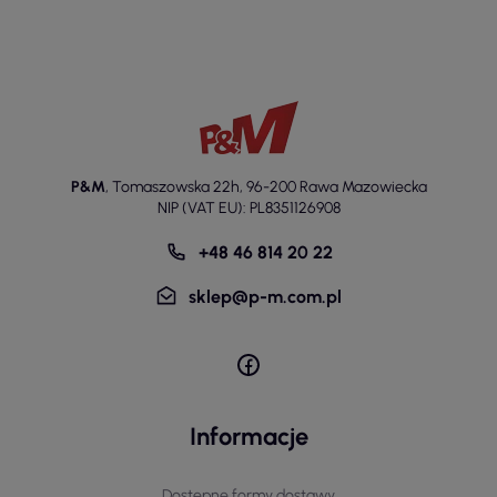
P&M
,
Tomaszowska 22h
,
96-200 Rawa Mazowiecka
NIP (VAT EU): PL8351126908
+48 46 814 20 22
sklep@p-m.com.pl
Informacje
Dostępne formy dostawy