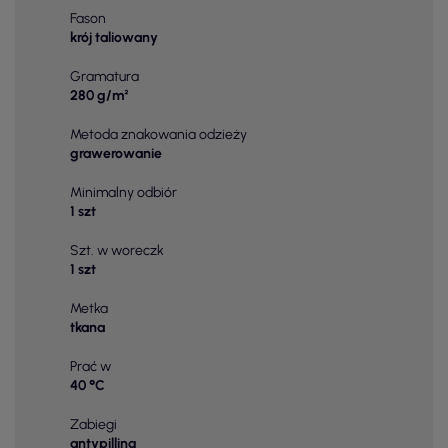
Fason
krój taliowany
Gramatura
280 g/m²
Metoda znakowania odzieży
grawerowanie
Minimalny odbiór
1 szt
Szt. w woreczk
1 szt
Metka
tkana
Prać w
40 °C
Zabiegi
antypilling