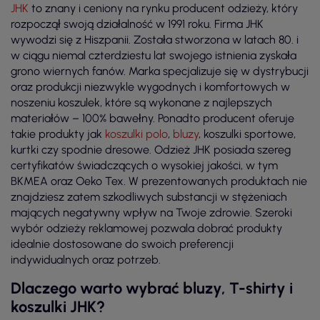
JHK
to znany i ceniony na rynku producent odzieży, który
rozpoczął swoją działalność w 1991 roku. Firma JHK
wywodzi się z Hiszpanii. Została stworzona w latach 80. i
w ciągu niemal czterdziestu lat swojego istnienia zyskała
grono wiernych fanów. Marka specjalizuje się w dystrybucji
oraz produkcji niezwykle wygodnych i komfortowych w
noszeniu koszulek, które są wykonane z najlepszych
materiałów – 100% bawełny. Ponadto producent oferuje
takie produkty jak
koszulki polo
,
bluzy
, koszulki sportowe,
kurtki czy spodnie dresowe. Odzież JHK posiada szereg
certyfikatów świadczących o wysokiej jakości, w tym
BKMEA oraz Oeko Tex. W prezentowanych produktach nie
znajdziesz zatem szkodliwych substancji w stężeniach
mających negatywny wpływ na Twoje zdrowie. Szeroki
wybór odzieży reklamowej pozwala dobrać produkty
idealnie dostosowane do swoich preferencji
indywidualnych oraz potrzeb.
Dlaczego warto wybrać bluzy, T-shirty i
koszulki JHK?