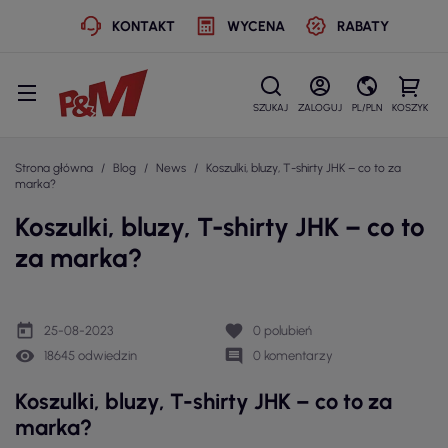
KONTAKT
WYCENA
RABATY
SZUKAJ
ZALOGUJ
PL/PLN
KOSZYK
Strona główna
Blog
News
Koszulki, bluzy, T-shirty JHK – co to za
marka?
Koszulki, bluzy, T-shirty JHK – co to
za marka?
today
favorite
25-08-2023
0
polubień
remove_red_eye
comment
18645 odwiedzin
0 komentarzy
Koszulki, bluzy, T-shirty JHK – co to za
marka?