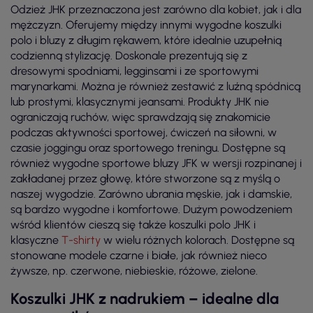
Odzież JHK przeznaczona jest zarówno dla kobiet, jak i dla
mężczyzn. Oferujemy między innymi wygodne koszulki
polo i bluzy z długim rękawem, które idealnie uzupełnią
codzienną stylizację. Doskonale prezentują się z
dresowymi spodniami, legginsami i ze sportowymi
marynarkami. Można je również zestawić z luźną spódnicą
lub prostymi, klasycznymi jeansami. Produkty JHK nie
ograniczają ruchów, więc sprawdzają się znakomicie
podczas aktywności sportowej, ćwiczeń na siłowni, w
czasie joggingu oraz sportowego treningu. Dostępne są
również wygodne sportowe bluzy JFK w wersji rozpinanej i
zakładanej przez głowę, które stworzone są z myślą o
naszej wygodzie. Zarówno ubrania męskie, jak i damskie,
są bardzo wygodne i komfortowe. Dużym powodzeniem
wśród klientów cieszą się także koszulki polo JHK i
klasyczne
T-shirty
w wielu różnych kolorach. Dostępne są
stonowane modele czarne i białe, jak również nieco
żywsze, np. czerwone, niebieskie, różowe, zielone.
Koszulki JHK z nadrukiem – idealne dla