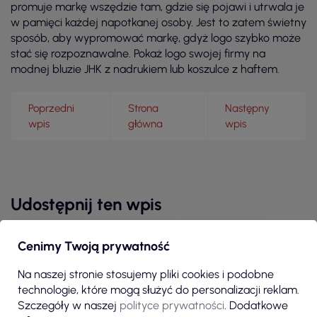
promuje markę wszędzie tam, gdzie się pojawi i utrwala je
w pamięci każdej napotkanej osoby. Jest to zatem świetny
sposób, aby wypromować markę, gdyż logo szybko może
stać się rozpoznawalne. Pokaż logo swojej firmy na
modnej bluzie JHK z nadrukiem lub koszulce z haftem.
Poprzedni
Strona
Następny
wpis
główna
wpis
Udostępnij ten wpis
TWITTER
FACEBOOK
PINTEREST
Cenimy Twoją prywatność
Na naszej stronie stosujemy pliki cookies i podobne
technologie, które mogą służyć do personalizacji reklam.
Szczegóły w naszej
polityce prywatności
. Dodatkowe