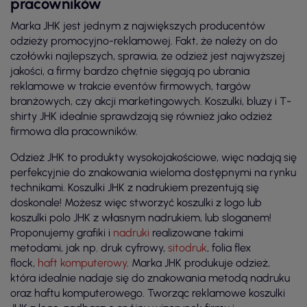
pracowników
Marka JHK jest jednym z największych producentów
odzieży promocyjno-reklamowej. Fakt, że należy on do
czołówki najlepszych, sprawia, że odzież jest najwyższej
jakości, a firmy bardzo chętnie sięgają po ubrania
reklamowe w trakcie eventów firmowych, targów
branżowych, czy akcji marketingowych. Koszulki, bluzy i T-
shirty JHK idealnie sprawdzają się również jako odzież
firmowa dla pracowników.
Odzież JHK to produkty wysokojakościowe, więc nadają się
perfekcyjnie do znakowania wieloma dostępnymi na rynku
technikami. Koszulki JHK z nadrukiem prezentują się
doskonale! Możesz więc stworzyć koszulki z logo lub
koszulki polo JHK z własnym nadrukiem, lub sloganem!
Proponujemy grafiki i
nadruki
realizowane takimi
metodami, jak np. druk cyfrowy,
sitodruk
, folia flex
flock,
haft komputerowy
. Marka JHK produkuje odzież,
która idealnie nadaje się do znakowania metodą nadruku
oraz haftu komputerowego. Tworząc reklamowe koszulki