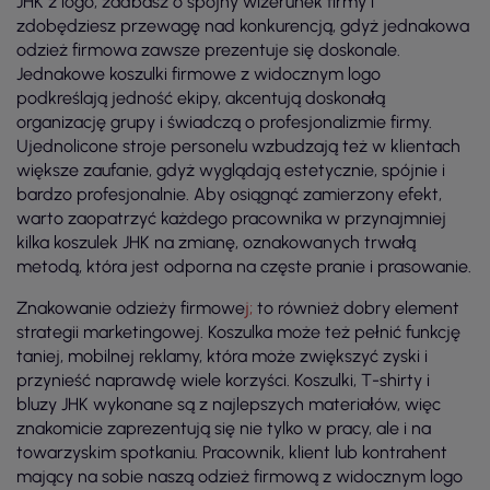
JHK z logo, zadbasz o spójny wizerunek firmy i
zdobędziesz przewagę nad konkurencją, gdyż jednakowa
odzież firmowa zawsze prezentuje się doskonale.
Jednakowe koszulki firmowe z widocznym logo
podkreślają jedność ekipy, akcentują doskonałą
organizację grupy i świadczą o profesjonalizmie firmy.
Ujednolicone stroje personelu wzbudzają też w klientach
większe zaufanie, gdyż wyglądają estetycznie, spójnie i
bardzo profesjonalnie. Aby osiągnąć zamierzony efekt,
warto zaopatrzyć każdego pracownika w przynajmniej
kilka koszulek JHK na zmianę, oznakowanych trwałą
metodą, która jest odporna na częste pranie i prasowanie.
Znakowanie odzieży firmowe
j;
to również dobry element
strategii marketingowej. Koszulka może też pełnić funkcję
taniej, mobilnej reklamy, która może zwiększyć zyski i
przynieść naprawdę wiele korzyści. Koszulki, T-shirty i
bluzy JHK wykonane są z najlepszych materiałów, więc
znakomicie zaprezentują się nie tylko w pracy, ale i na
towarzyskim spotkaniu. Pracownik, klient lub kontrahent
mający na sobie naszą odzież firmową z widocznym logo