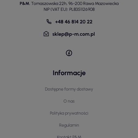
P&M
,
Tomaszowska 22h
,
96-200 Rawa Mazowiecka
NIP (VAT EU): PL8351126908
+48 46 814 20 22
sklep@p-m.com.pl
Informacje
Dostępne formy dostawy
O nas
Polityka prywatności
Regulamin
Kontakt P&M