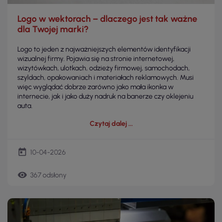
Logo w wektorach – dlaczego jest tak ważne
dla Twojej marki?
Logo to jeden z najważniejszych elementów identyfikacji
wizualnej firmy. Pojawia się na stronie internetowej,
wizytówkach, ulotkach, odzieży firmowej, samochodach,
szyldach, opakowaniach i materiałach reklamowych. Musi
więc wyglądać dobrze zarówno jako mała ikonka w
internecie, jak i jako duży nadruk na banerze czy oklejeniu
auta.
Czytaj dalej
today
10-04-2026
remove_red_eye
367 odsłony