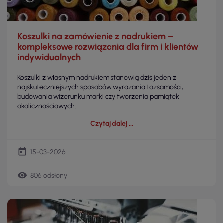
Koszulki na zamówienie z nadrukiem –
kompleksowe rozwiązania dla firm i klientów
indywidualnych
Koszulki z własnym nadrukiem stanowią dziś jeden z
najskuteczniejszych sposobów wyrażania tożsamości,
budowania wizerunku marki czy tworzenia pamiątek
okolicznościowych.
Czytaj dalej
today
15-03-2026
remove_red_eye
806 odsłony