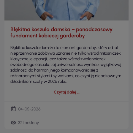
Błękitna koszula damska – ponadczasowy
fundament kobiecej garderoby
Błękitna koszula damska to element garderoby, który od lat
nieprzerwanie zdobywa uznanie nie tylko wśród miłośniczek
klasycznej elegancji, lecz także wśród zwolenniczek
swobodnego casualu. Jej uniwersalność wynika z wyjątkowej
zdolności do harmonijnego komponowania się z
różnorodnymi stylami i sylwetkami, co czyni ją nieodzownym
składnikiem szafy w 2026 roku.
Czytaj dalej
today
04-05-2026
remove_red_eye
321 odsłony