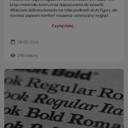
kroju, materiału, koloru oraz dopasowania do sylwetki.
Właściwie dobrana koszula nie tylko podkreśli atuty figury, ale
również zapewni komfort noszenia i estetyczny wygląd.
Czytaj dalej
today
08-05-2026
remove_red_eye
298 odsłony