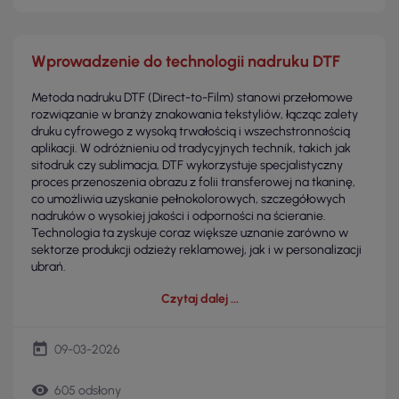
Wprowadzenie do technologii nadruku DTF
Metoda nadruku DTF (Direct-to-Film) stanowi przełomowe
rozwiązanie w branży znakowania tekstyliów, łącząc zalety
druku cyfrowego z wysoką trwałością i wszechstronnością
aplikacji. W odróżnieniu od tradycyjnych technik, takich jak
sitodruk czy sublimacja, DTF wykorzystuje specjalistyczny
proces przenoszenia obrazu z folii transferowej na tkaninę,
co umożliwia uzyskanie pełnokolorowych, szczegółowych
nadruków o wysokiej jakości i odporności na ścieranie.
Technologia ta zyskuje coraz większe uznanie zarówno w
sektorze produkcji odzieży reklamowej, jak i w personalizacji
ubrań.
Czytaj dalej
today
09-03-2026
remove_red_eye
605 odsłony