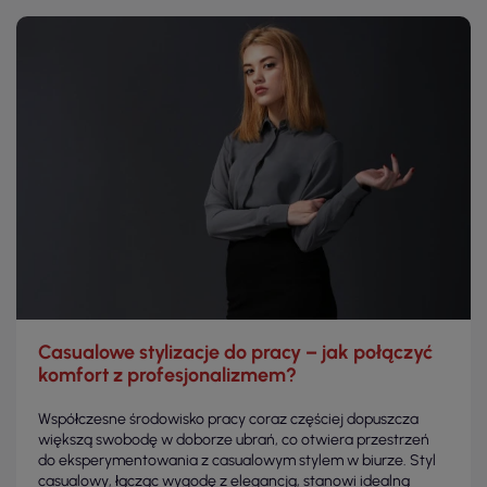
Casualowe stylizacje do pracy – jak połączyć
komfort z profesjonalizmem?
Współczesne środowisko pracy coraz częściej dopuszcza
większą swobodę w doborze ubrań, co otwiera przestrzeń
do eksperymentowania z casualowym stylem w biurze. Styl
casualowy, łącząc wygodę z elegancją, stanowi idealną