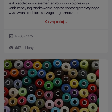
jest nieodzownym elementem budowania przewagi
konkurencyjnej, znakowanie logo za pomocą precyzyjnego
wyszywania nabiera szczególnego znaczenia.
Czytaj dalej
today
16-03-2026
remove_red_eye
557 odsłony