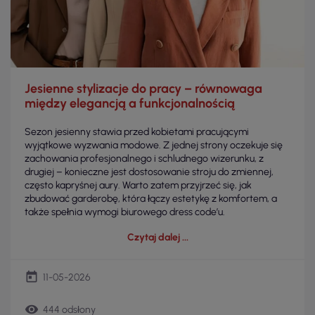
Jesienne stylizacje do pracy – równowaga
między elegancją a funkcjonalnością
Sezon jesienny stawia przed kobietami pracującymi
wyjątkowe wyzwania modowe. Z jednej strony oczekuje się
zachowania profesjonalnego i schludnego wizerunku, z
drugiej – konieczne jest dostosowanie stroju do zmiennej,
często kapryśnej aury. Warto zatem przyjrzeć się, jak
zbudować garderobę, która łączy estetykę z komfortem, a
także spełnia wymogi biurowego dress code’u.
Czytaj dalej
today
11-05-2026
remove_red_eye
444 odsłony