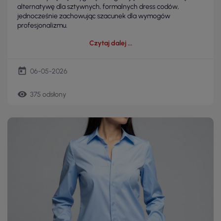
alternatywę dla sztywnych, formalnych dress codów,
jednocześnie zachowując szacunek dla wymogów
profesjonalizmu.
Czytaj dalej
today
06-05-2026
remove_red_eye
375 odsłony