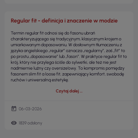
Regular fit - definicja i znaczenie w modzie
Termin regular fit odnosi się do fasonu ubrań
charakteryzującego się tradycyjnym, klasycznym krojem o
umiarkowanym dopasowaniu. W dosłownym tłumaczeniu z
języka angielskiego „regular” oznacza „regularny”, zaś „fit” to
po prostu „dopasowanie” lub „fason”. W praktyce regular fit to
krój, który nie przylega ściśle do sylwetki, ale też nie jest
nadmiernie luźny czy oversize’owy. To kompromis pomiędzy
fasonem slim fit a loose fit, zapewniający komfort, swobodę
ruchów i uniwersalną estetykę.
Czytaj dalej
today
06-03-2026
remove_red_eye
1839 odsłony