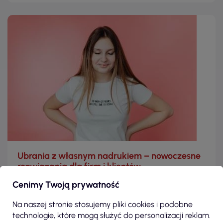
Ubrania z własnym nadrukiem – nowoczesne
rozwiązania dla firm i klientów
indywidualnych
Cenimy Twoją prywatność
Personalizacja odzieży poprzez nadruki stanowi dziś
Na naszej stronie stosujemy pliki cookies i podobne
kluczowy element zarówno strategii marketingowej
technologie, które mogą służyć do personalizacji reklam.
przedsiębiorstw, jak i sposobu wyrażania indywidualności