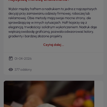
Wybór między haftem a nadrukiem to jedna z najczęstszych
decyzji przy zamawianiu odzieży firmowej, roboczej lub
reklamowej. Obie metody mają swoje mocne strony, ale
sprawdzają się w innych sytuacjach. Haft kojarzy się z
elegancją, trwałością i solidnym wykończeniem. Nadruk daje
większą swobodę graficzną, pozwala odwzorować kolory,
gradienty i bardziej złożone projekty.
Czytaj dalej
today
01-04-2026
remove_red_eye
377 odsłony