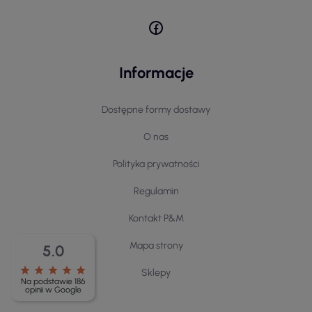
Informacje
Dostępne formy dostawy
O nas
Polityka prywatności
Regulamin
Kontakt P&M
Mapa strony
5.0
star
star
star
star
star
Sklepy
Na podstawie 186
opinii w Google