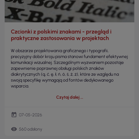
Czcionki z polskimi znakami - przegląd i
praktyczne zastosowania w projektach
W obszarze projektowania graficznego i typografii,
precyzyjny dobór kroju pisma stanowi fundament efektywnej
komunikacji wizualnej. Szczególnym wyzwaniem pozostaje
zapewnienie poprawnej obsługi polskich znaków
diakrytycznych (ą, ć, ę, ł, ń, ó, ś, ź, ż), które ze względu na
swoją specyfikę wymagają od fontów dedykowanego
wsparcia.
Czytaj dalej
today
07-05-2026
remove_red_eye
560 odsłony