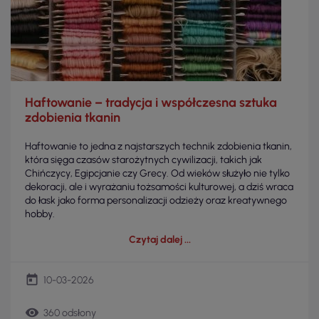
Haftowanie – tradycja i współczesna sztuka
zdobienia tkanin
Haftowanie to jedna z najstarszych technik zdobienia tkanin,
która sięga czasów starożytnych cywilizacji, takich jak
Chińczycy, Egipcjanie czy Grecy. Od wieków służyło nie tylko
dekoracji, ale i wyrażaniu tożsamości kulturowej, a dziś wraca
do łask jako forma personalizacji odzieży oraz kreatywnego
hobby.
Czytaj dalej
today
10-03-2026
remove_red_eye
360 odsłony