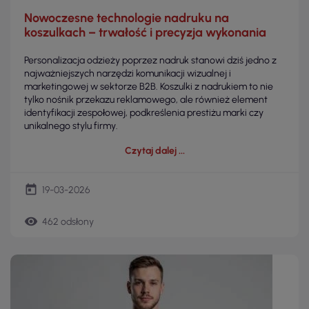
Nowoczesne technologie nadruku na
koszulkach – trwałość i precyzja wykonania
Personalizacja odzieży poprzez nadruk stanowi dziś jedno z
najważniejszych narzędzi komunikacji wizualnej i
marketingowej w sektorze B2B. Koszulki z nadrukiem to nie
tylko nośnik przekazu reklamowego, ale również element
identyfikacji zespołowej, podkreślenia prestiżu marki czy
unikalnego stylu firmy.
Czytaj dalej
today
19-03-2026
remove_red_eye
462 odsłony