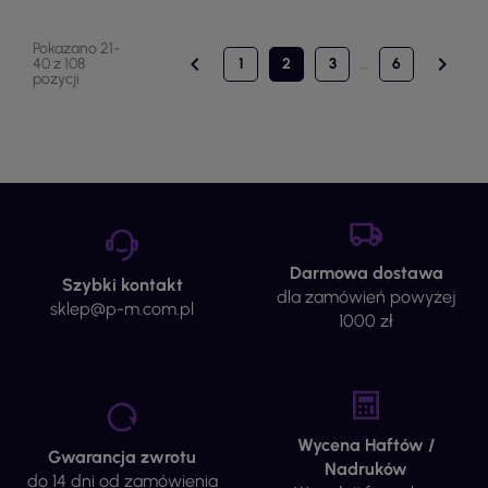
Pokazano 21-


40 z 108
1
2
3
…
6
pozycji
Darmowa dostawa
Szybki kontakt
dla zamówień powyżej
sklep@p-m.com.pl
1000 zł
Wycena Haftów /
Gwarancja zwrotu
Nadruków
do 14 dni od zamówienia