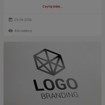
Czytaj dalej
today
23-04-2026
remove_red_eye
406 odsłony