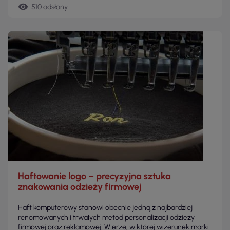
remove_red_eye
510 odsłony
Haftowanie logo – precyzyjna sztuka
znakowania odzieży firmowej
Haft komputerowy stanowi obecnie jedną z najbardziej
renomowanych i trwałych metod personalizacji odzieży
firmowej oraz reklamowej. W erze, w której wizerunek marki