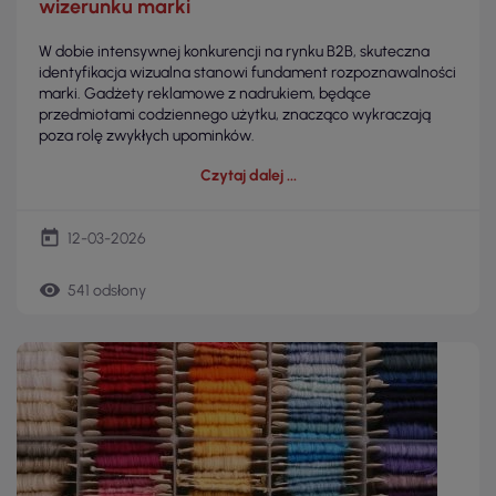
wizerunku marki
W dobie intensywnej konkurencji na rynku B2B, skuteczna
identyfikacja wizualna stanowi fundament rozpoznawalności
marki. Gadżety reklamowe z nadrukiem, będące
przedmiotami codziennego użytku, znacząco wykraczają
poza rolę zwykłych upominków.
Czytaj dalej
today
12-03-2026
remove_red_eye
541 odsłony