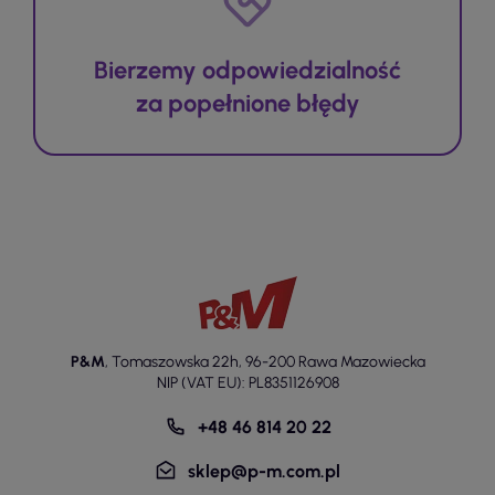
Bierzemy odpowiedzialność
za popełnione błędy
P&M
,
Tomaszowska 22h
,
96-200 Rawa Mazowiecka
NIP (VAT EU): PL8351126908
+48 46 814 20 22
sklep@p-m.com.pl