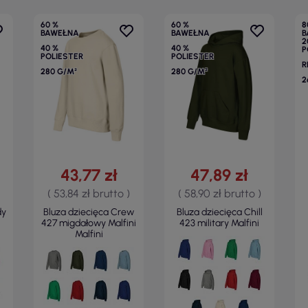
60 %
60 %
8
BAWEŁNA
BAWEŁNA
B
2
40 %
40 %
P
POLIESTER
POLIESTER
R
280 G/M²
280 G/M²
2
43,77 zł
47,89 zł
( 53,84 zł brutto )
( 58,90 zł brutto )
dy
Bluza dziecięca Crew
Bluza dziecięca Chill
427 migdałowy Malfini
423 military Malfini
Malfini