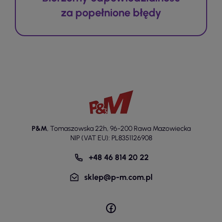
za popełnione błędy
P&M
,
Tomaszowska 22h
,
96-200 Rawa Mazowiecka
NIP (VAT EU): PL8351126908
+48 46 814 20 22
sklep@p-m.com.pl