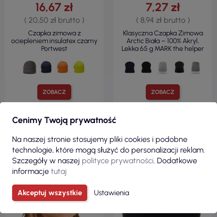
16,67 zł
7,27 zł
( 20,50 zł brutto )
( 8,94 zł brutto )
Czapka zimowa z
Klasyczna Czapka Zimowa
ociepleniem insulatex czarny
Arctic Biała – 100% Akryl,
Portwest
Lekka 65 g MARK the helper
ZOBACZ
ZOBACZ
Cenimy Twoją prywatność
Na naszej stronie stosujemy pliki cookies i podobne
technologie, które mogą służyć do personalizacji reklam.
Szczegóły w naszej
polityce prywatności
. Dodatkowe
informacje
tutaj
Akceptuj wszystkie
Ustawienia