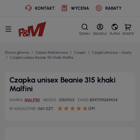
KONTAKT
WYCENA
RABATY
SZUKAJ
ZALOGUJ
PL/PLN
KOSZYK
Strona główna
Odzież Reklamowa
Czapki
Czapki zimowe - chusty
Czapka unisex Beanie 315 khaki Malfini
Czapka unisex Beanie 315 khaki
Malfini
MARKA
MALFINI
INDEKS
31509XX
EAN13
8591729269424
(24)
W MAGAZYNIE
1160 SZT.