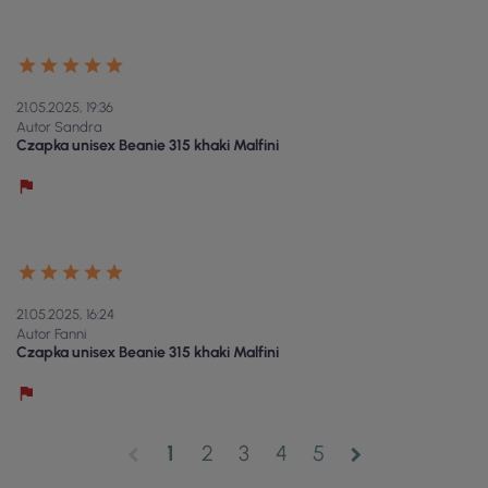
21.05.2025, 19:36
Autor Sandra
Czapka unisex Beanie 315 khaki Malfini
21.05.2025, 16:24
Autor Fanni
Czapka unisex Beanie 315 khaki Malfini
1
2
3
4
5
chevron_left
chevron_right