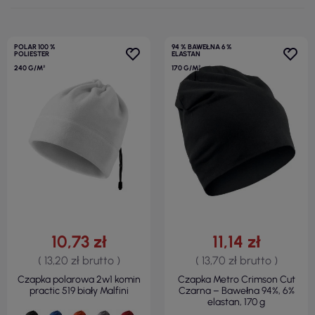
POLAR 100 %
94 % BAWEŁNA 6 %
POLIESTER
ELASTAN
240 G/M²
170 G/M²
10,73 zł
11,14 zł
( 13,20 zł brutto )
( 13,70 zł brutto )
Czapka polarowa 2w1 komin
Czapka Metro Crimson Cut
practic 519 biały Malfini
Czarna – Bawełna 94%, 6%
elastan, 170 g