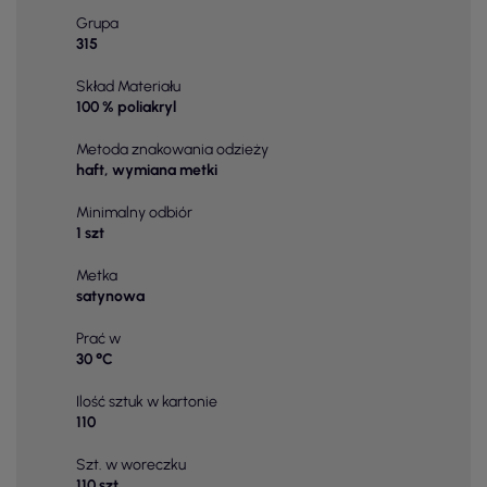
Grupa
315
Skład Materiału
100 % poliakryl
Metoda znakowania odzieży
haft, wymiana metki
Minimalny odbiór
1 szt
Metka
satynowa
Prać w
30 °C
Ilość sztuk w kartonie
110
Szt. w woreczku
110 szt