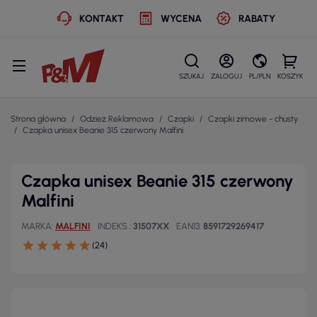
KONTAKT
WYCENA
RABATY
SZUKAJ
ZALOGUJ
PL/PLN
KOSZYK
Strona główna
Odzież Reklamowa
Czapki
Czapki zimowe - chusty
Czapka unisex Beanie 315 czerwony Malfini
Czapka unisex Beanie 315 czerwony
Malfini
MARKA
MALFINI
INDEKS
31507XX
EAN13
8591729269417
(24)