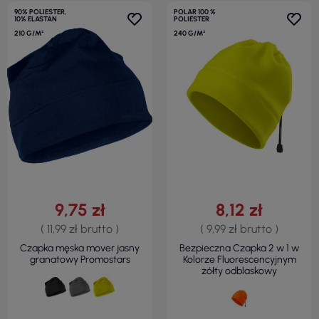
90% POLIESTER,
POLAR 100 %
10% ELASTAN
POLIESTER
210 G/M²
240 G/M²
9,75 zł
8,12 zł
( 11,99 zł brutto )
( 9,99 zł brutto )
Czapka męska mover jasny
Bezpieczna Czapka 2 w 1 w
granatowy Promostars
Kolorze Fluorescencyjnym
żółty odblaskowy