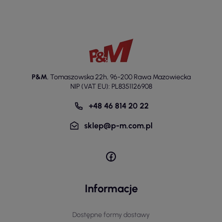
P&M
,
Tomaszowska 22h
,
96-200 Rawa Mazowiecka
NIP (VAT EU): PL8351126908
+48 46 814 20 22
sklep@p-m.com.pl
Informacje
Dostępne formy dostawy