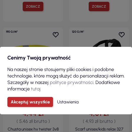
ZOBACZ
ZOBACZ
190 G/M²
120 G/M²
Cenimy Twoją prywatność
Na naszej stronie stosujemy pliki cookies i podobne
technologie, które mogą służyć do personalizacji reklam.
Szczegóły w naszej
polityce prywatności
. Dodatkowe
informacje
tutaj
Akceptuj wszystkie
Ustawienia
4,44 zł
4,01 zł
( 5,46 zł brutto )
( 4,93 zł brutto )
Chusta unisex hv twister 3v8
Scarf unisex/kids relax 327