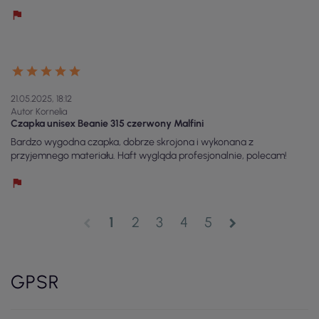
21.05.2025, 18:12
Autor Kornelia
Czapka unisex Beanie 315 czerwony Malfini
Bardzo wygodna czapka, dobrze skrojona i wykonana z
przyjemnego materiału. Haft wygląda profesjonalnie, polecam!
1
2
3
4
5
chevron_left
chevron_right
GPSR