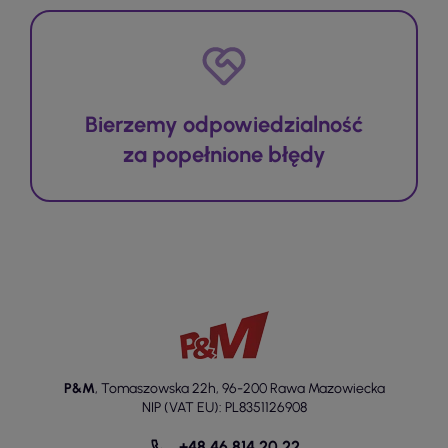
Bierzemy odpowiedzialność
za popełnione błędy
P&M
,
Tomaszowska 22h
,
96-200 Rawa Mazowiecka
NIP (VAT EU): PL8351126908
+48 46 814 20 22