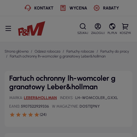
KONTAKT
WYCENA
RABATY
SZUKAJ
ZALOGUJ
PL/PLN
KOSZYK
Strona główna
Odzież robocza
Fartuchy robocze
Fartuchy do pracy
Fartuch ochronny lh-womcoler g granatowy Leber&hollman
Fartuch ochronny lh-womcoler g
granatowy Leber&hollman
MARKA
LEBER&HOLLMAN
INDEKS
LH-WOMCOLER_GXXL
EAN13
5907522929336
W MAGAZYNIE
DOSTĘPNY
(24)