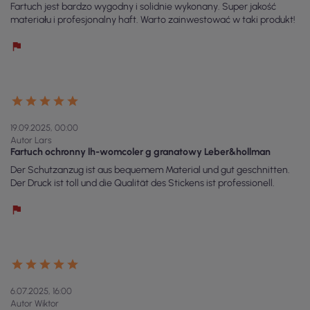
Fartuch jest bardzo wygodny i solidnie wykonany. Super jakość
materiału i profesjonalny haft. Warto zainwestować w taki produkt!
19.09.2025, 00:00
Autor Lars
Fartuch ochronny lh-womcoler g granatowy Leber&hollman
Der Schutzanzug ist aus bequemem Material und gut geschnitten.
Der Druck ist toll und die Qualität des Stickens ist professionell.
6.07.2025, 16:00
Autor Wiktor