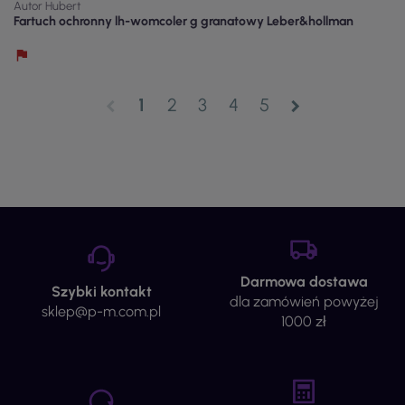
Autor Hubert
Fartuch ochronny lh-womcoler g granatowy Leber&hollman
1
2
3
4
5
chevron_left
chevron_right
Darmowa dostawa
Szybki kontakt
dla zamówień powyżej
sklep@p-m.com.pl
1000 zł