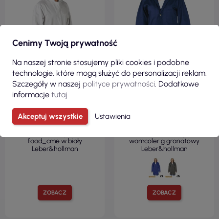
Cenimy Twoją prywatność
Na naszej stronie stosujemy pliki cookies i podobne
technologie, które mogą służyć do personalizacji reklam.
Szczegóły w naszej
polityce prywatności
. Dodatkowe
informacje
tutaj
66,57 zł
107,25 zł
Akceptuj wszystkie
Ustawienia
( 81,89 zł brutto )
( 131,92 zł brutto )
Fartuch ochronny męski lh-
Fartuch ochronny lh-
food_cme w biały
womcoler g granatowy
Leber&hollman
Leber&hollman
ZOBACZ
ZOBACZ