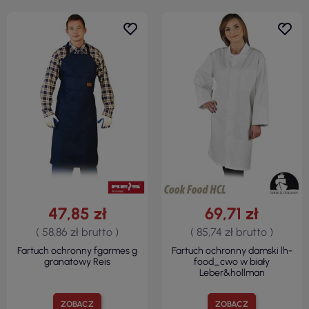
47,85 zł
69,71 zł
( 58,86 zł brutto )
( 85,74 zł brutto )
Fartuch ochronny fgarmes g
Fartuch ochronny damski lh-
granatowy Reis
food_cwo w biały
Leber&hollman
ZOBACZ
ZOBACZ