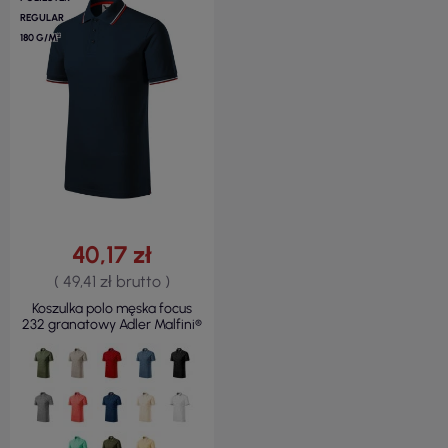
REGULAR
180 G/M²
40,17 zł
( 49,41 zł brutto )
Koszulka polo męska focus
232 granatowy Adler Malfini®