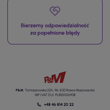
Bierzemy odpowiedzialność
za popełnione błędy
P&M
,
Tomaszowska 22h
,
96-200 Rawa Mazowiecka
NIP (VAT EU): PL8351126908
+48 46 814 20 22