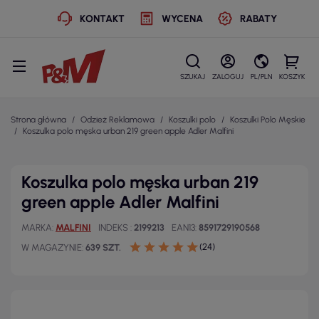
KONTAKT
WYCENA
RABATY
SZUKAJ
ZALOGUJ
PL/PLN
KOSZYK
Strona główna
Odzież Reklamowa
Koszulki polo
Koszulki Polo Męskie
Koszulka polo męska urban 219 green apple Adler Malfini
Koszulka polo męska urban 219
green apple Adler Malfini
MARKA
MALFINI
INDEKS
2199213
EAN13
8591729190568
(24)
W MAGAZYNIE
639 SZT.