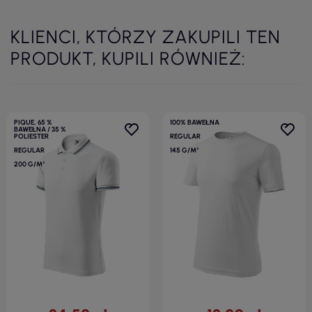
KLIENCI, KTÓRZY ZAKUPILI TEN
PRODUKT, KUPILI RÓWNIEŻ:
PIQUE, 65 %
100% BAWEŁNA
BAWEŁNA / 35 %
POLIESTER
REGULAR
REGULAR
145 G/M²
200 G/M²