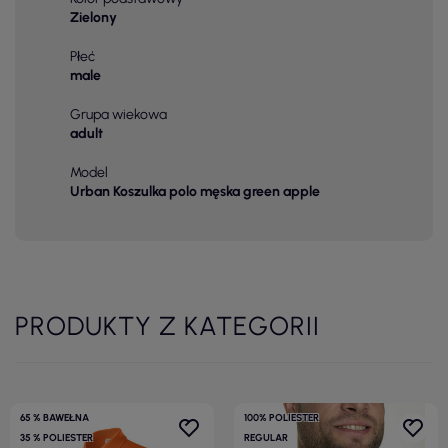
Zielony
Płeć
male
Grupa wiekowa
adult
Model
Urban Koszulka polo męska green apple
PRODUKTY Z KATEGORII
65 % BAWEŁNA
100% POLIESTER
35 % POLIESTER
REGULAR