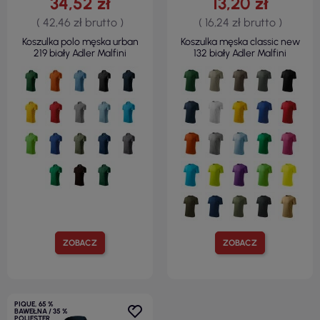
34,52 zł
13,20 zł
( 42,46 zł brutto )
( 16,24 zł brutto )
Koszulka polo męska urban
Koszulka męska classic new
219 biały Adler Malfini
132 biały Adler Malfini
ZOBACZ
ZOBACZ
PIQUE, 65 %
BAWEŁNA / 35 %
POLIESTER