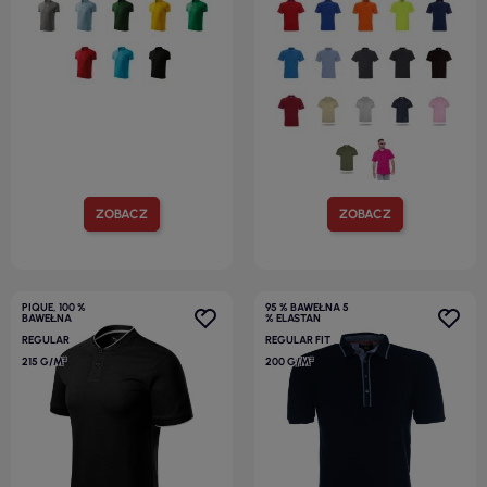
ZOBACZ
ZOBACZ
PIQUE, 100 %
95 % BAWEŁNA 5
BAWEŁNA
% ELASTAN
REGULAR
REGULAR FIT
215 G/M²
200 G/M²