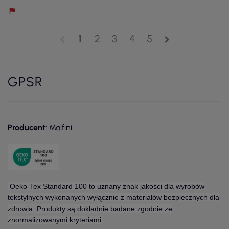
1
2
3
4
5
chevron_left
chevron_right
GPSR
Producent
: Malfini
Oeko-Tex Standard 100 to uznany znak jakości dla wyrobów
tekstylnych wykonanych wyłącznie z materiałów bezpiecznych dla
zdrowia. Produkty są dokładnie badane zgodnie ze
znormalizowanymi kryteriami.