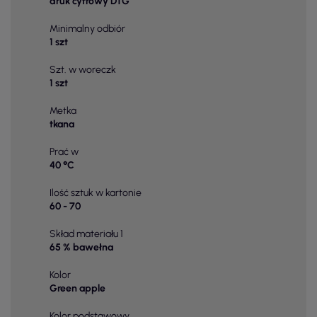
druk cyfrowy DTG
Minimalny odbiór
1 szt
Szt. w woreczk
1 szt
Metka
tkana
Prać w
40 °C
Ilość sztuk w kartonie
60 - 70
Skład materiału 1
65 % bawełna
Kolor
Green apple
Kolor podstawowy