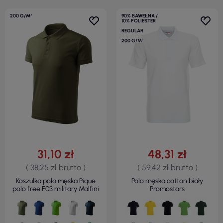
200 G/M²
90% BAWEŁNA /
10% POLIESTER
REGULAR
200 G/M²
31,10 zł
48,31 zł
( 38,25 zł brutto )
( 59,42 zł brutto )
Koszulka polo męska Pique
Polo męska cotton biały
polo free F03 military Malfini
Promostars