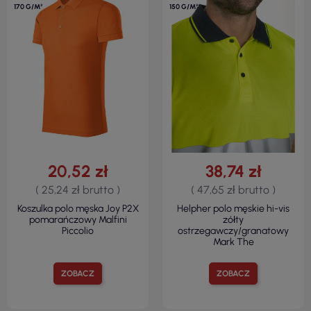
170 G/M²
150 G/M²
20,52 zł
38,74 zł
( 25,24 zł brutto )
( 47,65 zł brutto )
Koszulka polo męska Joy P2X
Helpher polo męskie hi-vis
pomarańczowy Malfini
zółty
Piccolio
ostrzegawczy/granatowy
Mark The
ZOBACZ
ZOBACZ