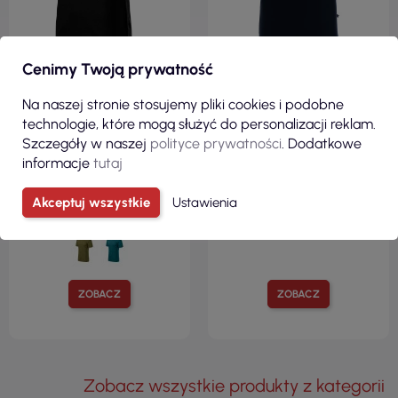
Cenimy Twoją prywatność
68,32 zł
57,00 zł
Na naszej stronie stosujemy pliki cookies i podobne
( 84,03 zł brutto )
( 70,11 zł brutto )
technologie, które mogą służyć do personalizacji reklam.
Szczegóły w naszej
polityce prywatności
. Dodatkowe
Diamond 273 czarna
Polo męska visitor granatowy
premium koszulka polo męska
Promostars
informacje
tutaj
Malfini
Akceptuj wszystkie
Ustawienia
ZOBACZ
ZOBACZ
Zobacz wszystkie produkty z kategorii