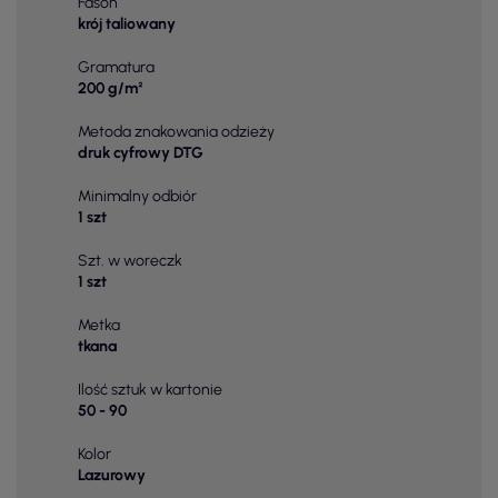
Fason
krój taliowany
Gramatura
200 g/m²
Metoda znakowania odzieży
druk cyfrowy DTG
Minimalny odbiór
1 szt
Szt. w woreczk
1 szt
Metka
tkana
Ilość sztuk w kartonie
50 - 90
Kolor
Lazurowy