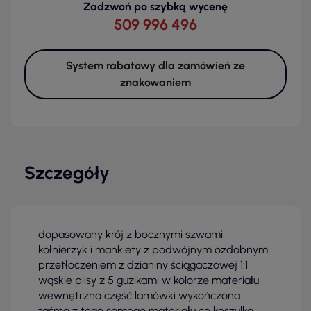
Zadzwoń po szybką wycenę
509 996 496
System rabatowy dla zamówień ze
znakowaniem
Szczegóły
dopasowany krój z bocznymi szwami
kołnierzyk i mankiety z podwójnym ozdobnym
przetłoczeniem z dzianiny ściągaczowej 1:1
wąskie plisy z 5 guzikami w kolorze materiału
wewnętrzna część lamówki wykończona
taśmą z tego samego materiału co koszulka