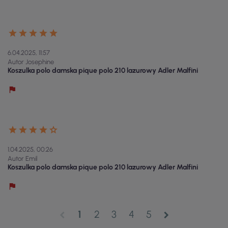
6.04.2025, 11:57
Autor Josephine
Koszulka polo damska pique polo 210 lazurowy Adler Malfini
1.04.2025, 00:26
Autor Emil
Koszulka polo damska pique polo 210 lazurowy Adler Malfini
1
2
3
4
5
chevron_left
chevron_right