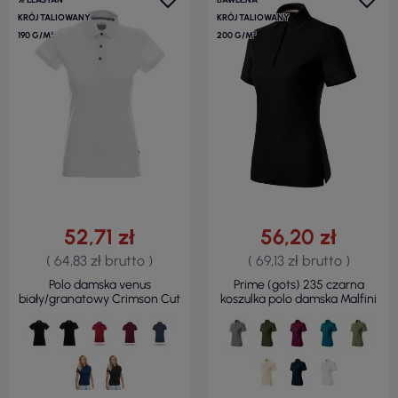
KRÓJ TALIOWANY
KRÓJ TALIOWANY
190 G/M²
200 G/M²
52,71 zł
56,20 zł
( 64,83 zł brutto )
( 69,13 zł brutto )
Polo damska venus
Prime (gots) 235 czarna
biały/granatowy Crimson Cut
koszulka polo damska Malfini