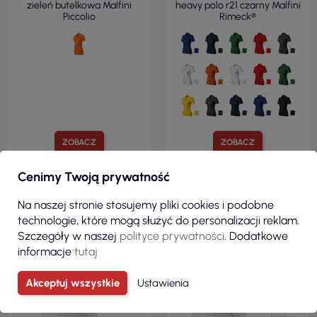
zieleń butelkowa Malfini
heavy polo r21 czarny Malfini
Piccolio
Rimeck®
ZOBACZ
ZOBACZ
Cenimy Twoją prywatność
PIQUE, 100 %
PIQUE, 100 %
Na naszej stronie stosujemy pliki cookies i podobne
BAWEŁNA
BAWEŁNA
technologie, które mogą służyć do personalizacji reklam.
KRÓJ TALIOWANY
KRÓJ TALIOWANY
Szczegóły w naszej
polityce prywatności
. Dodatkowe
220 G/M²
170 G/M²
informacje
tutaj
Akceptuj wszystkie
Ustawienia