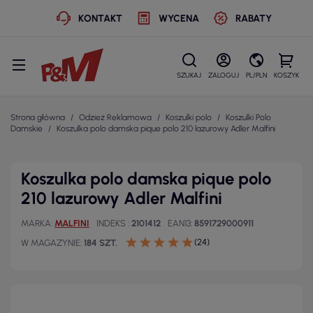
KONTAKT
WYCENA
RABATY
SZUKAJ
ZALOGUJ
PL/PLN
KOSZYK
Strona główna
Odzież Reklamowa
Koszulki polo
Koszulki Polo
Damskie
Koszulka polo damska pique polo 210 lazurowy Adler Malfini
Koszulka polo damska pique polo
210 lazurowy Adler Malfini
MARKA
MALFINI
INDEKS
2101412
EAN13
8591729000911
(24)
W MAGAZYNIE
184 SZT.