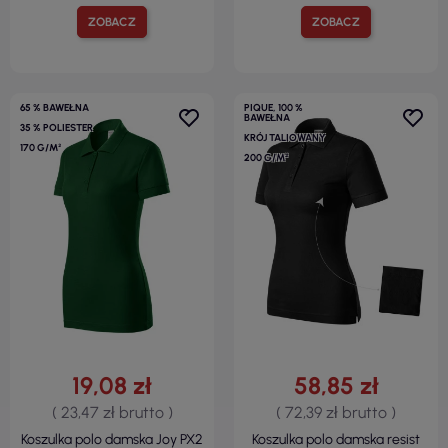
ZOBACZ
ZOBACZ
65 % BAWEŁNA
PIQUE, 100 %
BAWEŁNA
35 % POLIESTER
KRÓJ TALIOWANY
170 G/M²
200 G/M²
19,08 zł
58,85 zł
( 23,47 zł brutto )
( 72,39 zł brutto )
Koszulka polo damska Joy PX2
Koszulka polo damska resist