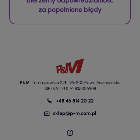
Bierzemy odpowiedzialność
za popełnione błędy
P&M
,
Tomaszowska 22h
,
96-200 Rawa Mazowiecka
NIP (VAT EU): PL8351126908
+48 46 814 20 22
sklep@p-m.com.pl