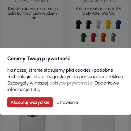
( 29,52 zł brutto )
( 18,44 zł brutto )
Koszulka damska sublimacja
Koszulka unisex classic 101
subli burn out biały wydajny
biały Adler Malfini
Jhk
ZOBACZ
ZOBACZ
Cenimy Twoją prywatność
Na naszej stronie stosujemy pliki cookies i podobne
technologie, które mogą służyć do personalizacji reklam.
100% BAWEŁNA
Szczegóły w naszej
polityce prywatności
. Dodatkowe
REGULAR
informacje
tutaj
160 G/M²
Akceptuj wszystkie
Ustawienia