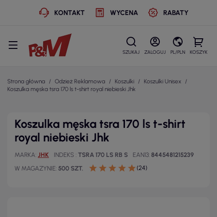
KONTAKT
WYCENA
RABATY
SZUKAJ
ZALOGUJ
PL/PLN
KOSZYK
Strona główna
Odzież Reklamowa
Koszulki
Koszulki Unisex
Koszulka męska tsra 170 ls t-shirt royal niebieski Jhk
Koszulka męska tsra 170 ls t-shirt
royal niebieski Jhk
MARKA
JHK
INDEKS
TSRA 170 LS RB S
EAN13
8445481215239
(24)
W MAGAZYNIE
500 SZT.