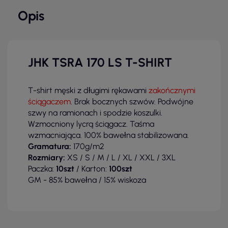
Opis
JHK TSRA 170 LS T-SHIRT
T-shirt męski z długimi rękawami
zakończnymi
ściągaczem
. Brak bocznych szwów. Podwójne
szwy na ramionach i spodzie koszulki.
Wzmocniony lycrą ściągacz. Taśma
wzmacniająca. 100% bawełna stabilizowana.
Gramatura:
170g/m2
Rozmiary:
XS / S / M / L / XL / XXL / 3XL
Paczka:
10szt
/ Karton:
100szt
GM - 85% bawełna / 15% wiskoza