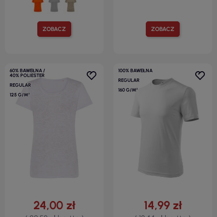
ZOBACZ
ZOBACZ
60% BAWEŁNA /
100% BAWEŁNA
40% POLIESTER
REGULAR
REGULAR
160 G/M²
125 G/M²
24,00 zł
14,99 zł