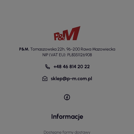
P&M
,
Tomaszowska 22h
,
96-200 Rawa Mazowiecka
NIP (VAT EU): PL8351126908
+48 46 814 20 22
sklep@p-m.com.pl
Informacje
Dostępne formy dostawy