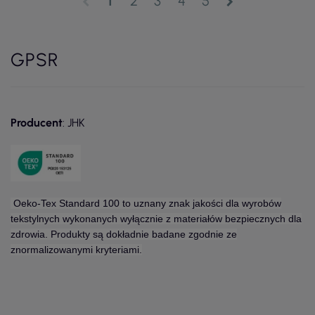
1
2
3
4
5
chevron_left
chevron_right
GPSR
Producent
: JHK
Oeko-Tex Standard 100 to uznany znak jakości dla wyrobów
tekstylnych wykonanych wyłącznie z materiałów bezpiecznych dla
zdrowia. Produkty są dokładnie badane zgodnie ze
znormalizowanymi kryteriami.