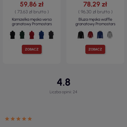
59,86 zł
78,29 zł
( 73,63 zł brutto )
( 96,30 zł brutto )
Kamizelka męska verso
Bluza męska waffle
granatowy Promostars
granatowy Promostars
ZOBACZ
ZOBACZ
4.8
Liczba opinii: 24