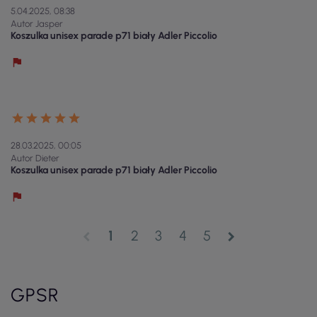
5.04.2025, 08:38
Autor Jasper
Koszulka unisex parade p71 biały Adler Piccolio
28.03.2025, 00:05
Autor Dieter
Koszulka unisex parade p71 biały Adler Piccolio
1
2
3
4
5
chevron_left
chevron_right
GPSR