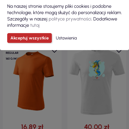
Na naszej stronie stosujemy pliki cookies i podobne
technologie, które mogą służyć do personalizacji reklam.
Szczegóły w naszej
polityce prywatności
. Dodatkowe
ZOBACZ
ZOBACZ
informacje
tutaj
Akceptuj wszystkie
Ustawienia
100% BAWEŁNA
REGULAR
160 G/M²
16,89 zł
40,00 zł