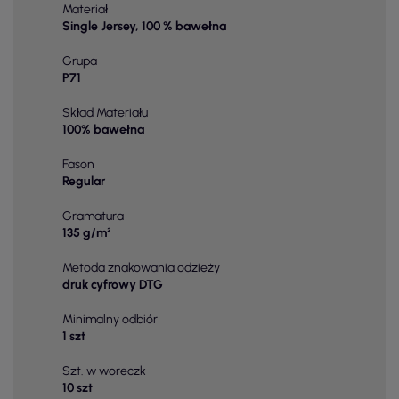
Materiał
Single Jersey, 100 % bawełna
Grupa
P71
Skład Materiału
100% bawełna
Fason
Regular
Gramatura
135 g/m²
Metoda znakowania odzieży
druk cyfrowy DTG
Minimalny odbiór
1 szt
Szt. w woreczk
10 szt