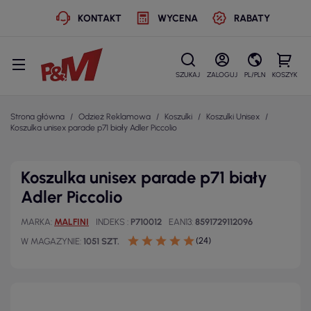
KONTAKT
WYCENA
RABATY
SZUKAJ
ZALOGUJ
PL/PLN
KOSZYK
Strona główna
Odzież Reklamowa
Koszulki
Koszulki Unisex
Koszulka unisex parade p71 biały Adler Piccolio
Koszulka unisex parade p71 biały
Adler Piccolio
MARKA
MALFINI
INDEKS
P710012
EAN13
8591729112096
(24)
W MAGAZYNIE
1051 SZT.