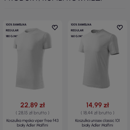
100% BAWEŁNA
100% BAWEŁNA
REGULAR
REGULAR
180 G/M²
160 G/M²
22,89 zł
14,99 zł
( 28,15 zł brutto )
( 18,44 zł brutto )
Koszulka męska viper free f43
Koszulka unisex classic 101
biały Adler Malfini
biały Adler Malfini