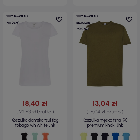
100% BAWEŁNA
100% BAWEŁNA
140 G/M²
REGULAR
190 G/M²
18,40 zł
13,04 zł
( 22,63 zł brutto )
( 16,04 zł brutto )
Koszulka damska tsul tbg
Koszulka męska tsra 190
tobago wh white Jhk
premium khaki Jhk