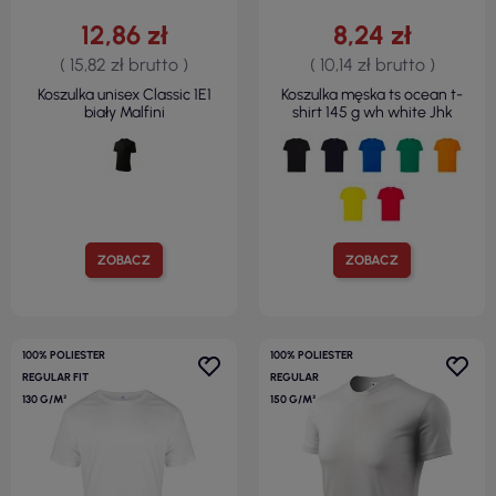
12,86 zł
8,24 zł
( 15,82 zł brutto )
( 10,14 zł brutto )
Koszulka unisex Classic 1E1
Koszulka męska ts ocean t-
biały Malfini
shirt 145 g wh white Jhk
ZOBACZ
ZOBACZ
100% POLIESTER
100% POLIESTER
REGULAR FIT
REGULAR
130 G/M²
150 G/M²