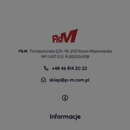
P&M
,
Tomaszowska 22h
,
96-200 Rawa Mazowiecka
NIP (VAT EU): PL8351126908
+48 46 814 20 22
sklep@p-m.com.pl
Informacje