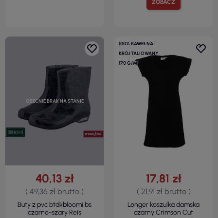
ZOBACZ
100% BAWEŁNA
KRÓJ TALIOWANY
170 G/M²
OBECNIE BRAK NA STANIE
40,13 zł
17,81 zł
( 49,36 zł brutto )
( 21,91 zł brutto )
Buty z pvc btdkbloomi bs
Longer koszulka damska
czarno-szary Reis
czarny Crimson Cut