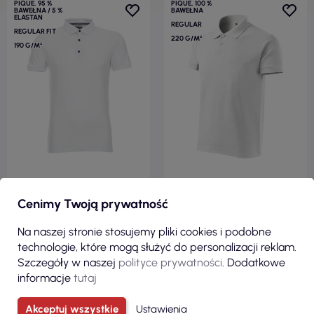
PIQUE, 95 %
PIQUE, 100 %
BAWEŁNA / 5 %
BAWEŁNA
ELASTAN
REGULAR
REGULAR FIT
220 G/M²
190 G/M²
55,57 zł
33,77 zł
Cenimy Twoją prywatność
( 68,35 zł brutto )
( 41,54 zł brutto )
Na naszej stronie stosujemy pliki cookies i podobne
Polo męska mars
Koszulka polo męska cotton
technologie, które mogą służyć do personalizacji reklam.
biały/granatowy Crimson Cut
heavy 215 biały Adler Malfini
Szczegóły w naszej
polityce prywatności
. Dodatkowe
informacje
tutaj
Akceptuj wszystkie
Ustawienia