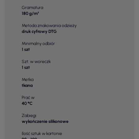
Gramatura
180 g/m²
Metoda znakowania odzieży
druk cyfrowy DTG
Minimalny odbiór
1 szt
Szt. w woreczk
1 szt
Metka
tkana
Prać w
40 °C
Zabiegi
wykończenie silikonowe
Ilość sztuk w kartonie