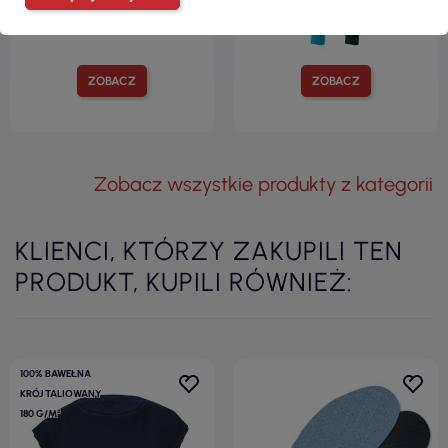
ZOBACZ
ZOBACZ
Zobacz wszystkie produkty z kategorii
KLIENCI, KTÓRZY ZAKUPILI TEN
PRODUKT, KUPILI RÓWNIEŻ:
100% BAWEŁNA
KRÓJ TALIOWANY
180 G/M²