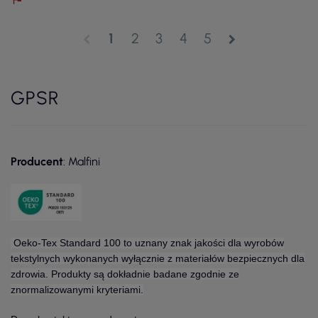
1
2
3
4
5
chevron_left
chevron_right
GPSR
Producent
: Malfini
Oeko-Tex Standard 100 to uznany znak jakości dla wyrobów
tekstylnych wykonanych wyłącznie z materiałów bezpiecznych dla
zdrowia. Produkty są dokładnie badane zgodnie ze
znormalizowanymi kryteriami.