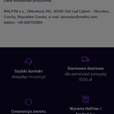
Dane kontaktowe producenta:
MALFINI a.s., Oblouková 391, 40340 Ústí nad Labem - Skorotice,
Czechy, Republika Czeska, e-mail: sprzedaz@malfini.com,
telefon: +48-800702884
Darmowa dostawa
Szybki kontakt
dla zamówień powyżej
sklep@p-m.com.pl
1000 zł
Wycena Haftów /
Gwarancja zwrotu