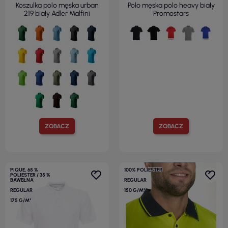
Koszulka polo męska urban
Polo męska polo heavy biały
219 biały Adler Malfini
Promostars
ZOBACZ
ZOBACZ
PIQUE, 65 %
100% POLIESTER
POLIESTER / 35 %
BAWEŁNA
REGULAR
REGULAR
150 G/M²
175 G/M²