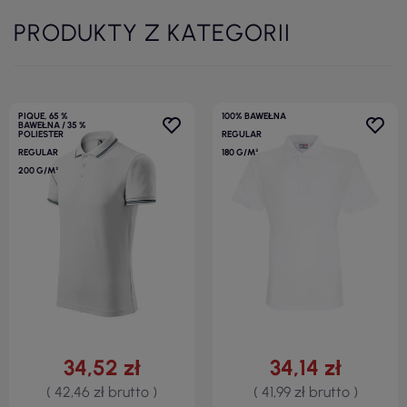
PRODUKTY Z KATEGORII
PIQUE, 65 %
100% BAWEŁNA
BAWEŁNA / 35 %
POLIESTER
REGULAR
REGULAR
180 G/M²
200 G/M²
34,52 zł
34,14 zł
( 42,46 zł brutto )
( 41,99 zł brutto )