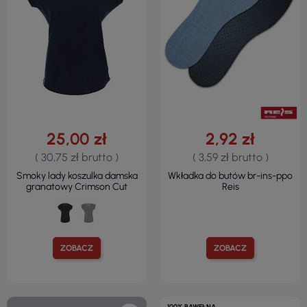
25,00 zł
2,92 zł
( 30,75 zł brutto )
( 3,59 zł brutto )
Smoky lady koszulka damska
Wkładka do butów br-ins-ppo
granatowy Crimson Cut
Reis
ZOBACZ
ZOBACZ
100% BAWEŁNA