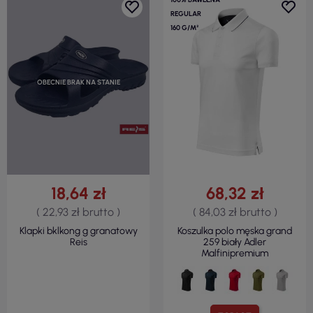
REGULAR
160 G/M²
OBECNIE BRAK NA STANIE
18,64 zł
68,32 zł
( 22,93 zł brutto )
( 84,03 zł brutto )
Klapki bklkong g granatowy
Koszulka polo męska grand
Reis
259 biały Adler
Malfinipremium