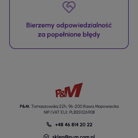
Bierzemy odpowiedzialność
za popełnione błędy
P&M
,
Tomaszowska 22h
,
96-200 Rawa Mazowiecka
NIP (VAT EU): PL8351126908
+48 46 814 20 22
sklep@p-m.com.pl