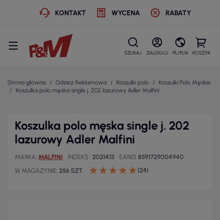
KONTAKT
WYCENA
RABATY
SZUKAJ
ZALOGUJ
PL/PLN
KOSZYK
Strona główna
Odzież Reklamowa
Koszulki polo
Koszulki Polo Męskie
Koszulka polo męska single j. 202 lazurowy Adler Malfini
Koszulka polo męska single j. 202
lazurowy Adler Malfini
MARKA
MALFINI
INDEKS
2021413
EAN13
8591729004940
(24)
W MAGAZYNIE
256 SZT.