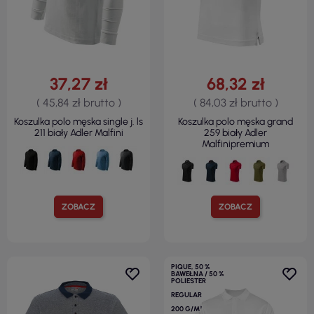
37,27 zł
68,32 zł
( 45,84 zł brutto )
( 84,03 zł brutto )
Koszulka polo męska single j. ls
Koszulka polo męska grand
211 biały Adler Malfini
259 biały Adler
Malfinipremium
ZOBACZ
ZOBACZ
PIQUE, 50 %
BAWEŁNA / 50 %
POLIESTER
REGULAR
200 G/M²