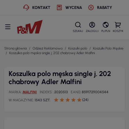
KONTAKT
WYCENA
RABATY
SZUKAJ
ZALOGUJ
PL/PLN
KOSZYK
Strona główna
Odzież Reklamowa
Koszulki polo
Koszulki Polo Męskie
Koszulka polo męska single j. 202 chabrowy Adler Malfini
Koszulka polo męska single j. 202
chabrowy Adler Malfini
MARKA
MALFINI
INDEKS
2020513
EAN13
8591729004544
(24)
W MAGAZYNIE
1543 SZT.