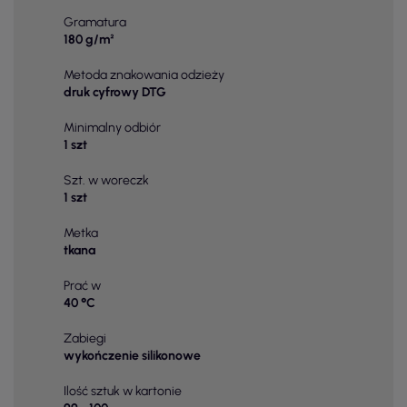
Gramatura
180 g/m²
Metoda znakowania odzieży
druk cyfrowy DTG
Minimalny odbiór
1 szt
Szt. w woreczk
1 szt
Metka
tkana
Prać w
40 °C
Zabiegi
wykończenie silikonowe
Ilość sztuk w kartonie