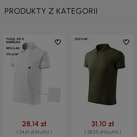
PRODUKTY Z KATEGORII
PIQUE, 100 %
200 G/M²
BAWEŁNA
REGULAR
170 G/M²
28,14 zł
31,10 zł
( 34,61 zł brutto )
( 38,25 zł brutto )