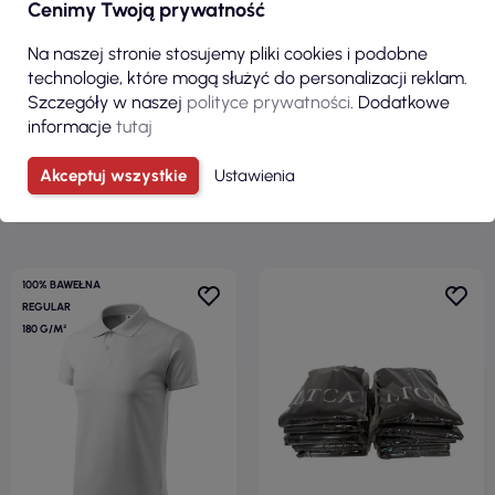
Cenimy Twoją prywatność
Na naszej stronie stosujemy pliki cookies i podobne
Zobacz wszystkie produkty z kategorii
technologie, które mogą służyć do personalizacji reklam.
Szczegóły w naszej
polityce prywatności
. Dodatkowe
informacje
tutaj
KLIENCI, KTÓRZY ZAKUPILI TEN
PRODUKT, KUPILI RÓWNIEŻ:
Akceptuj wszystkie
Ustawienia
100% BAWEŁNA
REGULAR
180 G/M²