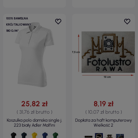
100% BAWEŁNA
KRÓJ TALIOWANY
180 G/M²
25,82 zł
8,19 zł
( 31,76 zł brutto )
( 10,07 zł brutto )
Koszulka polo damska single j.
Dopłata za haft komputerowy
223 biały Adler Malfini
Wielkość 2