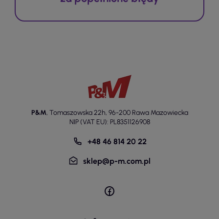
P&M
,
Tomaszowska 22h
,
96-200 Rawa Mazowiecka
NIP (VAT EU): PL8351126908
+48 46 814 20 22
sklep@p-m.com.pl