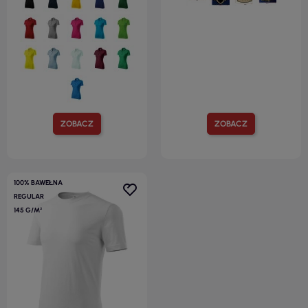
ZOBACZ
ZOBACZ
100% BAWEŁNA
REGULAR
145 G/M²