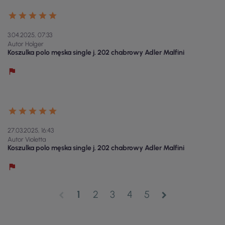
3.04.2025, 07:33
Autor Holger
Koszulka polo męska single j. 202 chabrowy Adler Malfini
27.03.2025, 16:43
Autor Violetta
Koszulka polo męska single j. 202 chabrowy Adler Malfini
1
2
3
4
5
chevron_left
chevron_right