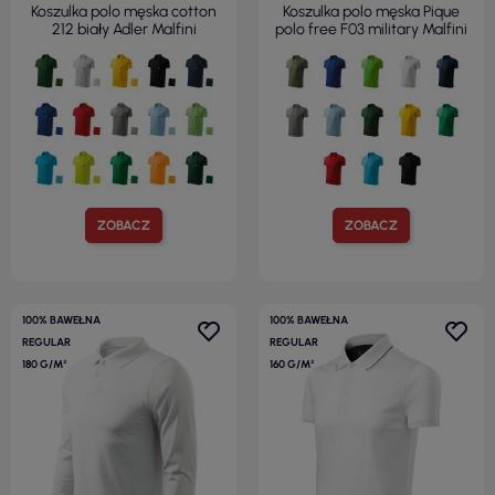
Koszulka polo męska cotton
Koszulka polo męska Pique
212 biały Adler Malfini
polo free F03 military Malfini
ZOBACZ
ZOBACZ
100% BAWEŁNA
100% BAWEŁNA
REGULAR
REGULAR
180 G/M²
160 G/M²