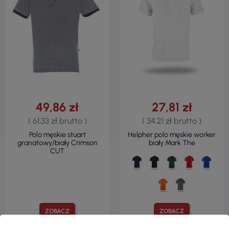
49,86 zł
27,81 zł
( 61,33 zł brutto )
( 34,21 zł brutto )
Polo męskie stuart
Helpher polo męskie worker
granatowy/biały Crimson
biały Mark The
CUT
ZOBACZ
ZOBACZ