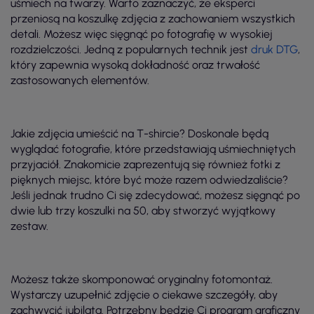
uśmiech na twarzy. Warto zaznaczyć, że eksperci
przeniosą na koszulkę zdjęcia z zachowaniem wszystkich
detali. Możesz więc sięgnąć po fotografię w wysokiej
rozdzielczości. Jedną z popularnych technik jest
druk DTG
,
który zapewnia wysoką dokładność oraz trwałość
zastosowanych elementów.
Jakie zdjęcia umieścić na T-shircie? Doskonale będą
wyglądać fotografie, które przedstawiają uśmiechniętych
przyjaciół. Znakomicie zaprezentują się również fotki z
pięknych miejsc, które być może razem odwiedzaliście?
Jeśli jednak trudno Ci się zdecydować, możesz sięgnąć po
dwie lub trzy koszulki na 50, aby stworzyć wyjątkowy
zestaw.
Możesz także skomponować oryginalny fotomontaż.
Wystarczy uzupełnić zdjęcie o ciekawe szczegóły, aby
zachwycić jubilata. Potrzebny będzie Ci program graficzny