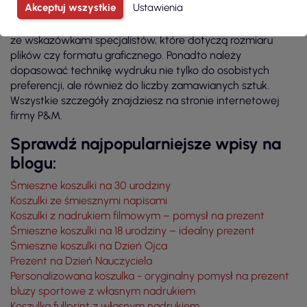
Akceptuj wszystkie
Ustawienia
Przed złożeniem zamówienia pamiętaj, aby zapoznać się
ze wskazówkami specjalistów, które dotyczą rozmiaru
plików czy formatu graficznego. Ponadto należy
dopasować technikę wydruku nie tylko do osobistych
preferencji, ale również do liczby zamawianych sztuk.
Wszystkie szczegóły znajdziesz na stronie internetowej
firmy P&M.
Sprawdź najpopularniejsze wpisy na
blogu:
Śmieszne koszulki na 30 urodziny
Koszulki ze śmiesznymi napisami
Koszulki z nadrukiem filmowym – pomysł na prezent
Śmieszne koszulki na 18 urodziny – idealny prezent
Śmieszne koszulki na Dzień Ojca
Prezent na Dzień Nauczyciela
Personalizowana koszulka - oryginalny pomysł na prezent
bluzy sportowe z własnym nadrukiem
Koszulka fullprint z własnym nadrukiem