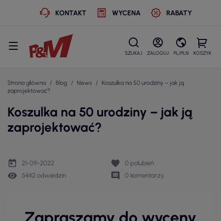
KONTAKT
WYCENA
RABATY
SZUKAJ
ZALOGUJ
PL/PLN
KOSZYK
Strona główna
Blog
News
Koszulka na 50 urodziny – jak ją
zaprojektować?
Koszulka na 50 urodziny – jak ją
zaprojektować?
today
favorite
21-09-2022
0
polubień
remove_red_eye
comment
5442 odwiedzin
0 komentarzy
Zapraszamy do wyceny