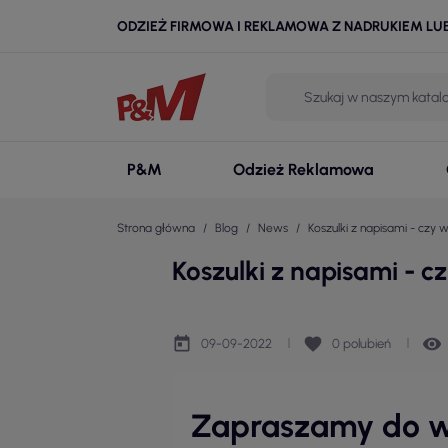
ODZIEŻ FIRMOWA I REKLAMOWA Z NADRUKIEM LU
P&M
Odzież Reklamowa
Strona główna
Blog
News
Koszulki z napisami - czy
Koszulki z napisami - 
today
favorite
remove_red_eye
09-09-2022
0
polubień
Zapraszamy do wy