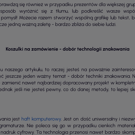
 sprawdzą się również w przypadku prezentów dla większej gru
sposób wyróżnić się z tłumu, lub podkreślić wasze wspó
y pomysł! Możecie razem stworzyć wspólną grafikę lub tekst, 
e jedną ważną zaletę - bardzo zbliża do siebie ludzi.
Koszulki na zamówienie - dobór technologii znakowania
 naszego artykułu, to raczej jesteś na poważnie zaintere
zyć jeszcze jeden ważny temat - dobór techniki znakowania. N
 zamienić nawet najbardziej dopracowany projekt w kompletn
 jednak jeśli nie jesteś pewny, co do danej metody, to lepiej sk
ania jest
haft komputerowy
. Jest on dość uniwersalny i niezwy
 gramaturze. Nie poleca się go w przypadku cienkich materi
zej nadruk cyfrowy. Ta technologia przenosi nawet bardzo skom