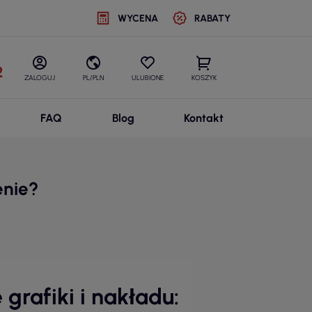
WYCENA
RABATY
2
ZALOGUJ
PL/PLN
ULUBIONE
KOSZYK
FAQ
Blog
Kontakt
enie?
rafiki i nakładu: