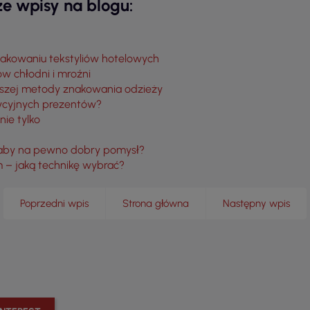
e wpisy na blogu:
 znakowaniu tekstyliów hotelowych
w chłodni i mroźni
iejszej metody znakowania odzieży
dycyjnych prezentów?
ie tylko
to aby na pewno dobry pomysł?
 – jaką technikę wybrać?
Poprzedni wpis
Strona główna
Następny wpis