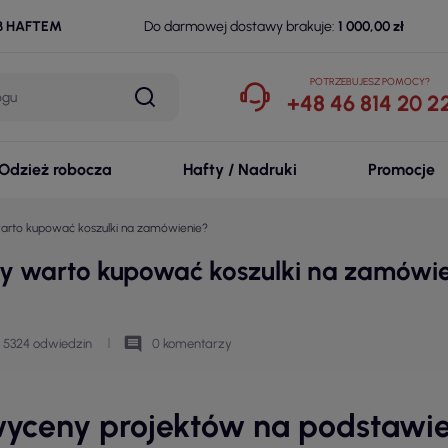
B HAFTEM
Do darmowej dostawy brakuje:
1 000,00 zł
POTRZEBUJESZ POMOCY?
+48 46 814 20 2
Odzież robocza
Hafty / Nadruki
Promocje
 warto kupować koszulki na zamówienie?
czy warto kupować koszulki na zamówi
comment
5324 odwiedzin
0 komentarzy
ceny projektów na podstawie g