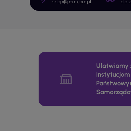
sklep@p-m.com.pl
dla 
Ułatwiamy 
instytucjom
Państwowy
Samorząd