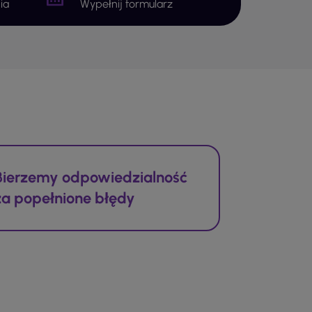
ia
Wypełnij formularz
Bierzemy odpowiedzialność
za popełnione błędy