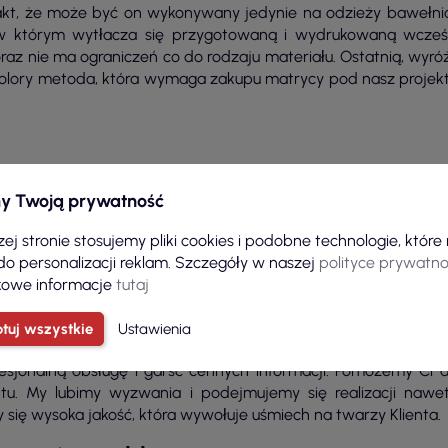
akt, że może być on wykonywany jedynie na odzieży bawełnia
w którym wytłacza się przygotowaną i wydrukowaną wcześnie
oraz nie ma ograniczeń co do rodzaju materiału. Ostatnią, wyró
olory metoda, która wymaga zakupu matrycy pod nasz projekt 
Koszulki z napisami od zaufanych producentów
y Twoją prywatność
ej stronie stosujemy pliki cookies i podobne technologie, któr
ką z własnym nadrukiem przez długi czas? W takim razie sta
do personalizacji reklam. Szczegóły w naszej
polityce prywatno
 odpowiednią? Przede wszystkim, zobacz, na jakim sprzęcie i ma
owe informacje
tutaj
cić uwagę na doświadczenie danej drukarni.
tuj wszystkie
Ustawienia
esjonalną obsługę i garść cennych informacji. Pomożemy C
ktu. My lubimy wyzwania i podejmujemy się realizacji naw
y się wysoka jakość, która wywołuje uśmiech na twarzy Klienta.