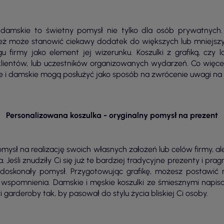
i damskie to świetny pomysł nie tylko dla osób prywatnych.
ież może stanowić ciekawy dodatek do większych lub mniejszy
 firmy jako element jej wizerunku. Koszulki z grafiką, czy
ientów, lub uczestników organizowanych wydarzeń. Co więcej, 
e i damskie mogą posłużyć jako sposób na zwrócenie uwagi na 
Personalizowana koszulka - oryginalny pomysł na prezent
 pomysł na realizację swoich własnych założeń lub celów firmy,
ta. Jeśli znudziły Ci się już te bardziej tradycyjne prezenty i 
oskonały pomysł. Przygotowując grafikę, możesz postawić n
e wspomnienia. Damskie i męskie koszulki ze śmiesznymi napi
garderoby tak, by pasował do stylu życia bliskiej Ci osoby.