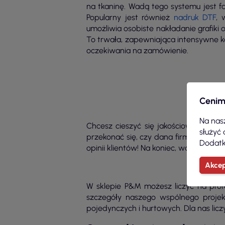
na tkaninę. Wadą tego systemu jest f
Popularny jest również
nadruk
DTF
, 
umożliwia osobiste nakładanie grafiki 
To trwała, zapewniająca intensywne k
oczekiwania na zamówienie.
Cenim
Na nasz
Chcesz cieszyć się jakościową koszul
służyć 
przekonać się, czy dana firma jest tą
Dodatk
opinii klientów! Na koniec, warto zwró
Akcep
W sklepie P&M możesz liczyć na prof
szczegóły naszego wspólnego proje
pojedynczych i hurtowych. Dla nas licz