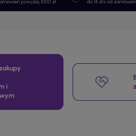
zamówień powyżej 1000 zł
do 14 dni od zamówien
zakupy
m i
owym