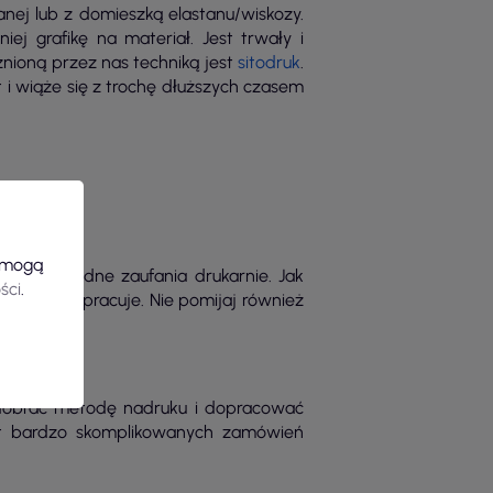
nej lub z domieszką elastanu/wiskozy.
j grafikę na materiał. Jest trwały i
żnioną przez nas techniką jest
sitodruk
.
i wiąże się z trochę dłuższych czasem
e mogą
wiaj na godne zaufania drukarnie. Jak
ści
.
teriałach pracuje. Nie pomijaj również
i dobrać metodę nadruku i dopracować
et bardzo skomplikowanych zamówień