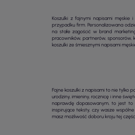
Koszulki z fajnymi napisami męskie 
przypadku firm. Personalizowana odz
na stałe zagościć w brand marketingu
pracowników, partnerów, sponsorów, kl
koszulki ze śmiesznymi napisami męski
Fajne koszulki z napisami to nie tylko
urodziny, imieniny, rocznicę i inne świę
naprawdę dopasowanym, to jest to d
inspirujące teksty, czy wasze wspóln
masz możliwość doboru kroju tej części 