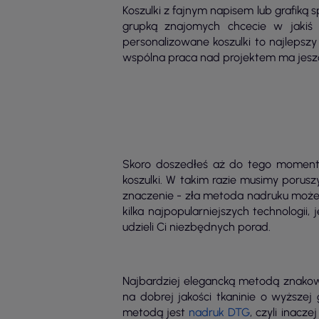
Koszulki z fajnym napisem lub grafiką
grupką znajomych chcecie w jakiś 
personalizowane koszulki to najlepsz
wspólna praca nad projektem ma jeszcz
Skoro doszedłeś aż do tego momentu
koszulki. W takim razie musimy porus
znaczenie - zła metoda nadruku może
kilka najpopularniejszych technologii,
udzieli Ci niezbędnych porad.
Najbardziej elegancką metodą znakow
na dobrej jakości tkaninie o wyższej
metodą jest
nadruk DTG
, czyli inac