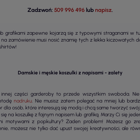
Zadzwoń:
509 996 496
lub
napisz
.
 lub grafikami zapewne kojarzą się z typowymi straganami w tu
a na zamówienie musi nosić znamię tych z lekka kiczowatych do
hirtów!
Damskie i męskie koszulki z napisami - zalety
zy innej części garderoby to przede wszystkim swoboda. N
metodę
nadruku
. Nie musisz zatem polegać na mniej lub bardz
dla osób, które interesują się modą i chcą same tworzyć swój 
ię na koszulkę z fajnym napisem lub grafiką. Marzy Ci się jede
ymi motywami z popkultury? Żaden problem! Możesz go zreal
nie, możesz nie tylko dać upust swojej kreatywności, ale rów